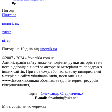
Вр
Погода
Полтава
вологість:
тиск:
вітер:
Погода на 10 днів від
sinoptik.ua
©2007 - 2024 - fcvorskla.com.ua
Адміністрація сайту може не поділяти думки авторів та не
несе відповідальності за авторські матеріали та передрук з
інших сайтів. При повному, або частковому використанні
матеріалів сайту уболівальників, посилання на
www.fcvorskla.com.ua обов'язкове (для інтернет-ресурсів
гіперпосилання).
Ідея
–
Олександр Стадниченко
E-mail:
fcvadmin@ukr.net
Ми в соціальних мережах