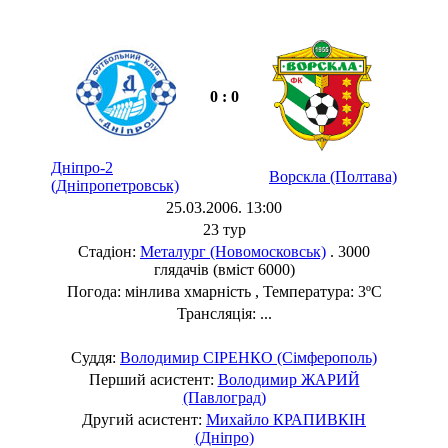
0 : 0
Дніпро-2
Ворскла (Полтава)
(Дніпропетровськ)
25.03.2006. 13:00
23 тур
Стадіон:
Металург (Новомосковськ)
. 3000
глядачів (вміст 6000)
Погода: мінлива хмарність , Температура: 3ºC
Трансляція: ...
Суддя:
Володимир СІРЕНКО (Сімферополь)
Перший асистент:
Володимир ЖАРИЙ
(Павлоград)
Другий асистент:
Михайло КРАПИВКІН
(Дніпро)