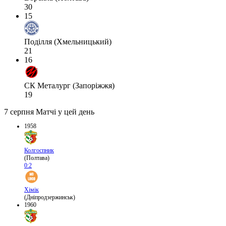
30
15
Поділля (Хмельницький)
21
16
СК Металург (Запоріжжя)
19
7 серпня
Матчі у цей день
1958
Колгоспник
(Полтава)
0:2
Хімік
(Дніпродзержинськ)
1960