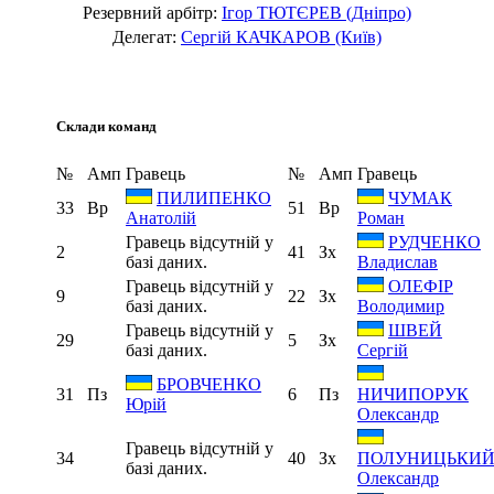
Резервний арбітр:
Ігор ТЮТЄРЕВ (Дніпро)
Делегат:
Сергій КАЧКАРОВ (Київ)
Склади команд
№
Амп
Гравець
№
Амп
Гравець
ПИЛИПЕНКО
ЧУМАК
33
Вр
51
Вр
Анатолій
Роман
Гравець відсутній у
РУДЧЕНКО
2
41
Зх
базі даних.
Владислав
Гравець відсутній у
ОЛЕФІР
9
22
Зх
базі даних.
Володимир
Гравець відсутній у
ШВЕЙ
29
5
Зх
базі даних.
Сергій
БРОВЧЕНКО
31
Пз
6
Пз
НИЧИПОРУК
Юрій
Олександр
Гравець відсутній у
34
40
Зх
ПОЛУНИЦЬКИ
базі даних.
Олександр