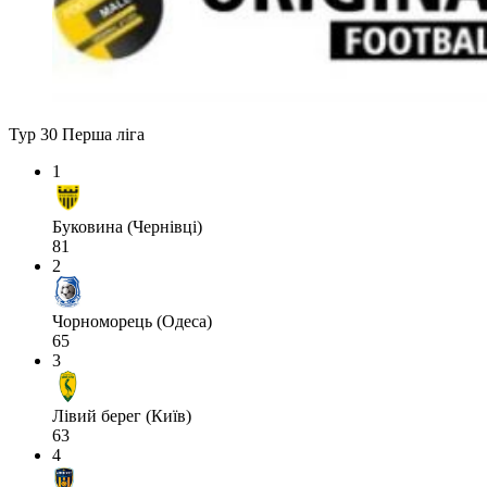
Тур 30
Перша ліга
1
Буковина (Чернівці)
81
2
Чорноморець (Одеса)
65
3
Лівий берег (Київ)
63
4