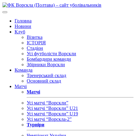
Головна
Новини
Клуб
Візитка
ІСТОРІЯ
Стадіон
Усі футболісти Ворскли
Бомбардири команди
Збірники Ворскли
Команда
Тренерський склад
Основний склад
Матчі
Матчі
Усі матчі “Ворскли”
Усі матчі “Ворскли” U21
Усі матчі “Ворскли” U19
Усі матчі “Ворскла-2”
Турніри
Чемпіонат України