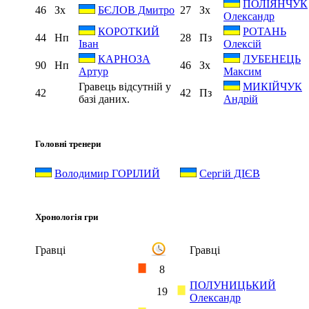
ПОЛІЯНЧУК
46
Зх
27
Зх
БЄЛОВ Дмитро
Олександр
КОРОТКИЙ
РОТАНЬ
44
Нп
28
Пз
Іван
Олексій
КАРНОЗА
ЛУБЕНЕЦЬ
90
Нп
46
Зх
Артур
Максим
Гравець відсутній у
МИКІЙЧУК
42
42
Пз
базі даних.
Андрій
Головні тренери
Володимир ГОРІЛИЙ
Сергій ДІЄВ
Хронологія гри
Гравці
Гравці
8
ПОЛУНИЦЬКИЙ
19
Олександр