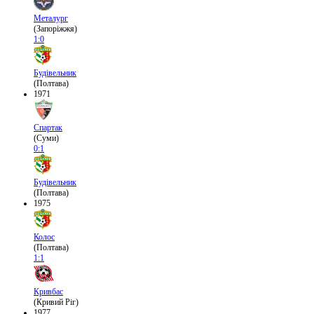
Металург
(Запоріжжя)
1:0
Будівельник
(Полтава)
1971
Спартак
(Суми)
0:1
Будівельник
(Полтава)
1975
Колос
(Полтава)
1:1
Кривбас
(Кривий Ріг)
1977