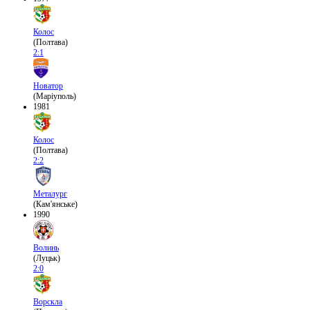
Колос
(Полтава)
2:1
Новатор
(Маріуполь)
1981
Колос
(Полтава)
2:2
Металург
(Кам'янське)
1990
Волинь
(Луцьк)
2:0
Ворскла