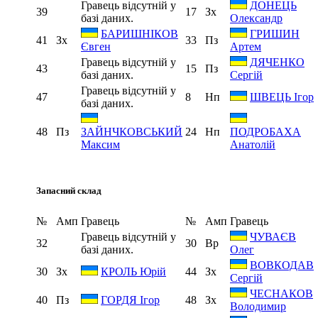
Гравець відсутній у
ДОНЕЦЬ
39
17
Зх
базі даних.
Олександр
БАРИШНІКОВ
ГРИШИН
41
Зх
33
Пз
Євген
Артем
Гравець відсутній у
ДЯЧЕНКО
43
15
Пз
базі даних.
Сергій
Гравець відсутній у
47
8
Нп
ШВЕЦЬ Ігор
базі даних.
48
Пз
24
Нп
ЗАЙНЧКОВСЬКИЙ
ПОДРОБАХА
Максим
Анатолій
Запасний склад
№
Амп
Гравець
№
Амп
Гравець
Гравець відсутній у
ЧУВАЄВ
32
30
Вр
базі даних.
Олег
ВОВКОДАВ
30
Зх
44
Зх
КРОЛЬ Юрій
Сергій
ЧЕСНАКОВ
40
Пз
48
Зх
ГОРДЯ Ігор
Володимир