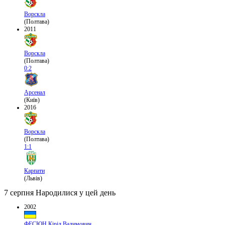
Ворскла
(Полтава)
2011
Ворскла
(Полтава)
0:2
Арсенал
(Київ)
2016
Ворскла
(Полтава)
1:1
Карпати
(Львів)
7 серпня
Народилися у цей день
2002
ФЕСЮН Кіріл Вадимович