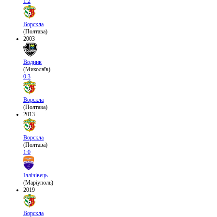
1:2
Ворскла
(Полтава)
2003
Водник
(Миколаїв)
0:3
Ворскла
(Полтава)
2013
Ворскла
(Полтава)
1:0
Іллічівець
(Маріуполь)
2019
Ворскла