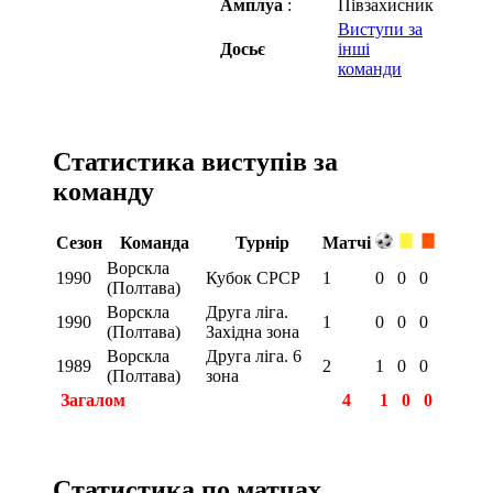
Амплуа
:
Півзахисник
Виступи за
Досьє
інші
команди
Статистика виступів за
команду
Сезон
Команда
Турнір
Матчі
Ворскла
1990
Кубок СРСР
1
0
0
0
(Полтава)
Ворскла
Друга ліга.
1990
1
0
0
0
(Полтава)
Західна зона
Ворскла
Друга ліга. 6
1989
2
1
0
0
(Полтава)
зона
Загалом
4
1
0
0
Статистика по матчах