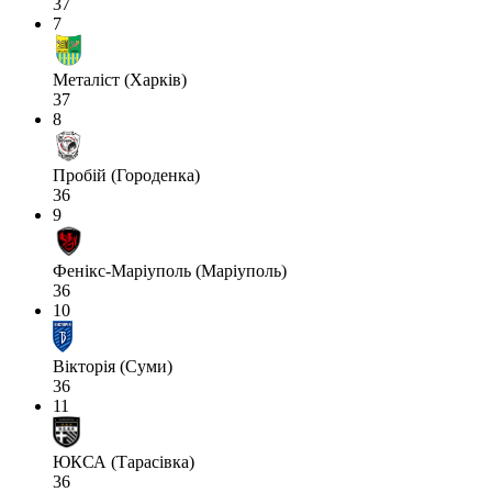
37
7
Металіст (Харків)
37
8
Пробій (Городенка)
36
9
Фенікс-Маріуполь (Маріуполь)
36
10
Вікторія (Суми)
36
11
ЮКСА (Тарасівка)
36