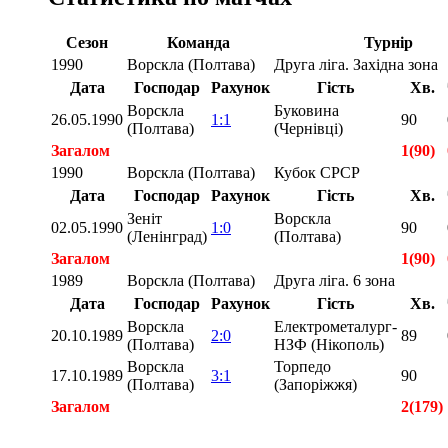
Сезон
Команда
Турнір
1990
Ворскла (Полтава)
Друга ліга. Західна зона
Дата
Господар
Рахунок
Гість
Хв.
Ворскла
Буковина
26.05.1990
1:1
90
(Полтава)
(Чернівці)
Загалом
1(90)
1990
Ворскла (Полтава)
Кубок СРСР
Дата
Господар
Рахунок
Гість
Хв.
Зеніт
Ворскла
02.05.1990
1:0
90
(Ленінград)
(Полтава)
Загалом
1(90)
1989
Ворскла (Полтава)
Друга ліга. 6 зона
Дата
Господар
Рахунок
Гість
Хв.
Ворскла
Електрометалург-
20.10.1989
2:0
89
(Полтава)
НЗФ (Нікополь)
Ворскла
Торпедо
17.10.1989
3:1
90
(Полтава)
(Запоріжжя)
Загалом
2(179)
Загалом
4(359)