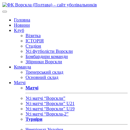
Головна
Новини
Клуб
Візитка
ІСТОРІЯ
Стадіон
Усі футболісти Ворскли
Бомбардири команди
Збірники Ворскли
Команда
Тренерський склад
Основний склад
Матчі
Матчі
Усі матчі “Ворскли”
Усі матчі “Ворскли” U21
Усі матчі “Ворскли” U19
Усі матчі “Ворскла-2”
Турніри
Чемпіонат України