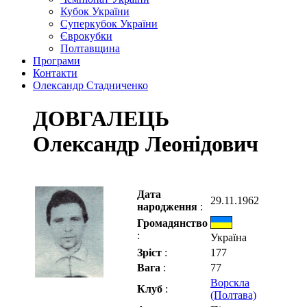
Кубок України
Суперкубок України
Єврокубки
Полтавщина
Програми
Контакти
Олександр Стадниченко
ДОВГАЛЕЦЬ
Олександр Леонідович
Дата
29.11.1962
народження
:
Громадянство
:
Україна
Зріст
:
177
Вага
:
77
Ворскла
Клуб
:
(Полтава)