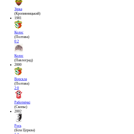
Зірка
(Кропивницький)
1981
Колос
(Полтава)
0:2
Колос
(Павлоград)
2000
Ворскла
(Полтава)
2:0
Работнічкі
(Скопьє)
2002
Рось
(Біла Церква)