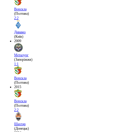
Ворскла
(Полтава)
2:2
Динамо
(Київ)
2009
Металург
(Запоріжжя)
1:1
Ворскла
(Полтава)
2015
Ворскла
(Полтава)
2:2
Шахтар
(Донецьк)