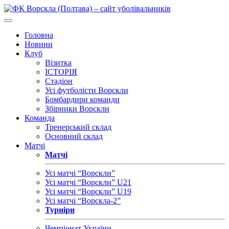
Головна
Новини
Клуб
Візитка
ІСТОРІЯ
Стадіон
Усі футболісти Ворскли
Бомбардири команди
Збірники Ворскли
Команда
Тренерський склад
Основний склад
Матчі
Матчі
Усі матчі “Ворскли”
Усі матчі “Ворскли” U21
Усі матчі “Ворскли” U19
Усі матчі “Ворскла-2”
Турніри
Чемпіонат України