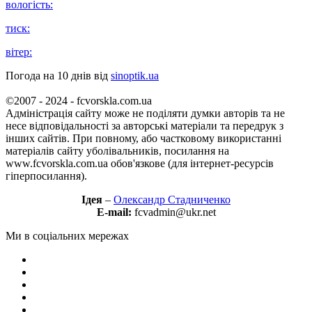
вологість:
тиск:
вітер:
Погода на 10 днів від
sinoptik.ua
©2007 - 2024 - fcvorskla.com.ua
Адміністрація сайту може не поділяти думки авторів та не
несе відповідальності за авторські матеріали та передрук з
інших сайтів. При повному, або частковому використанні
матеріалів сайту уболівальників, посилання на
www.fcvorskla.com.ua обов'язкове (для інтернет-ресурсів
гіперпосилання).
Ідея
–
Олександр Стадниченко
E-mail:
fcvadmin@ukr.net
Ми в соціальних мережах