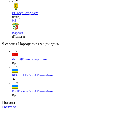
2024
FC Levy Bereg Kyiv
(Київ)
0:3
Ворскла
(Полтава)
9 серпня
Народилися у цей день
1959
ФЕЛЬДЕ Іван Фридрихович
Вр
1970
БЕЖЕНАР Сергій Миколайович
Зх
1976
ВЕЛИЧКО Сергій Миколайович
Вр
Погода
Полтава