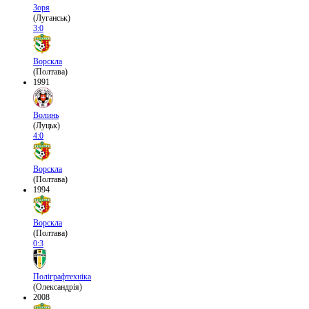
Зоря
(Луганськ)
3:0
Ворскла
(Полтава)
1991
Волинь
(Луцьк)
4:0
Ворскла
(Полтава)
1994
Ворскла
(Полтава)
0:3
Поліграфтехніка
(Олександрія)
2008