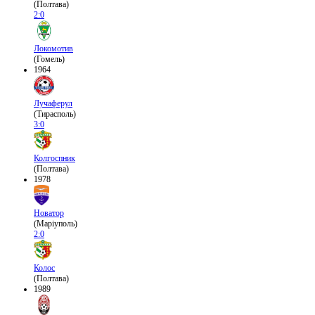
(Полтава)
2:0
Локомотив
(Гомель)
1964
Лучаферул
(Тирасполь)
3:0
Колгоспник
(Полтава)
1978
Новатор
(Маріуполь)
2:0
Колос
(Полтава)
1989