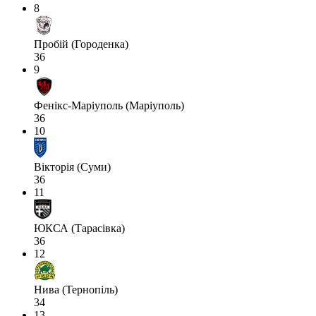
8
Пробій (Городенка)
36
9
Фенікс-Маріуполь (Маріуполь)
36
10
Вікторія (Суми)
36
11
ЮКСА (Тарасівка)
36
12
Нива (Тернопіль)
34
13