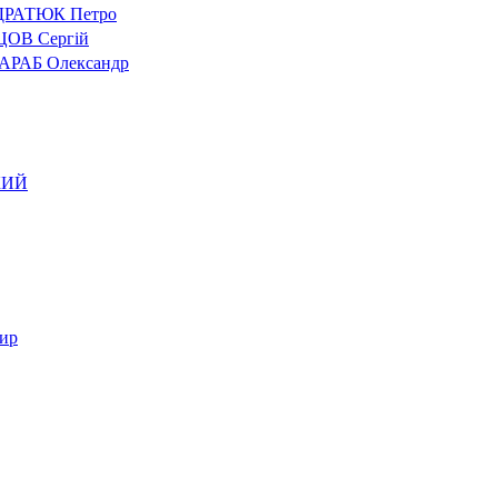
РАТЮК Петро
ОВ Сергій
АРАБ Олександр
КИЙ
ир