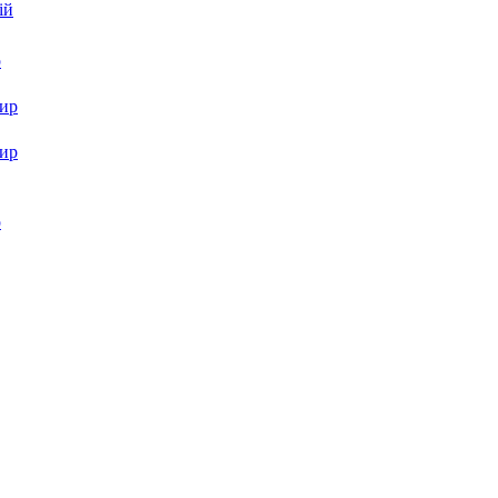
ій
р
ир
ир
р