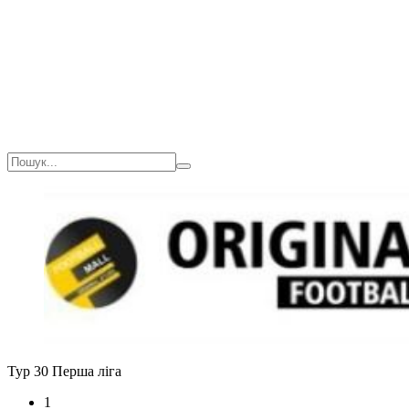
Тур 30
Перша ліга
1