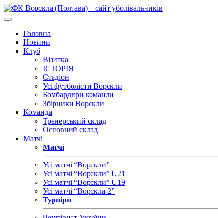
Головна
Новини
Клуб
Візитка
ІСТОРІЯ
Стадіон
Усі футболісти Ворскли
Бомбардири команди
Збірники Ворскли
Команда
Тренерський склад
Основний склад
Матчі
Матчі
Усі матчі “Ворскли”
Усі матчі “Ворскли” U21
Усі матчі “Ворскли” U19
Усі матчі “Ворскла-2”
Турніри
Чемпіонат України