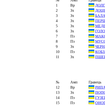
№
Амп
Гравець
1
Вр
ДОЛГ
2
Зх
ДОЦЕ
3
Зх
БАЛА
4
Зх
ПЕРШ
5
Зх
МЕДВ
6
Зх
ГОЛО
7
Пз
МАКО
8
Пз
МУСО
9
Зх
ЧЕРН
10
Пз
КОБЗА
11
Зх
ПШЕН
№
Амп
Гравець
12
Вр
РИПА
13
Зх
ПОПО
14
Пз
ГУЗЕ
15
Пз
ОНОП