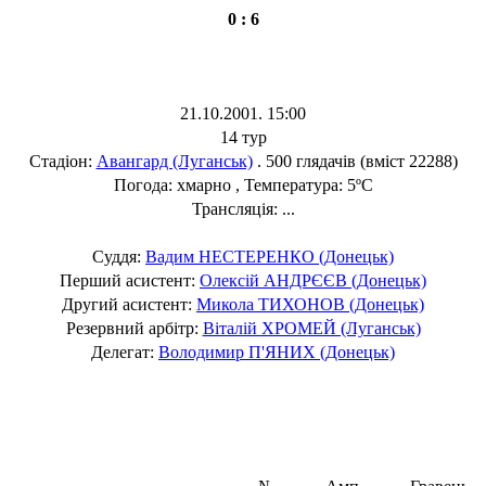
0 : 6
21.10.2001. 15:00
14 тур
Стадіон:
Авангард (Луганськ)
. 500 глядачів (вміст 22288)
Погода: хмарно , Температура: 5ºC
Трансляція: ...
Суддя:
Вадим НЕСТЕРЕНКО (Донецьк)
Перший асистент:
Олексій АНДРЄЄВ (Донецьк)
Другий асистент:
Микола ТИХОНОВ (Донецьк)
Резервний арбітр:
Віталій ХРОМЕЙ (Луганськ)
Делегат:
Володимир П'ЯНИХ (Донецьк)