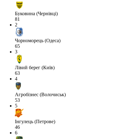
Буковина (Чернівці)
81
2
Чорноморець (Одеса)
65
3
Лівий берег (Київ)
63
4
Агробізнес (Волочиськ)
53
5
Інгулець (Петрове)
46
6