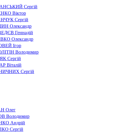
АНСЬКИЙ Сергій
НКО Віктор
НЧУК Сергій
ИН Олександр
ЕДЄВ Геннадій
ВКО Олександр
ВЕЙ Ігор
ЛІТІН Володимир
ЯК Сергій
Р Віталій
ИЧНИХ Сергій
Н Олег
В Володимир
НКО Андрій
КО Сергій