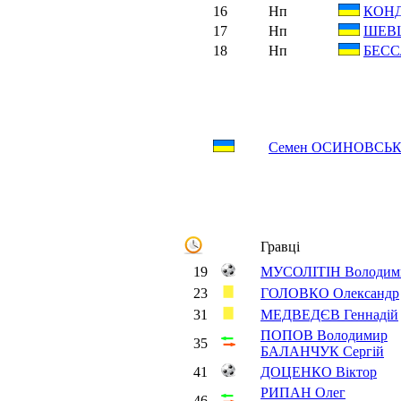
16
Нп
КОНД
17
Нп
ШЕВЦ
18
Нп
БЕСС
Семен ОСИНОВСЬ
Гравці
19
МУСОЛІТІН Володим
23
ГОЛОВКО Олександр
31
МЕДВЕДЄВ Геннадій
ПОПОВ Володимир
35
БАЛАНЧУК Сергій
41
ДОЦЕНКО Віктор
РИПАН Олег
46