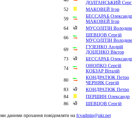
ДОЛГАНСЬКИЙ Серг
52
МАКОВЕЙ Ігор
БЕССАРАБ Олександ
59
МАКОВЕЙ Ігор
64
МУСОЛІТІН Володим
ШЕВЦОВ Сергій
66
МУСОЛІТІН Володим
ГУЗЕНКО Андрій
69
ДОЦЕНКО Віктор
73
БЕССАРАБ Олександ
ОНОПКО Сергій
74
КОБЗАР Віталій
КОНДРАТЮК Петро
80
ЧЕРНЯК Сергій
83
КОНДРАТЮК Петро
84
ПЕРШИН Олександр
86
ШЕВЦОВ Сергій
шими даними прохання повідомляти на
fcvadmin@ukr.net