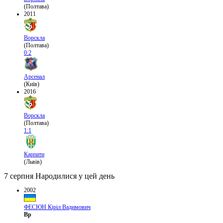
(Полтава)
2011
Ворскла
(Полтава)
0:2
Арсенал
(Київ)
2016
Ворскла
(Полтава)
1:1
Карпати
(Львів)
7 серпня
Народилися у цей день
2002
ФЕСЮН Кіріл Вадимович
Вр