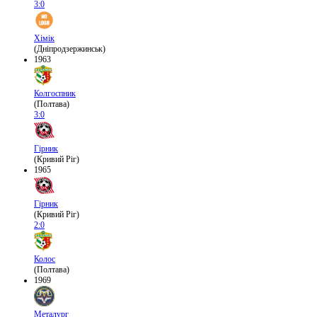
3:0
Хімік
(Дніпродзержинськ)
1963
Колгоспник
(Полтава)
3:0
Гірник
(Кривий Ріг)
1965
Гірник
(Кривий Ріг)
2:0
Колос
(Полтава)
1969
Металург