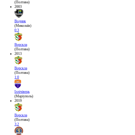
(Полтава)
2003
Водник
(Миколаїв)
0:3
Ворскла
(Полтава)
2013
Ворскла
(Полтава)
1:0
Іллічівець
(Маріуполь)
2019
Ворскла
(Полтава)
3:2