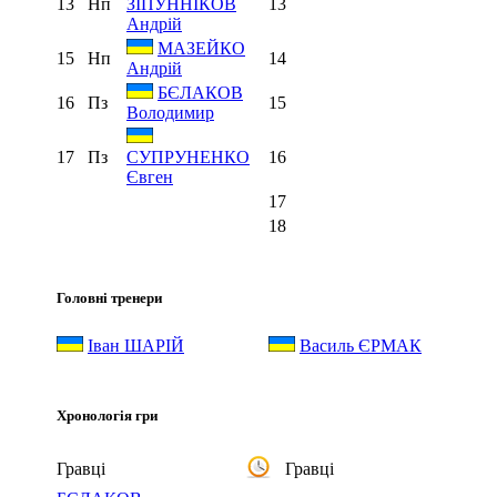
13
Нп
13
ЗІПУННІКОВ
Андрій
МАЗЕЙКО
15
Нп
14
Андрій
БЄЛАКОВ
16
Пз
15
Володимир
17
Пз
16
СУПРУНЕНКО
Євген
17
18
Головні тренери
Іван ШАРІЙ
Василь ЄРМАК
Хронологія гри
Гравці
Гравці