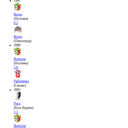
1981
Колос
(Полтава)
0:2
Колос
(Павлоград)
2000
Ворскла
(Полтава)
2:0
Работнічкі
(Скопьє)
2002
Рось
(Біла Церква)
1:2
Ворскла