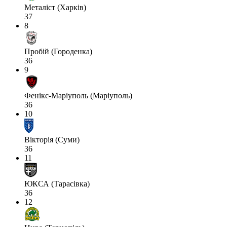
Металіст (Харків)
37
8
Пробій (Городенка)
36
9
Фенікс-Маріуполь (Маріуполь)
36
10
Вікторія (Суми)
36
11
ЮКСА (Тарасівка)
36
12