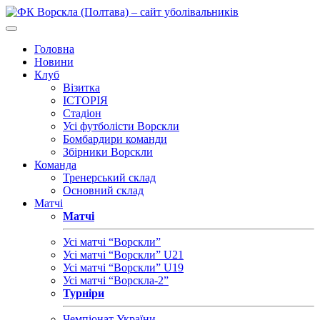
Головна
Новини
Клуб
Візитка
ІСТОРІЯ
Стадіон
Усі футболісти Ворскли
Бомбардири команди
Збірники Ворскли
Команда
Тренерський склад
Основний склад
Матчі
Матчі
Усі матчі “Ворскли”
Усі матчі “Ворскли” U21
Усі матчі “Ворскли” U19
Усі матчі “Ворскла-2”
Турніри
Чемпіонат України