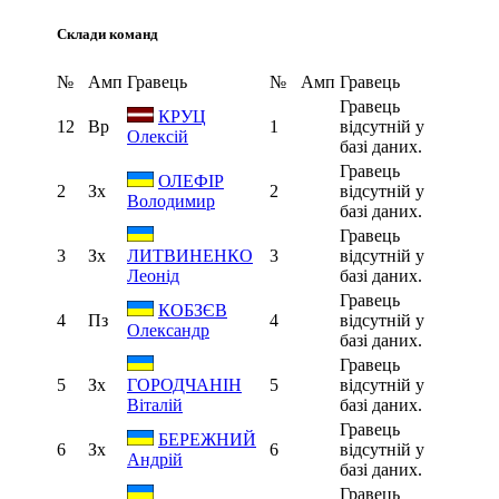
Склади команд
№
Амп
Гравець
№
Амп
Гравець
Гравець
КРУЦ
12
Вр
1
відсутній у
Олексій
базі даних.
Гравець
ОЛЕФІР
2
Зх
2
відсутній у
Володимир
базі даних.
Гравець
3
Зх
3
відсутній у
ЛИТВИНЕНКО
базі даних.
Леонід
Гравець
КОБЗЄВ
4
Пз
4
відсутній у
Олександр
базі даних.
Гравець
5
Зх
5
відсутній у
ГОРОДЧАНІН
базі даних.
Віталій
Гравець
БЕРЕЖНИЙ
6
Зх
6
відсутній у
Андрій
базі даних.
Гравець