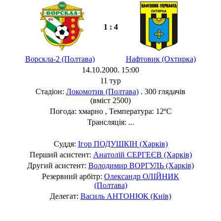
1 : 4
Ворскла-2 (Полтава)
Нафтовик (Охтирка)
14.10.2000. 15:00
11 тур
Стадіон:
Локомотив (Полтава)
. 300 глядачів
(вміст 2500)
Погода: хмарно , Температура: 12ºC
Трансляція: ...
Суддя:
Ігор ПОДУШКІН (Харків)
Перший асистент:
Анатолій СЕРГЕЄВ (Харків)
Другий асистент:
Володимир ВОРГУЛЬ (Харків)
Резервний арбітр:
Олександр ОЛІЙНИК
(Полтава)
Делегат:
Василь АНТОНЮК (Київ)