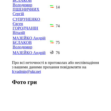
БЄЛАКОВ
Володимир
14
ПШЕНИЧНИХ
Сергій
СУПРУНЕНКО
Євген
74
ГОРОДЧАНІН
Віталій
МАЗЕЙКО Андрій
БЄЛАКОВ
75
Володимир
МАЗЕЙКО Андрій
76
Про всі неточності в протоколах або неспівпадіння
з вашими даними прохання повідомляти на
fcvadmin@ukr.net
Фото гри