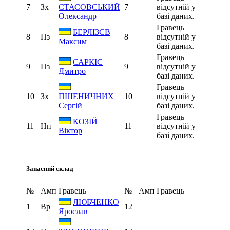
7
Зх
7
відсутній у
СТАСОВСЬКИЙ
базі даних.
Олександр
Гравець
БЕРЛІЗЄВ
8
Пз
8
відсутній у
Максим
базі даних.
Гравець
САРКІС
9
Пз
9
відсутній у
Дмитро
базі даних.
Гравець
10
Зх
10
відсутній у
ПШЕНИЧНИХ
базі даних.
Сергій
Гравець
КОЗІЙ
11
Нп
11
відсутній у
Віктор
базі даних.
Запасний склад
№
Амп
Гравець
№
Амп
Гравець
ЛЮБЧЕНКО
1
Вр
12
Ярослав