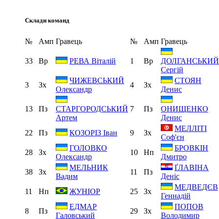
Склади команд
№
Амп
Гравець
№
Амп
Гравець
33
Вр
1
Вр
РЕВА Віталій
ДОЛГАНСЬКИЙ
Сергій
ЧИЖЕВСЬКИЙ
СТОЯН
3
Зх
4
Зх
Олександр
Денис
13
Пз
7
Пз
СТАРГОРОДСЬКИЙ
ОНИЩЕНКО
Артем
Денис
МЕЛЛІТІ
22
Пз
9
Зх
КОЗОРІЗ Іван
Соф'єн
ГОЛОВКО
БРОВКІН
28
Зх
10
Нп
Олександр
Дмитро
МЕЛЬНИК
ҐЛАВІНА
38
Зх
11
Пз
Вадим
Деніс
МЕДВЕДЄВ
11
Нп
25
Зх
ЖУНІОР
Геннадій
ЕДМАР
ПОПОВ
8
Пз
29
Зх
Галовський
Володимир