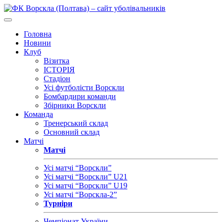
Головна
Новини
Клуб
Візитка
ІСТОРІЯ
Стадіон
Усі футболісти Ворскли
Бомбардири команди
Збірники Ворскли
Команда
Тренерський склад
Основний склад
Матчі
Матчі
Усі матчі “Ворскли”
Усі матчі “Ворскли” U21
Усі матчі “Ворскли” U19
Усі матчі “Ворскла-2”
Турніри
Чемпіонат України