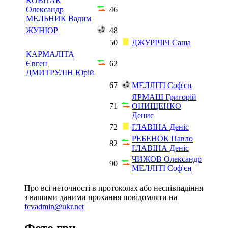
КОВПАК
Олександр
46
МЕЛЬНИК Вадим
ЖУНІОР
48
50
ДЖУРІЧІЧ Саша
КАРМАЛІТА
Євген
62
ДМИТРУЛІН Юрій
67
МЕЛЛІТІ Соф'єн
ЯРМАШ Григорій
71
ОНИЩЕНКО
Денис
72
ҐЛАВІНА Деніс
РЕБЕНОК Павло
82
ҐЛАВІНА Деніс
ЧИЖОВ Олександр
90
МЕЛЛІТІ Соф'єн
Про всі неточності в протоколах або неспівпадіння
з вашими даними прохання повідомляти на
fcvadmin@ukr.net
Фото гри