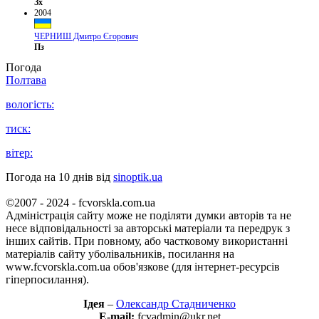
Зх
2004
ЧЕРНИШ Дмитро Єгорович
Пз
Погода
Полтава
вологість:
тиск:
вітер:
Погода на 10 днів від
sinoptik.ua
©2007 - 2024 - fcvorskla.com.ua
Адміністрація сайту може не поділяти думки авторів та не
несе відповідальності за авторські матеріали та передрук з
інших сайтів. При повному, або частковому використанні
матеріалів сайту уболівальників, посилання на
www.fcvorskla.com.ua обов'язкове (для інтернет-ресурсів
гіперпосилання).
Ідея
–
Олександр Стадниченко
E-mail:
fcvadmin@ukr.net