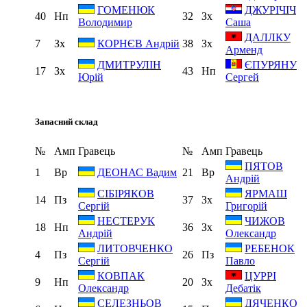
ГОМЕНЮК
ДЖУРІЧІЧ
40
Нп
32
Зх
Володимир
Саша
ДАЛЛКУ
7
Зх
38
Зх
КОРНЄВ Андрій
Арменд
ДМИТРУЛІН
ЄПУРЯНУ
17
Зх
43
Нп
Юрій
Сергей
Запасний склад
№
Амп
Гравець
№
Амп
Гравець
ПЯТОВ
1
Вр
21
Вр
ДЕОНАС Вадим
Андрій
СІБІРЯКОВ
ЯРМАШ
14
Пз
37
Зх
Сергій
Григорій
НЕСТЕРУК
ЧИЖОВ
18
Нп
36
Зх
Андрій
Олександр
ЛИТОВЧЕНКО
РЕБЕНОК
4
Пз
26
Пз
Сергій
Павло
КОВПАК
ЦУРРІ
9
Нп
20
Зх
Олександр
Дебатік
СЕЛЕЗНЬОВ
ДЯЧЕНКО