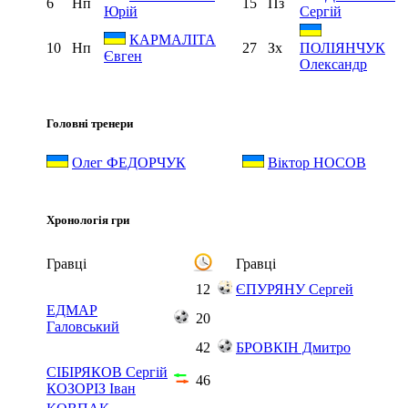
6
Нп
15
Пз
Юрій
Сергій
КАРМАЛІТА
10
Нп
27
Зх
ПОЛІЯНЧУК
Євген
Олександр
Головні тренери
Олег ФЕДОРЧУК
Віктор НОСОВ
Хронологія гри
Гравці
Гравці
12
ЄПУРЯНУ Сергей
ЕДМАР
20
Галовський
42
БРОВКІН Дмитро
СІБІРЯКОВ Сергій
46
КОЗОРІЗ Іван