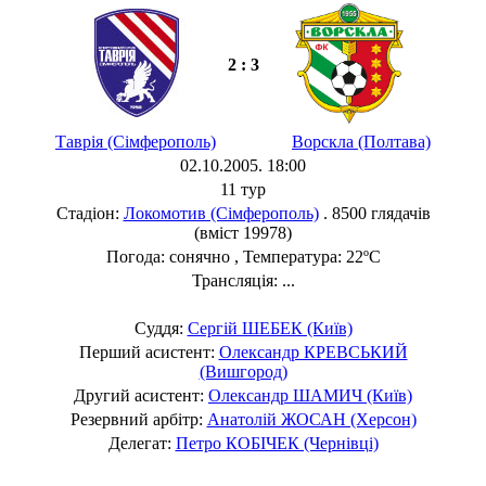
2 : 3
Таврія (Сімферополь)
Ворскла (Полтава)
02.10.2005. 18:00
11 тур
Стадіон:
Локомотив (Сімферополь)
. 8500 глядачів
(вміст 19978)
Погода: сонячно , Температура: 22ºC
Трансляція: ...
Суддя:
Сергій ШЕБЕК (Київ)
Перший асистент:
Олександр КРЕВСЬКИЙ
(Вишгород)
Другий асистент:
Олександр ШАМИЧ (Київ)
Резервний арбітр:
Анатолій ЖОСАН (Херсон)
Делегат:
Петро КОБІЧЕК (Чернівці)