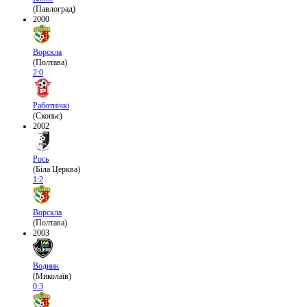
(Павлоград)
2000
Ворскла
(Полтава)
2:0
Работнічкі
(Скопьє)
2002
Рось
(Біла Церква)
1:2
Ворскла
(Полтава)
2003
Водник
(Миколаїв)
0:3