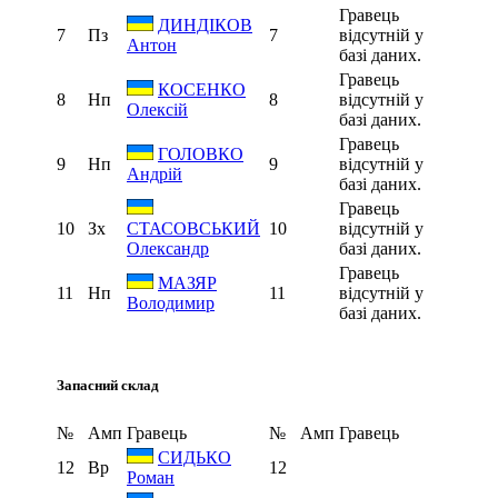
Гравець
ДИНДІКОВ
7
Пз
7
відсутній у
Антон
базі даних.
Гравець
КОСЕНКО
8
Нп
8
відсутній у
Олексій
базі даних.
Гравець
ГОЛОВКО
9
Нп
9
відсутній у
Андрій
базі даних.
Гравець
10
Зх
10
відсутній у
СТАСОВСЬКИЙ
базі даних.
Олександр
Гравець
МАЗЯР
11
Нп
11
відсутній у
Володимир
базі даних.
Запасний склад
№
Амп
Гравець
№
Амп
Гравець
СИДЬКО
12
Вр
12
Роман