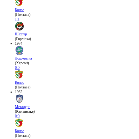
Колос
(Полтава)
1:1
Шахтар
(Горлівка)
1974
Локомотив
(Херсон)
0:0
Колос
(Полтава)
1982
Металург
(Кам'янське)
0:0
Колос
(Полтава)