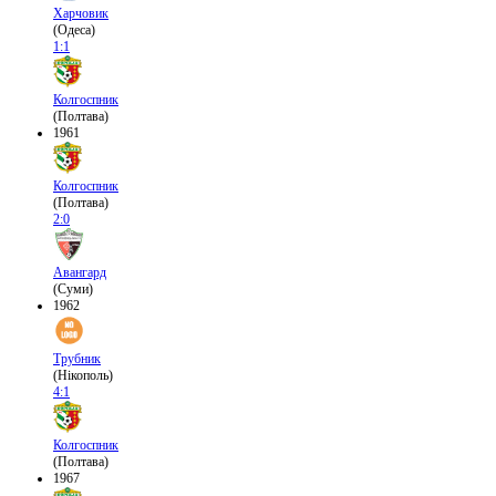
Харчовик
(Одеса)
1:1
Колгоспник
(Полтава)
1961
Колгоспник
(Полтава)
2:0
Авангард
(Суми)
1962
Трубник
(Нікополь)
4:1
Колгоспник
(Полтава)
1967