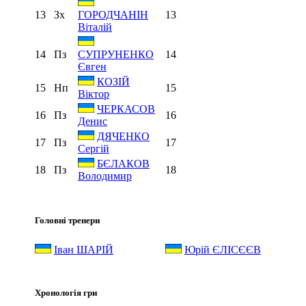
13
Зх
13
ГОРОДЧАНІН
Віталій
14
Пз
14
СУПРУНЕНКО
Євген
КОЗІЙ
15
Нп
15
Віктор
ЧЕРКАСОВ
16
Пз
16
Денис
ДЯЧЕНКО
17
Пз
17
Сергій
БЄЛАКОВ
18
Пз
18
Володимир
Головні тренери
Іван ШАРІЙ
Юрій ЄЛІСЄЄВ
Хронологія гри