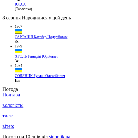
ЮКСА
(Тарасівка)
8 серпня
Народилися у цей день
1967
САРТАНІЯ Кахабер Нодарійович
Зх
1979
ХРОЛЬ Геннадій Юрійович
Зх
1984
СОЛЯНИК Руслан Олексійович
Нп
Погода
Полтава
вологість:
тиск:
вітер:
Погода на 10 днів від
sinoptik.ua