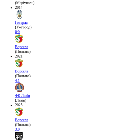
(Маріуполь)
2014
Говерла
(Ужгород)
0:0
Ворскла
(Полтава)
2021
Ворскла
(Полтава)
4:1
ФК Львів
(Львів)
2025
Ворскла
(Полтава)
3:0