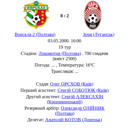
0 : 2
Ворскла-2 (Полтава)
Зоря (Луганськ)
03.05.2000. 16:00
19 тур
Стадіон:
Локомотив (Полтава)
. 700 глядачів
(вміст 2500)
Погода: ... , Температура: 16ºC
Трансляція: ...
Суддя:
Олег ОРЄХОВ (Київ)
Перший асистент:
Сергій СОБОТЮК (Київ)
Другий асистент:
Сергій АЛЕКСАХІН
(Кропивницький)
Резервний арбітр:
Олександр ОЛІЙНИК
(Полтава)
Делегат:
Анатолій КОТОВ (Донецьк)