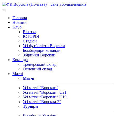
Головна
Новини
Клуб
Візитка
ІСТОРІЯ
Стадіон
Усі футболісти Ворскли
Бомбардири команди
Збірники Ворскли
Команда
Тренерський склад
Основний склад
Матчі
Матчі
Усі матчі “Ворскли”
Усі матчі “Ворскли” U21
Усі матчі “Ворскли” U19
Усі матчі “Ворскла-2”
Турніри
Чемпіонат України