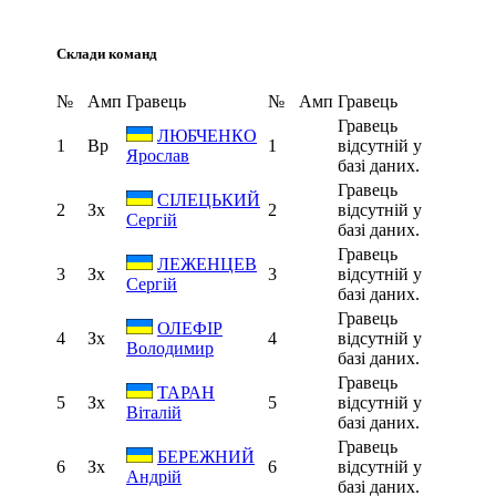
Склади команд
№
Амп
Гравець
№
Амп
Гравець
Гравець
ЛЮБЧЕНКО
1
Вр
1
відсутній у
Ярослав
базі даних.
Гравець
СІЛЕЦЬКИЙ
2
Зх
2
відсутній у
Сергій
базі даних.
Гравець
ЛЕЖЕНЦЕВ
3
Зх
3
відсутній у
Сергій
базі даних.
Гравець
ОЛЕФІР
4
Зх
4
відсутній у
Володимир
базі даних.
Гравець
ТАРАН
5
Зх
5
відсутній у
Віталій
базі даних.
Гравець
БЕРЕЖНИЙ
6
Зх
6
відсутній у
Андрій
базі даних.