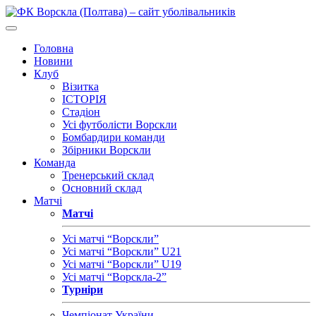
Головна
Новини
Клуб
Візитка
ІСТОРІЯ
Стадіон
Усі футболісти Ворскли
Бомбардири команди
Збірники Ворскли
Команда
Тренерський склад
Основний склад
Матчі
Матчі
Усі матчі “Ворскли”
Усі матчі “Ворскли” U21
Усі матчі “Ворскли” U19
Усі матчі “Ворскла-2”
Турніри
Чемпіонат України