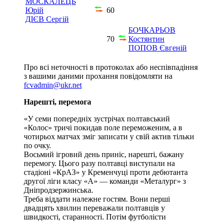
МОСКАЛЕЦЬ
Юрій
60
ДІЄВ Сергій
БОЧКАРЬОВ
70
Костянтин
ПОПОВ Євгеній
Про всі неточності в протоколах або неспівпадіння
з вашими даними прохання повідомляти на
fcvadmin@ukr.net
Нарешті, перемога
«У семи попередніх зустрічах полтавський
«Колос» тричі покидав поле переможеним, а в
чотирьох матчах зміг записати у свій актив тільки
по очку.
Восьмий ігровий день приніс, нарешті, бажану
перемогу. Цього разу полтавці виступали на
стадіоні «КрАЗ» у Кременчуці проти дебютанта
другої ліги класу «А» — команди «Металург» з
Дніпродзержинська.
Треба віддати належне гостям. Вони перші
двадцять хвилин переважали полтавців у
швидкості, старанності. Потім футболісти