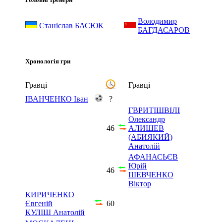
Володимир
Станіслав БАСЮК
БАГДАСАРОВ
Хронологія гри
Гравці
Гравці
ІВАНЧЕНКО Іван
?
ГВРИТІШВІЛІ
Олександр
46
АЛИШЕВ
(АБИЯКИЙ)
Анатолій
АФАНАСЬЄВ
Юрій
46
ШЕВЧЕНКО
Віктор
КИРИЧЕНКО
Євгеній
60
КУЛІШ Анатолій