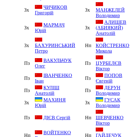
ЧИЧИКОВ
Зх
Зх
МАНЖЕЛЕЙ
Григорій
Володимир
АЛИШЕВ
МАРМАЧ
Зх
Зх
(АБИЯКИЙ)
Юрій
Анатолій
Зх
БАХУРИНСЬКИЙ
Нп
КОЙСТРЕНКО
Петро
Микола
ВАКУЛЬЧУК
Пз
Пз
ЦУРБЕЛЄВ
Олег
Віктор
ІВАНЧЕНКО
ПОПОВ
Пз
Пз
Іван
Євгеній
КУЛІШ
ДЕРУН
Пз
Пз
Анатолій
Володимир
МАХИНЯ
ГУСАК
Зх
Зх
Юрій
Володимир
Пз
ДІЄВ Сергій
Нп
ШЕВЧЕНКО
Віктор
ВОЙТЕНКО
Нп
Нп
ГАЙДЕЧУК