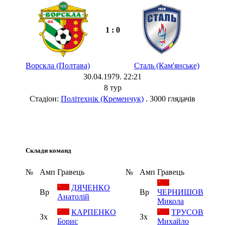
1 : 0
Ворскла (Полтава)
Сталь (Кам'янське)
30.04.1979. 22:21
8 тур
Стадіон:
Політехнік (Кременчук)
. 3000 глядачів
Склади команд
№
Амп
Гравець
№
Амп
Гравець
ДЯЧЕНКО
Вр
Вр
ЧЕРНИШОВ
Анатолій
Микола
КАРПЕНКО
ТРУСОВ
Зх
Зх
Борис
Михайло