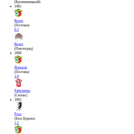
(Кропивницький)
1981
Колос
(Полтава)
0:2
Колос
(Павлоград)
2000
Ворскла
(Полтава)
2:0
Работнічкі
(Скопьє)
2002
Рось
(Біла Церква)
1:2