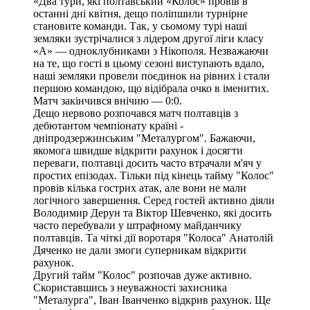
«Два тури, які полтавський «Колос» провів в
останні дні квітня, дещо поліпшили турнірне
становите команди. Так, у сьомому турі наші
земляки зустрічалися з лідером другої ліги класу
«А» — одноклубниками з Нікополя. Незважаючи
на те, що гості в цьому сезоні виступають вдало,
наші земляки провели поєдинок на рівних і стали
першою командою, що відібрала очко в іменитих.
Матч закінчився внічию — 0:0.
Дещо нервово розпочався матч полтавців з
дебютантом чемпіонату країні -
дніпродзержинським "Металургом". Бажаючи,
якомога швидше відкрити рахунок і досягти
переваги, полтавці досить часто втрачали м'яч у
простих епізодах. Тільки під кінець тайму "Колос"
провів кілька гострих атак, але вони не мали
логічного завершення. Серед гостей активно діяли
Володимир Дерун та Віктор Шевченко, які досить
часто перебували у штрафному майданчику
полтавців. Та чіткі дії воротаря "Колоса" Анатолій
Дяченко не дали змоги суперникам відкрити
рахунок.
Другий тайм "Колос" розпочав дуже активно.
Скориставшись з неуважності захисника
"Металурга", Іван Іванченко відкрив рахунок. Ще