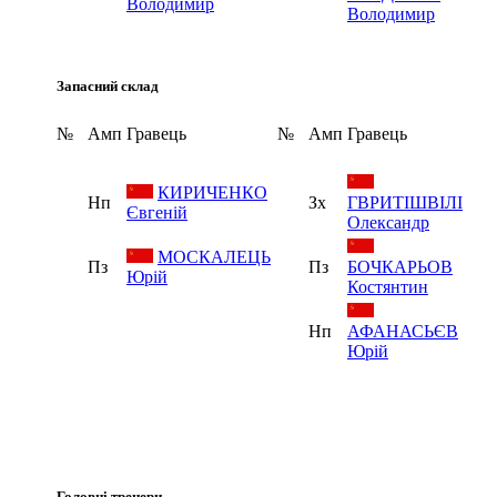
Володимир
Володимир
Запасний склад
№
Амп
Гравець
№
Амп
Гравець
КИРИЧЕНКО
Нп
Зх
ГВРИТІШВІЛІ
Євгеній
Олександр
МОСКАЛЕЦЬ
Пз
Пз
БОЧКАРЬОВ
Юрій
Костянтин
Нп
АФАНАСЬЄВ
Юрій
Головні тренери