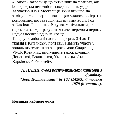
«Колоса» заграли дещо активніше на флангах, але
їх підводила неточність завершальних ударів.
За участю Юрія Москальця, який вийшов на
заміну після перерви, полтавцям удалося розіграти
комбінацію, що завершилася взяттям воріт. Гол
забив Іван Іванченко. Рахунок мінімальний, але
перемога завжди радує, тим паче, перемога перша.
Радує і вселяє надію на краще.
Тепер у чемпіонаті настала перерва. З 4 до 11
травня в Куп'янську полтавці візьмуть участь у
зональних змаганнях за програмою Спартакіади
УРСР. Крім них, виступають також команди
Донецької, Волинської, Хмельницької та
Харківської областей».
А. НАДІН, суддя республіканської категорії з
футболу.
"Зоря Полтавщини" № 103 (14203), 4 травня
1979 (п'ятниця).
Команда набирає очки