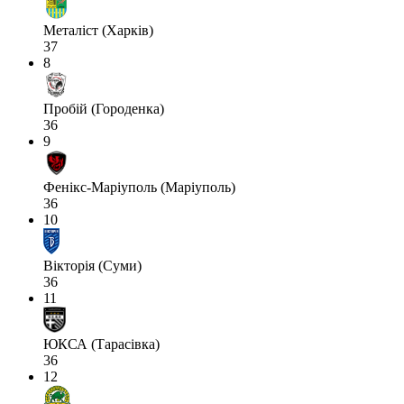
Металіст (Харків)
37
8
Пробій (Городенка)
36
9
Фенікс-Маріуполь (Маріуполь)
36
10
Вікторія (Суми)
36
11
ЮКСА (Тарасівка)
36
12