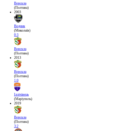
Ворскла
(Полтава)
2003
Водник
(Миколаїв)
0:3
Ворскла
(Полтава)
2013
Ворскла
(Полтава)
1:0
Іллічівець
(Маріуполь)
2019
Ворскла
(Полтава)
3:2