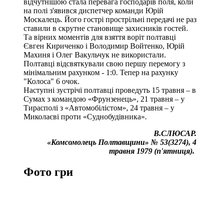
відчутнішою стала перевага господарів поля, коли
на полі з'явився диспетчер команди Юрій
Москалець. Його гострі прострільні передачі не раз
ставили в скрутне становище захисників гостей.
Та вірних моментів для взяття воріт полтавці
Євген Кириченко і Володимир Войтенко, Юрій
Махиня і Олег Вакульчук не використали.
Полтавці відсвяткували свою першу перемогу з
мінімальним рахунком - 1:0. Тепер на рахунку
"Колоса" 6 очок.
Наступні зустрічі полтавці проведуть 15 травня – в
Сумах з командою «Фрунзенець», 21 травня – у
Тирасполі з «Автомобілістом», 24 травня – у
Миколаєві проти «Суднобудівника».
В.СЛЮСАР.
«Комсомолець Полтавщини» № 53(3274), 4
травня 1979 (п'ятниця).
Фото гри