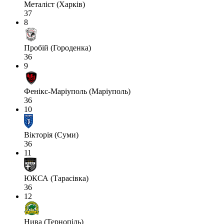
Металіст (Харків)
37
8
Пробій (Городенка)
36
9
Фенікс-Маріуполь (Маріуполь)
36
10
Вікторія (Суми)
36
11
ЮКСА (Тарасівка)
36
12
Нива (Тернопіль)