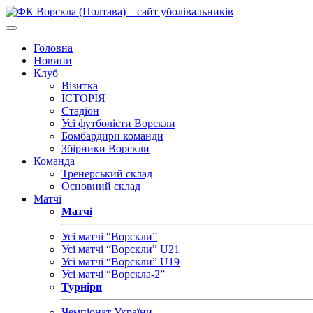
Головна
Новини
Клуб
Візитка
ІСТОРІЯ
Стадіон
Усі футболісти Ворскли
Бомбардири команди
Збірники Ворскли
Команда
Тренерський склад
Основний склад
Матчі
Матчі
Усі матчі “Ворскли”
Усі матчі “Ворскли” U21
Усі матчі “Ворскли” U19
Усі матчі “Ворскла-2”
Турніри
Чемпіонат України