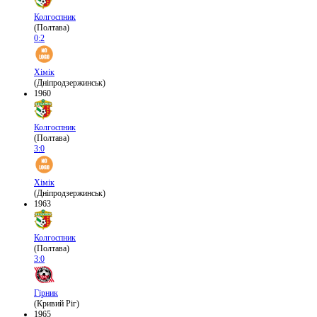
Колгоспник
(Полтава)
0:2
Хімік
(Дніпродзержинськ)
1960
Колгоспник
(Полтава)
3:0
Хімік
(Дніпродзержинськ)
1963
Колгоспник
(Полтава)
3:0
Гірник
(Кривий Ріг)
1965