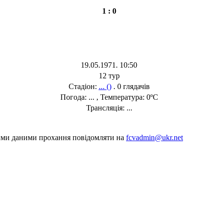
1 : 0
19.05.1971. 10:50
12 тур
Стадіон:
... ()
. 0 глядачів
Погода: ... , Температура: 0ºC
Трансляція: ...
шими даними прохання повідомляти на
fcvadmin@ukr.net