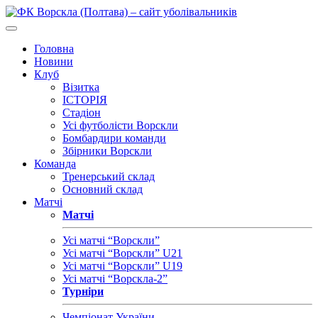
Головна
Новини
Клуб
Візитка
ІСТОРІЯ
Стадіон
Усі футболісти Ворскли
Бомбардири команди
Збірники Ворскли
Команда
Тренерський склад
Основний склад
Матчі
Матчі
Усі матчі “Ворскли”
Усі матчі “Ворскли” U21
Усі матчі “Ворскли” U19
Усі матчі “Ворскла-2”
Турніри
Чемпіонат України