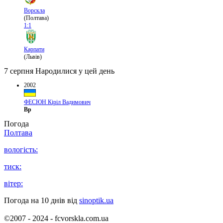
Ворскла
(Полтава)
1:1
Карпати
(Львів)
7 серпня
Народилися у цей день
2002
ФЕСЮН Кіріл Вадимович
Вр
Погода
Полтава
вологість:
тиск:
вітер:
Погода на 10 днів від
sinoptik.ua
©2007 - 2024 - fcvorskla.com.ua