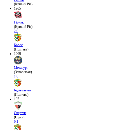
(Кривий Ріг)
1965
Гірник
(Кривий Ріг)
2:0
Колос
(Полтава)
1969
Металург
(Запоріжжя)
1:0
Будівельник
(Полтава)
1971
Спартак
(Суми)
0:1