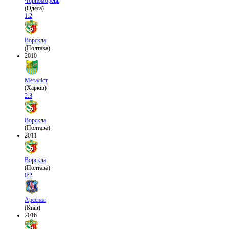
Чорноморець
(Одеса)
1:2
Ворскла
(Полтава)
2010
Металіст
(Харків)
2:3
Ворскла
(Полтава)
2011
Ворскла
(Полтава)
0:2
Арсенал
(Київ)
2016