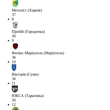
Металіст (Харків)
37
8
Пробій (Городенка)
36
9
Фенікс-Маріуполь (Маріуполь)
36
10
Вікторія (Суми)
36
11
ЮКСА (Тарасівка)
36
12