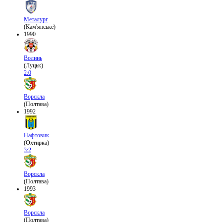
Металург
(Кам'янське)
1990
Волинь
(Луцьк)
2:0
Ворскла
(Полтава)
1992
Нафтовик
(Охтирка)
3:2
Ворскла
(Полтава)
1993
Ворскла
(Полтава)