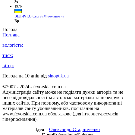
Зх
1976
ВЕЛИЧКО Сергій Миколайович
Вр
Погода
Полтава
вологість:
тиск:
вітер:
Погода на 10 днів від
sinoptik.ua
©2007 - 2024 - fcvorskla.com.ua
Адміністрація сайту може не поділяти думки авторів та не
несе відповідальності за авторські матеріали та передрук з
інших сайтів. При повному, або частковому використанні
матеріалів сайту уболівальників, посилання на
www.fcvorskla.com.ua обов'язкове (для інтернет-ресурсів
гіперпосилання).
Ідея
–
Олександр Стадниченко
E-mail:
fcvadmin@ukr.net