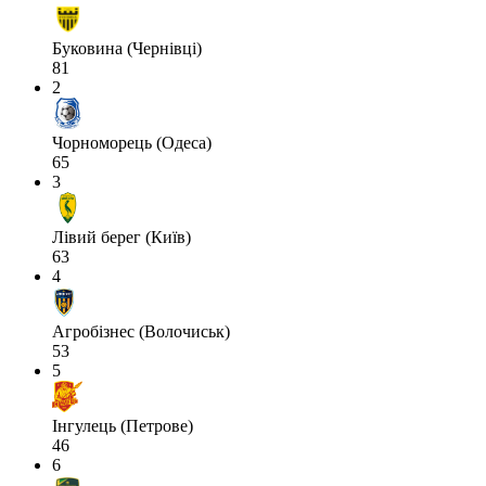
Буковина (Чернівці)
81
2
Чорноморець (Одеса)
65
3
Лівий берег (Київ)
63
4
Агробізнес (Волочиськ)
53
5
Інгулець (Петрове)
46
6