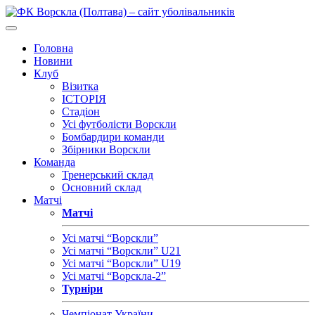
Головна
Новини
Клуб
Візитка
ІСТОРІЯ
Стадіон
Усі футболісти Ворскли
Бомбардири команди
Збірники Ворскли
Команда
Тренерський склад
Основний склад
Матчі
Матчі
Усі матчі “Ворскли”
Усі матчі “Ворскли” U21
Усі матчі “Ворскли” U19
Усі матчі “Ворскла-2”
Турніри
Чемпіонат України