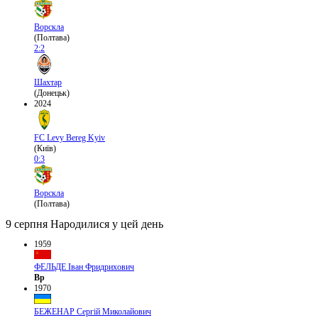
Ворскла
(Полтава)
2:2
Шахтар
(Донецьк)
2024
FC Levy Bereg Kyiv
(Київ)
0:3
Ворскла
(Полтава)
9 серпня
Народилися у цей день
1959
ФЕЛЬДЕ Іван Фридрихович
Вр
1970
БЕЖЕНАР Сергій Миколайович