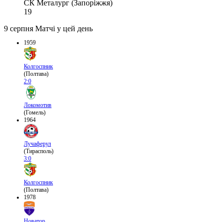
СК Металург (Запоріжжя)
19
9 серпня
Матчі у цей день
1959
Колгоспник
(Полтава)
2:0
Локомотив
(Гомель)
1964
Лучаферул
(Тирасполь)
3:0
Колгоспник
(Полтава)
1978
Новатор