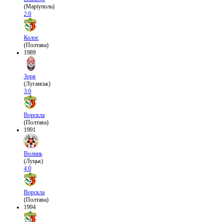
(Маріуполь)
2:0
Колос
(Полтава)
1989
Зоря
(Луганськ)
3:0
Ворскла
(Полтава)
1991
Волинь
(Луцьк)
4:0
Ворскла
(Полтава)
1994