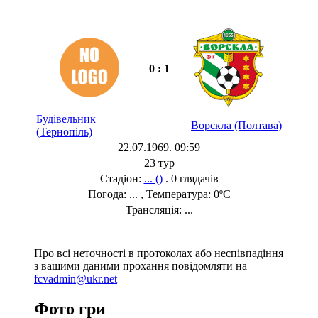
0 : 1
Будівельник
Ворскла (Полтава)
(Тернопіль)
22.07.1969. 09:59
23 тур
Стадіон:
... ()
. 0 глядачів
Погода: ... , Температура: 0ºC
Трансляція: ...
Про всі неточності в протоколах або неспівпадіння
з вашими даними прохання повідомляти на
fcvadmin@ukr.net
Фото гри