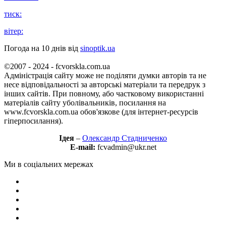
тиск:
вітер:
Погода на 10 днів від
sinoptik.ua
©2007 - 2024 - fcvorskla.com.ua
Адміністрація сайту може не поділяти думки авторів та не
несе відповідальності за авторські матеріали та передрук з
інших сайтів. При повному, або частковому використанні
матеріалів сайту уболівальників, посилання на
www.fcvorskla.com.ua обов'язкове (для інтернет-ресурсів
гіперпосилання).
Ідея
–
Олександр Стадниченко
E-mail:
fcvadmin@ukr.net
Ми в соціальних мережах