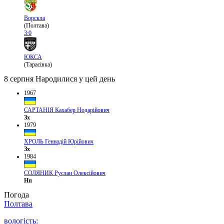
Ворскла
(Полтава)
3:0
ЮКСА
(Тарасівка)
8 серпня
Народилися у цей день
1967
САРТАНІЯ Кахабер Нодарійович
Зх
1979
ХРОЛЬ Геннадій Юрійович
Зх
1984
СОЛЯНИК Руслан Олексійович
Нп
Погода
Полтава
вологість: