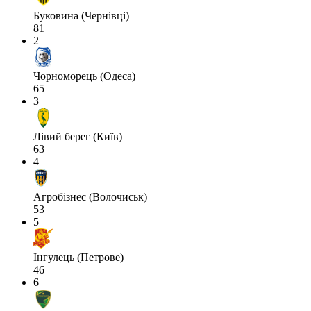
Буковина (Чернівці)
81
2
Чорноморець (Одеса)
65
3
Лівий берег (Київ)
63
4
Агробізнес (Волочиськ)
53
5
Інгулець (Петрове)
46
6