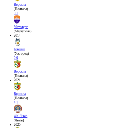
Ворскла
(Полтава)
0:1
Металург
(Маріуполь)
2014
Говерла
(Ужгород)
0:0
Ворскла
(Полтава)
2021
Ворскла
(Полтава)
4:1
ФК Львів
(Львів)
2025