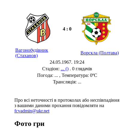
4 : 0
Вагонобудівник
Ворскла (Полтава)
(Стаханов)
24.05.1967. 19:24
Стадіон:
... ()
. 0 глядачів
Погода: ... , Температура: 0ºC
Трансляція: ...
Про всі неточності в протоколах або неспівпадіння
з вашими даними прохання повідомляти на
fcvadmin@ukr.net
Фото гри