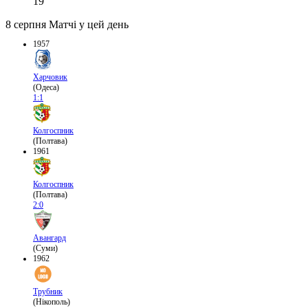
19
8 серпня
Матчі у цей день
1957
Харчовик
(Одеса)
1:1
Колгоспник
(Полтава)
1961
Колгоспник
(Полтава)
2:0
Авангард
(Суми)
1962
Трубник
(Нікополь)