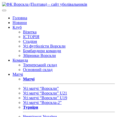
Головна
Новини
Клуб
Візитка
ІСТОРІЯ
Стадіон
Усі футболісти Ворскли
Бомбардири команди
Збірники Ворскли
Команда
Тренерський склад
Основний склад
Матчі
Матчі
Усі матчі “Ворскли”
Усі матчі “Ворскли” U21
Усі матчі “Ворскли” U19
Усі матчі “Ворскла-2”
Турніри
Чемпіонат України