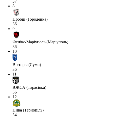
37
8
Пробій (Городенка)
36
9
Фенікс-Маріуполь (Маріуполь)
36
10
Вікторія (Суми)
36
11
ЮКСА (Тарасівка)
36
12
Нива (Тернопіль)
34