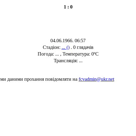
1 : 0
04.06.1966. 06:57
Стадіон:
... ()
. 0 глядачів
Погода: ... , Температура: 0ºC
Трансляція: ...
шими даними прохання повідомляти на
fcvadmin@ukr.net