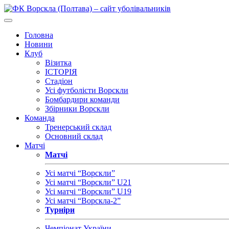
Головна
Новини
Клуб
Візитка
ІСТОРІЯ
Стадіон
Усі футболісти Ворскли
Бомбардири команди
Збірники Ворскли
Команда
Тренерський склад
Основний склад
Матчі
Матчі
Усі матчі “Ворскли”
Усі матчі “Ворскли” U21
Усі матчі “Ворскли” U19
Усі матчі “Ворскла-2”
Турніри
Чемпіонат України