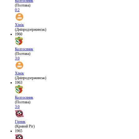
Колгоспник
(Полтава)
0:2
Хімік
(Дніпродзержинськ)
1960
Колгоспник
(Полтава)
3:0
Хімік
(Дніпродзержинськ)
1963
Колгоспник
(Полтава)
3:0
Гірник
(Кривий Ріг)
1965