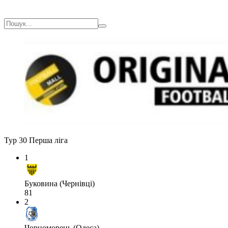
Тур 30
Перша ліга
1
Буковина (Чернівці)
81
2
Чорноморець (Одеса)