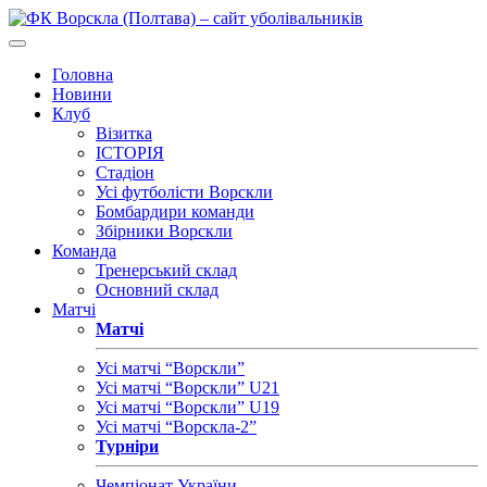
Головна
Новини
Клуб
Візитка
ІСТОРІЯ
Стадіон
Усі футболісти Ворскли
Бомбардири команди
Збірники Ворскли
Команда
Тренерський склад
Основний склад
Матчі
Матчі
Усі матчі “Ворскли”
Усі матчі “Ворскли” U21
Усі матчі “Ворскли” U19
Усі матчі “Ворскла-2”
Турніри
Чемпіонат України