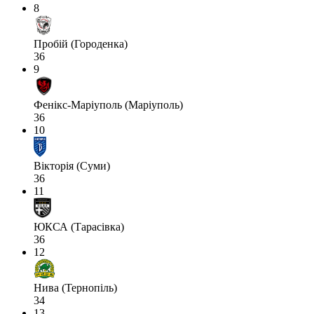
8
Пробій (Городенка)
36
9
Фенікс-Маріуполь (Маріуполь)
36
10
Вікторія (Суми)
36
11
ЮКСА (Тарасівка)
36
12
Нива (Тернопіль)
34
13