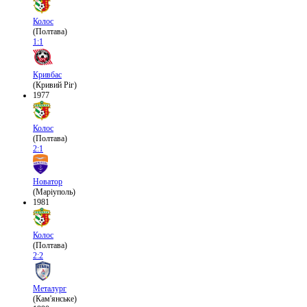
Колос
(Полтава)
1:1
Кривбас
(Кривий Ріг)
1977
Колос
(Полтава)
2:1
Новатор
(Маріуполь)
1981
Колос
(Полтава)
2:2
Металург
(Кам'янське)