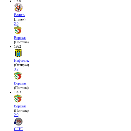
1990
Волинь
(Луцьк)
2:0
Ворскла
(Полтава)
1992
Нафтовик
(Охтирка)
3:2
Ворскла
(Полтава)
1993
Ворскла
(Полтава)
2:0
СБТС