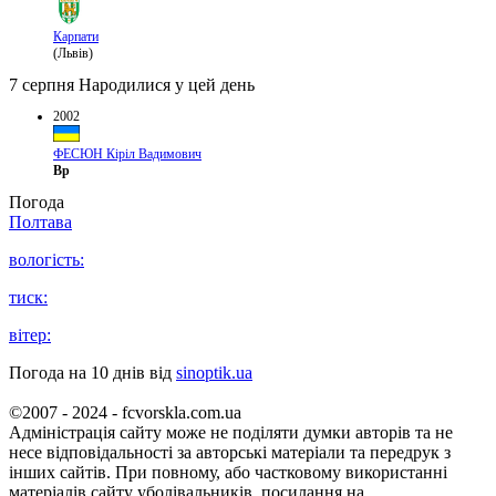
Карпати
(Львів)
7 серпня
Народилися у цей день
2002
ФЕСЮН Кіріл Вадимович
Вр
Погода
Полтава
вологість:
тиск:
вітер:
Погода на 10 днів від
sinoptik.ua
©2007 - 2024 - fcvorskla.com.ua
Адміністрація сайту може не поділяти думки авторів та не
несе відповідальності за авторські матеріали та передрук з
інших сайтів. При повному, або частковому використанні
матеріалів сайту уболівальників, посилання на