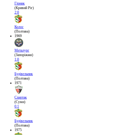
Гірник
(Кривий Ріг)
2:0
Колос
(Полтава)
1969
Металург
(Запоріжжя)
1:0
Будівельник
(Полтава)
1971
Спартак
(Суми)
0:1
Будівельник
(Полтава)
1975