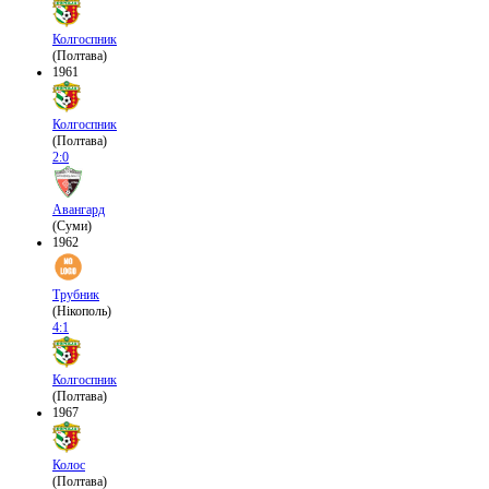
Колгоспник
(Полтава)
1961
Колгоспник
(Полтава)
2:0
Авангард
(Суми)
1962
Трубник
(Нікополь)
4:1
Колгоспник
(Полтава)
1967
Колос
(Полтава)