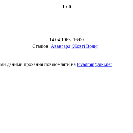
1 : 0
14.04.1963. 16:00
Стадіон:
Авангард (Жовті Води)
.
шими даними прохання повідомляти на
fcvadmin@ukr.net