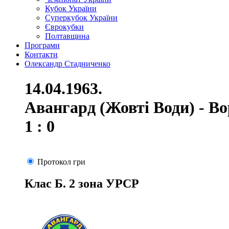
Кубок України
Суперкубок України
Єврокубки
Полтавщина
Програми
Контакти
Олександр Стадниченко
14.04.1963.
Авангард (Жовті Води) - В
1 : 0
Протокол гри
Клас Б. 2 зона УРСР