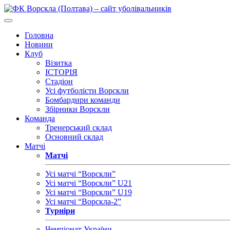
Головна
Новини
Клуб
Візитка
ІСТОРІЯ
Стадіон
Усі футболісти Ворскли
Бомбардири команди
Збірники Ворскли
Команда
Тренерський склад
Основний склад
Матчі
Матчі
Усі матчі “Ворскли”
Усі матчі “Ворскли” U21
Усі матчі “Ворскли” U19
Усі матчі “Ворскла-2”
Турніри
Чемпіонат України