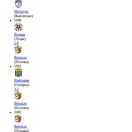
Металург
(Кам'янське)
1990
Волинь
(Луцьк)
2:0
Ворскла
(Полтава)
1992
Нафтовик
(Охтирка)
3:2
Ворскла
(Полтава)
1993
Ворскла
(Полтава)