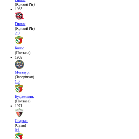
(Кривий Ріг)
1965
Гірник
(Кривий Ріг)
2:0
Колос
(Полтава)
1969
Металург
(Запоріжжя)
1:0
Будівельник
(Полтава)
1971
Спартак
(Суми)
0:1