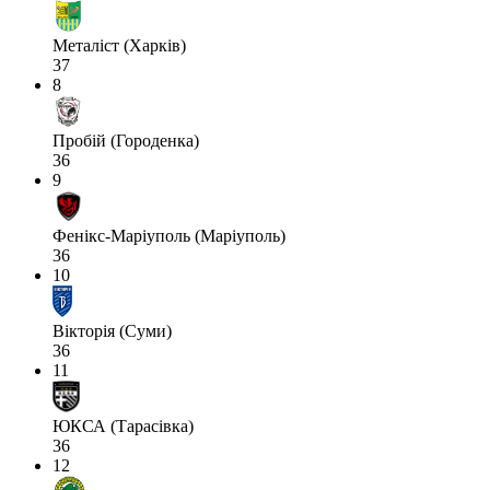
Металіст (Харків)
37
8
Пробій (Городенка)
36
9
Фенікс-Маріуполь (Маріуполь)
36
10
Вікторія (Суми)
36
11
ЮКСА (Тарасівка)
36
12