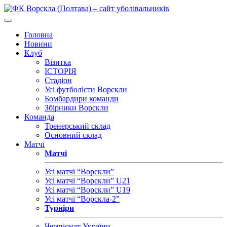
Головна
Новини
Клуб
Візитка
ІСТОРІЯ
Стадіон
Усі футболісти Ворскли
Бомбардири команди
Збірники Ворскли
Команда
Тренерський склад
Основний склад
Матчі
Матчі
Усі матчі “Ворскли”
Усі матчі “Ворскли” U21
Усі матчі “Ворскли” U19
Усі матчі “Ворскла-2”
Турніри
Чемпіонат України