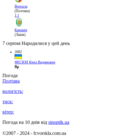
Ворскла
(Полтава)
1:1
Карпати
(Львів)
7 серпня
Народилися у цей день
2002
ФЕСЮН Кіріл Вадимович
Вр
Погода
Полтава
вологість:
тиск:
вітер:
Погода на 10 днів від
sinoptik.ua
©2007 - 2024 - fcvorskla.com.ua