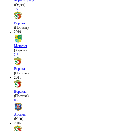
Чорноморець
(Одеса)
1:2
Ворскла
(Полтава)
2010
Металіст
(Харків)
2:3
Ворскла
(Полтава)
2011
Ворскла
(Полтава)
0:2
Арсенал
(Київ)
2016