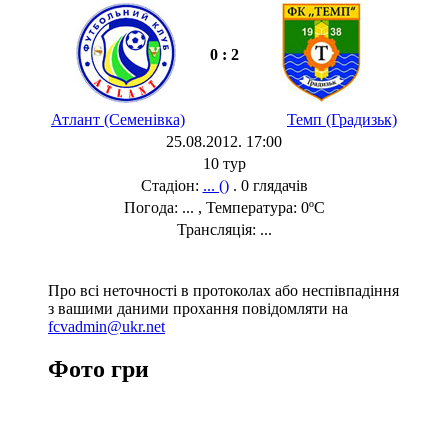
0 : 2
Атлант (Семенівка)
Темп (Градизьк)
25.08.2012. 17:00
10 тур
Стадіон:
... ()
. 0 глядачів
Погода: ... , Температура: 0ºC
Трансляція: ...
Про всі неточності в протоколах або неспівпадіння
з вашими даними прохання повідомляти на
fcvadmin@ukr.net
Фото гри