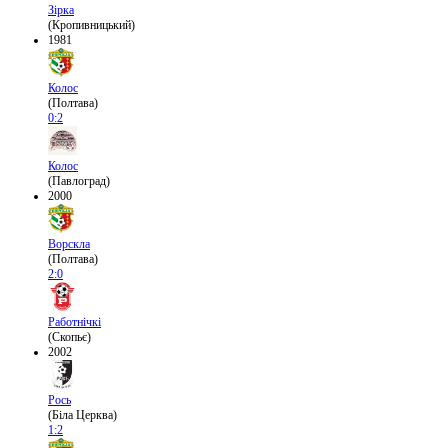
Зірка
(Кропивницький)
1981
Колос
(Полтава)
0:2
Колос
(Павлоград)
2000
Ворскла
(Полтава)
2:0
Работнічкі
(Скопьє)
2002
Рось
(Біла Церква)
1:2