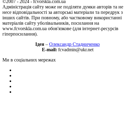
©2007 - 2024 - fcvorskla.com.ua
Адміністрація сайту може не поділяти думки авторів та не
несе відповідальності за авторські матеріали та передрук з
інших сайтів. При повному, або частковому використанні
матеріалів сайту уболівальників, посилання на
www.fcvorskla.com.ua обов'язкове (для інтернет-ресурсів
гіперпосилання).
Ідея
–
Олександр Стадниченко
E-mail:
fcvadmin@ukr.net
Ми в соціальних мережах