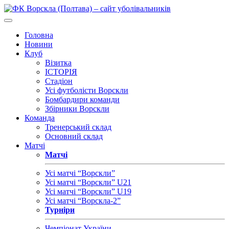
Головна
Новини
Клуб
Візитка
ІСТОРІЯ
Стадіон
Усі футболісти Ворскли
Бомбардири команди
Збірники Ворскли
Команда
Тренерський склад
Основний склад
Матчі
Матчі
Усі матчі “Ворскли”
Усі матчі “Ворскли” U21
Усі матчі “Ворскли” U19
Усі матчі “Ворскла-2”
Турніри
Чемпіонат України