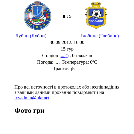
0 : 5
Лубни (Лубни)
Глобине (Глобине)
30.09.2012. 16:00
15 тур
Стадіон:
... ()
. 0 глядачів
Погода: ... , Температура: 0ºC
Трансляція: ...
Про всі неточності в протоколах або неспівпадіння
з вашими даними прохання повідомляти на
fcvadmin@ukr.net
Фото гри