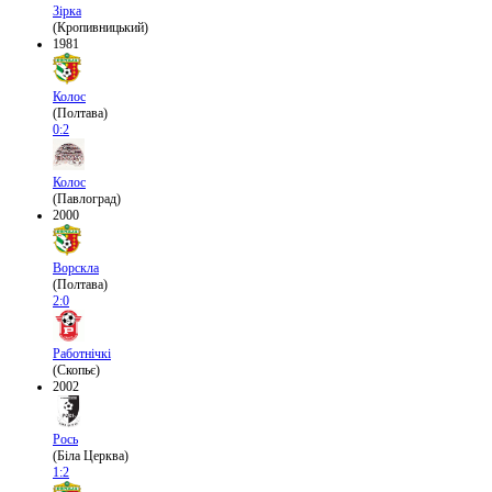
Зірка
(Кропивницький)
1981
Колос
(Полтава)
0:2
Колос
(Павлоград)
2000
Ворскла
(Полтава)
2:0
Работнічкі
(Скопьє)
2002
Рось
(Біла Церква)
1:2