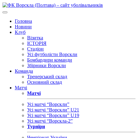
Головна
Новини
Клуб
Візитка
ІСТОРІЯ
Стадіон
Усі футболісти Ворскли
Бомбардири команди
Збірники Ворскли
Команда
Тренерський склад
Основний склад
Матчі
Матчі
Усі матчі “Ворскли”
Усі матчі “Ворскли” U21
Усі матчі “Ворскли” U19
Усі матчі “Ворскла-2”
Турніри
Чемпіонат України