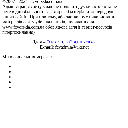
©2007 - 2024 - fcvorskla.com.ua
Адміністрація сайту може не поділяти думки авторів та не
несе відповідальності за авторські матеріали та передрук з
інших сайтів. При повному, або частковому використанні
матеріалів сайту уболівальників, посилання на
www.fcvorskla.com.ua обов'язкове (для інтернет-ресурсів
гіперпосилання).
Ідея
–
Олександр Стадниченко
E-mail:
fcvadmin@ukr.net
Ми в соціальних мережах