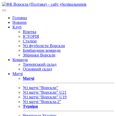
Головна
Новини
Клуб
Візитка
ІСТОРІЯ
Стадіон
Усі футболісти Ворскли
Бомбардири команди
Збірники Ворскли
Команда
Тренерський склад
Основний склад
Матчі
Матчі
Усі матчі “Ворскли”
Усі матчі “Ворскли” U21
Усі матчі “Ворскли” U19
Усі матчі “Ворскла-2”
Турніри
Чемпіонат України