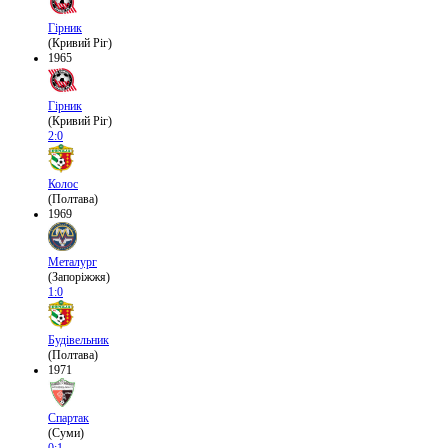
Гірник
(Кривий Ріг)
1965
Гірник
(Кривий Ріг)
2:0
Колос
(Полтава)
1969
Металург
(Запоріжжя)
1:0
Будівельник
(Полтава)
1971
Спартак
(Суми)