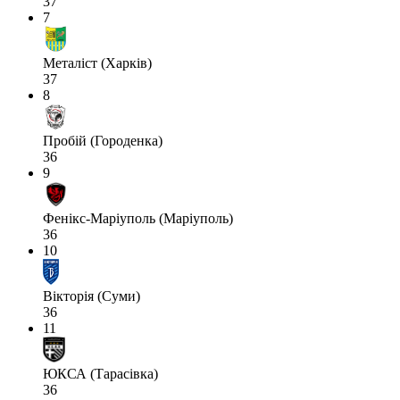
37
7
Металіст (Харків)
37
8
Пробій (Городенка)
36
9
Фенікс-Маріуполь (Маріуполь)
36
10
Вікторія (Суми)
36
11
ЮКСА (Тарасівка)
36