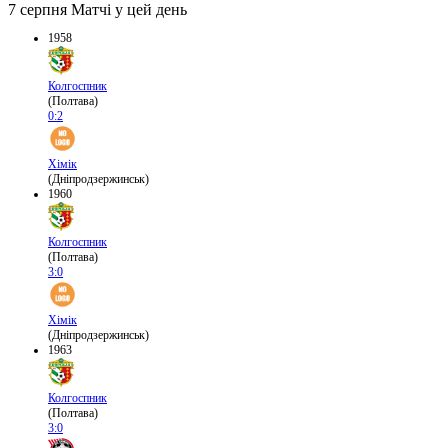
7 серпня
Матчі у цей день
1958
Колгоспник
(Полтава)
0:2
Хімік
(Дніпродзержинськ)
1960
Колгоспник
(Полтава)
3:0
Хімік
(Дніпродзержинськ)
1963
Колгоспник
(Полтава)
3:0