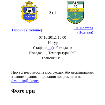
2 : 1
СК Полтава
Глобине (Глобине)
(Полтава)
07.10.2012. 15:00
16 тур
Стадіон:
... ()
. 0 глядачів
Погода: ... , Температура: 0ºC
Трансляція: ...
Про всі неточності в протоколах або неспівпадіння
з вашими даними прохання повідомляти на
fcvadmin@ukr.net
Фото гри