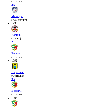
(Полтава)
2:2
Металург
(Кам'янське)
1990
Волинь
(Луцьк)
2:0
Ворскла
(Полтава)
1992
Нафтовик
(Охтирка)
3:2
Ворскла
(Полтава)
1993