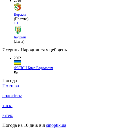
2016
Ворскла
(Полтава)
1:1
Карпати
(Львів)
7 серпня
Народилися у цей день
2002
ФЕСЮН Кіріл Вадимович
Вр
Погода
Полтава
вологість:
тиск:
вітер:
Погода на 10 днів від
sinoptik.ua