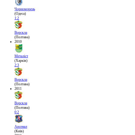
Чорноморець
(Одеса)
1:2
Ворскла
(Полтава)
2010
Металіст
(Харків)
2:3
Ворскла
(Полтава)
2011
Ворскла
(Полтава)
0:2
Арсенал
(Київ)