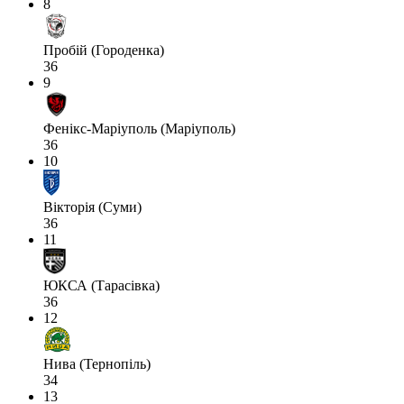
8
Пробій (Городенка)
36
9
Фенікс-Маріуполь (Маріуполь)
36
10
Вікторія (Суми)
36
11
ЮКСА (Тарасівка)
36
12
Нива (Тернопіль)
34
13