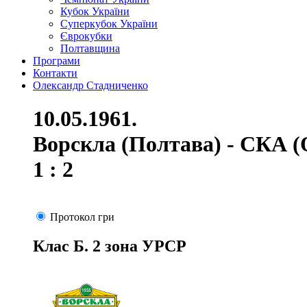
Кубок України
Суперкубок України
Єврокубки
Полтавщина
Програми
Контакти
Олександр Стадниченко
10.05.1961.
Ворскла (Полтава) - СКА (
1 : 2
Протокол гри
Клас Б. 2 зона УРСР