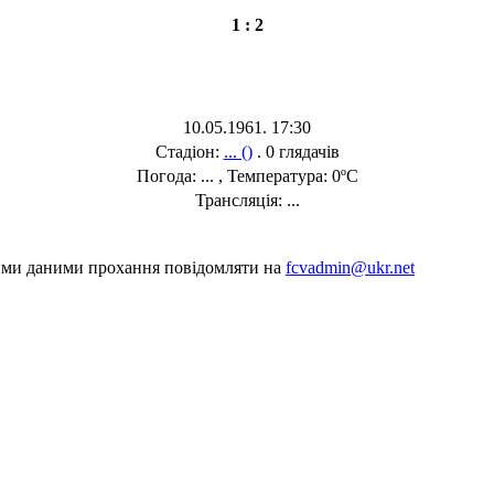
1 : 2
10.05.1961. 17:30
Стадіон:
... ()
. 0 глядачів
Погода: ... , Температура: 0ºC
Трансляція: ...
шими даними прохання повідомляти на
fcvadmin@ukr.net