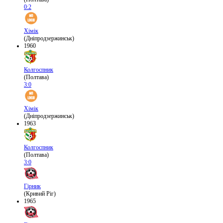
0:2
Хімік
(Дніпродзержинськ)
1960
Колгоспник
(Полтава)
3:0
Хімік
(Дніпродзержинськ)
1963
Колгоспник
(Полтава)
3:0
Гірник
(Кривий Ріг)
1965