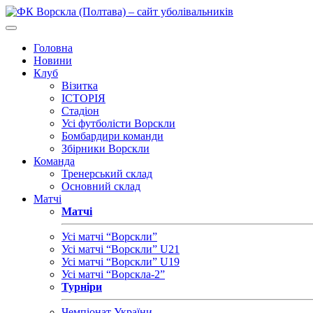
Головна
Новини
Клуб
Візитка
ІСТОРІЯ
Стадіон
Усі футболісти Ворскли
Бомбардири команди
Збірники Ворскли
Команда
Тренерський склад
Основний склад
Матчі
Матчі
Усі матчі “Ворскли”
Усі матчі “Ворскли” U21
Усі матчі “Ворскли” U19
Усі матчі “Ворскла-2”
Турніри
Чемпіонат України