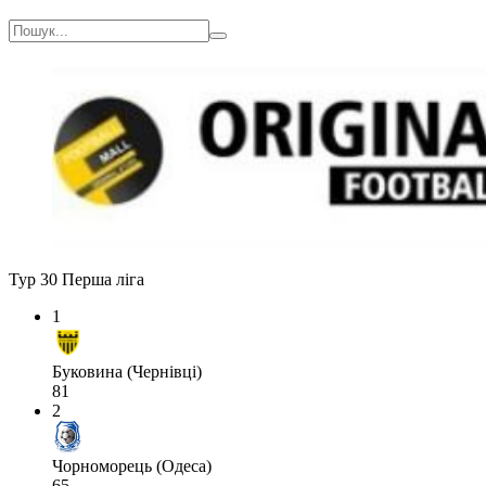
Тур 30
Перша ліга
1
Буковина (Чернівці)
81
2
Чорноморець (Одеса)
65