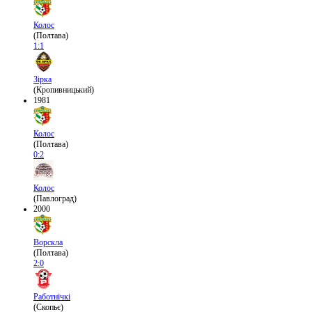
Колос
(Полтава)
1:1
Зірка
(Кропивницький)
1981
Колос
(Полтава)
0:2
Колос
(Павлоград)
2000
Ворскла
(Полтава)
2:0
Работнічкі
(Скопьє)