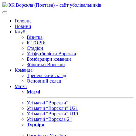
Головна
Новини
Клуб
Візитка
ІСТОРІЯ
Стадіон
Усі футболісти Ворскли
Бомбардири команди
Збірники Ворскли
Команда
Тренерський склад
Основний склад
Матчі
Матчі
Усі матчі “Ворскли”
Усі матчі “Ворскли” U21
Усі матчі “Ворскли” U19
Усі матчі “Ворскла-2”
Турніри
Чемпіонат України