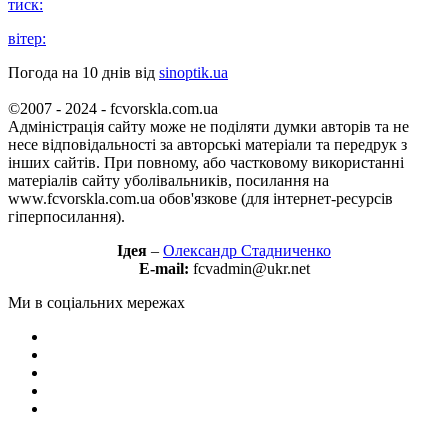
тиск:
вітер:
Погода на 10 днів від
sinoptik.ua
©2007 - 2024 - fcvorskla.com.ua
Адміністрація сайту може не поділяти думки авторів та не
несе відповідальності за авторські матеріали та передрук з
інших сайтів. При повному, або частковому використанні
матеріалів сайту уболівальників, посилання на
www.fcvorskla.com.ua обов'язкове (для інтернет-ресурсів
гіперпосилання).
Ідея
–
Олександр Стадниченко
E-mail:
fcvadmin@ukr.net
Ми в соціальних мережах