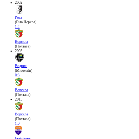
2002
Рось
(Біла Церква)
1:2
Ворскла
(Полтава)
2003
Водник
(Миколаїв)
0:3
Ворскла
(Полтава)
2013
Ворскла
(Полтава)
1:0
Іллічівець