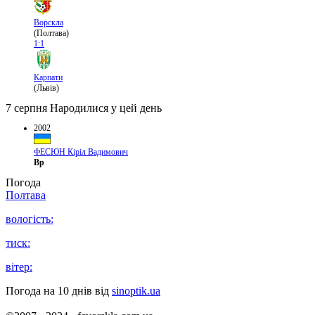
Ворскла
(Полтава)
1:1
Карпати
(Львів)
7 серпня
Народилися у цей день
2002
ФЕСЮН Кіріл Вадимович
Вр
Погода
Полтава
вологість:
тиск:
вітер:
Погода на 10 днів від
sinoptik.ua