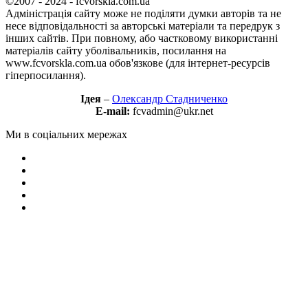
©2007 - 2024 - fcvorskla.com.ua
Адміністрація сайту може не поділяти думки авторів та не
несе відповідальності за авторські матеріали та передрук з
інших сайтів. При повному, або частковому використанні
матеріалів сайту уболівальників, посилання на
www.fcvorskla.com.ua обов'язкове (для інтернет-ресурсів
гіперпосилання).
Ідея
–
Олександр Стадниченко
E-mail:
fcvadmin@ukr.net
Ми в соціальних мережах