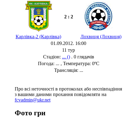
2 : 2
Карлівка-2 (Карлівка)
Лохвиця (Лохвиця)
01.09.2012. 16:00
11 тур
Стадіон:
... ()
. 0 глядачів
Погода: ... , Температура: 0ºC
Трансляція: ...
Про всі неточності в протоколах або неспівпадіння
з вашими даними прохання повідомляти на
fcvadmin@ukr.net
Фото гри