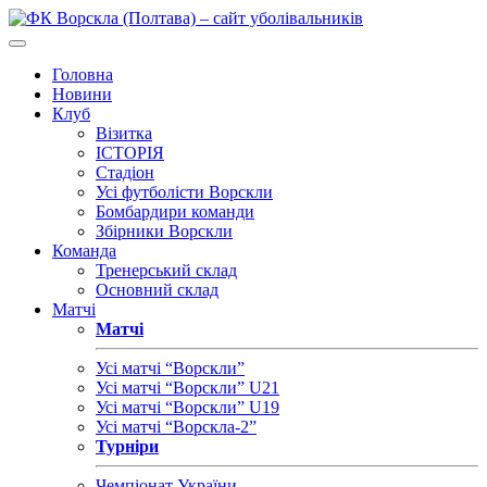
Головна
Новини
Клуб
Візитка
ІСТОРІЯ
Стадіон
Усі футболісти Ворскли
Бомбардири команди
Збірники Ворскли
Команда
Тренерський склад
Основний склад
Матчі
Матчі
Усі матчі “Ворскли”
Усі матчі “Ворскли” U21
Усі матчі “Ворскли” U19
Усі матчі “Ворскла-2”
Турніри
Чемпіонат України