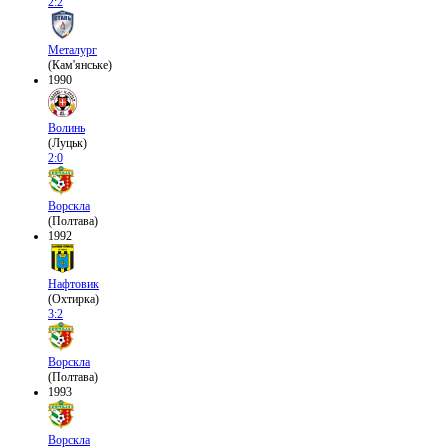
2:2
Металург
(Кам'янське)
1990
Волинь
(Луцьк)
2:0
Ворскла
(Полтава)
1992
Нафтовик
(Охтирка)
3:2
Ворскла
(Полтава)
1993
Ворскла