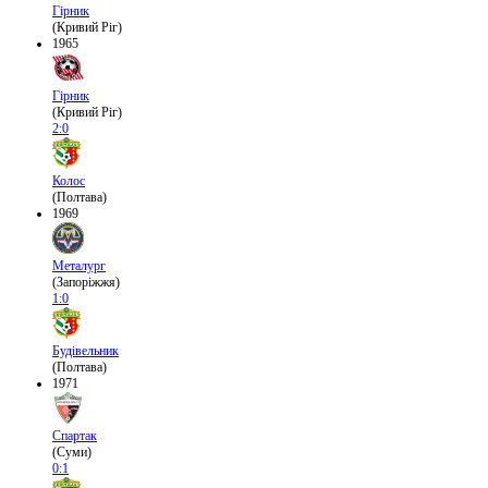
Гірник
(Кривий Ріг)
1965
Гірник
(Кривий Ріг)
2:0
Колос
(Полтава)
1969
Металург
(Запоріжжя)
1:0
Будівельник
(Полтава)
1971
Спартак
(Суми)
0:1