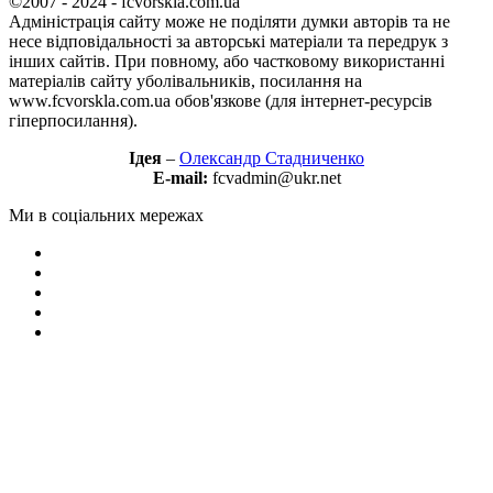
©2007 - 2024 - fcvorskla.com.ua
Адміністрація сайту може не поділяти думки авторів та не
несе відповідальності за авторські матеріали та передрук з
інших сайтів. При повному, або частковому використанні
матеріалів сайту уболівальників, посилання на
www.fcvorskla.com.ua обов'язкове (для інтернет-ресурсів
гіперпосилання).
Ідея
–
Олександр Стадниченко
E-mail:
fcvadmin@ukr.net
Ми в соціальних мережах