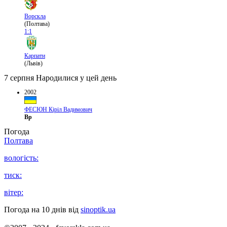
Ворскла
(Полтава)
1:1
Карпати
(Львів)
7 серпня
Народилися у цей день
2002
ФЕСЮН Кіріл Вадимович
Вр
Погода
Полтава
вологість:
тиск:
вітер:
Погода на 10 днів від
sinoptik.ua