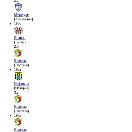
2:2
Металург
(Кам'янське)
1990
Волинь
(Луцьк)
2:0
Ворскла
(Полтава)
1992
Нафтовик
(Охтирка)
3:2
Ворскла
(Полтава)
1993
Ворскла