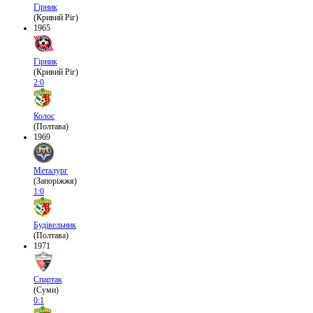
Гірник
(Кривий Ріг)
1965
Гірник
(Кривий Ріг)
2:0
Колос
(Полтава)
1969
Металург
(Запоріжжя)
1:0
Будівельник
(Полтава)
1971
Спартак
(Суми)
0:1