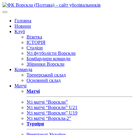
Головна
Новини
Клуб
Візитка
ІСТОРІЯ
Стадіон
Усі футболісти Ворскли
Бомбардири команди
Збірники Ворскли
Команда
Тренерський склад
Основний склад
Матчі
Матчі
Усі матчі “Ворскли”
Усі матчі “Ворскли” U21
Усі матчі “Ворскли” U19
Усі матчі “Ворскла-2”
Турніри
Чемпіонат України