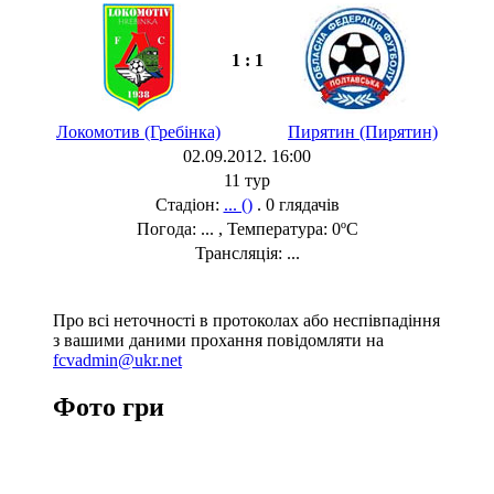
1 : 1
Локомотив (Гребінка)
Пирятин (Пирятин)
02.09.2012. 16:00
11 тур
Стадіон:
... ()
. 0 глядачів
Погода: ... , Температура: 0ºC
Трансляція: ...
Про всі неточності в протоколах або неспівпадіння
з вашими даними прохання повідомляти на
fcvadmin@ukr.net
Фото гри