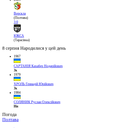
Ворскла
(Полтава)
3:0
ЮКСА
(Тарасівка)
8 серпня
Народилися у цей день
1967
САРТАНІЯ Кахабер Нодарійович
Зх
1979
ХРОЛЬ Геннадій Юрійович
Зх
1984
СОЛЯНИК Руслан Олексійович
Нп
Погода
Полтава