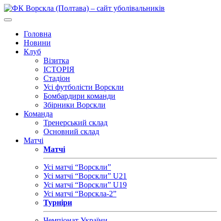
Головна
Новини
Клуб
Візитка
ІСТОРІЯ
Стадіон
Усі футболісти Ворскли
Бомбардири команди
Збірники Ворскли
Команда
Тренерський склад
Основний склад
Матчі
Матчі
Усі матчі “Ворскли”
Усі матчі “Ворскли” U21
Усі матчі “Ворскли” U19
Усі матчі “Ворскла-2”
Турніри
Чемпіонат України