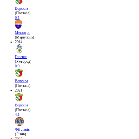
Ворскла
(Полтава)
0:1
Металург
(Маріуполь)
2014
Говерла
(Ужгород)
0:0
Ворскла
(Полтава)
2021
Ворскла
(Полтава)
4:1
ФК Львів
(Львів)
2025