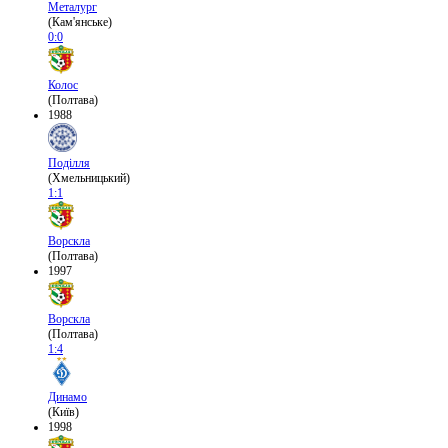
Металург
(Кам'янське)
0:0
Колос
(Полтава)
1988
Поділля
(Хмельницький)
1:1
Ворскла
(Полтава)
1997
Ворскла
(Полтава)
1:4
Динамо
(Київ)
1998