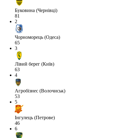
Буковина (Чернівці)
81
2
Чорноморець (Одеса)
65
3
Лівий берег (Київ)
63
4
Агробізнес (Волочиськ)
53
5
Інгулець (Петрове)
46
6