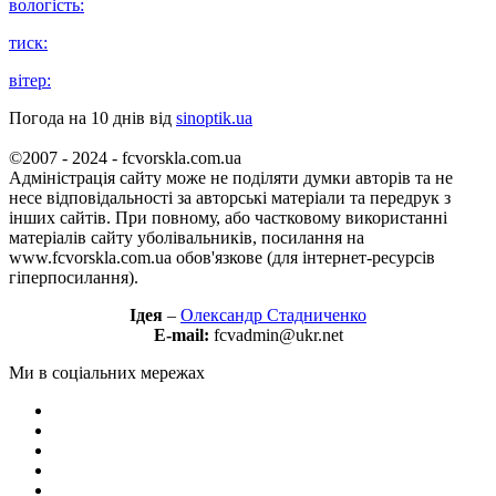
вологість:
тиск:
вітер:
Погода на 10 днів від
sinoptik.ua
©2007 - 2024 - fcvorskla.com.ua
Адміністрація сайту може не поділяти думки авторів та не
несе відповідальності за авторські матеріали та передрук з
інших сайтів. При повному, або частковому використанні
матеріалів сайту уболівальників, посилання на
www.fcvorskla.com.ua обов'язкове (для інтернет-ресурсів
гіперпосилання).
Ідея
–
Олександр Стадниченко
E-mail:
fcvadmin@ukr.net
Ми в соціальних мережах