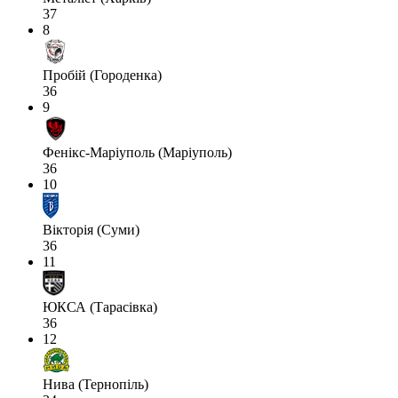
37
8
Пробій (Городенка)
36
9
Фенікс-Маріуполь (Маріуполь)
36
10
Вікторія (Суми)
36
11
ЮКСА (Тарасівка)
36
12
Нива (Тернопіль)