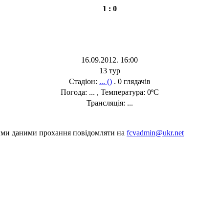
1 : 0
16.09.2012. 16:00
13 тур
Стадіон:
... ()
. 0 глядачів
Погода: ... , Температура: 0ºC
Трансляція: ...
шими даними прохання повідомляти на
fcvadmin@ukr.net