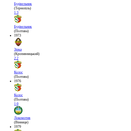
Будівельник
(Тернопіль)
1:3
Будівельник
(Полтава)
1973
Зірка
(Кропивницький)
2:2
Колос
(Полтава)
1976
Колос
(Полтава)
1:0
Локомотив
(Вінниця)
1979