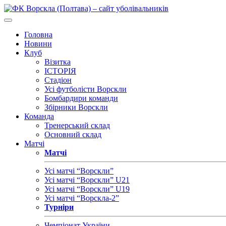
Головна
Новини
Клуб
Візитка
ІСТОРІЯ
Стадіон
Усі футболісти Ворскли
Бомбардири команди
Збірники Ворскли
Команда
Тренерський склад
Основний склад
Матчі
Матчі
Усі матчі “Ворскли”
Усі матчі “Ворскли” U21
Усі матчі “Ворскли” U19
Усі матчі “Ворскла-2”
Турніри
Чемпіонат України