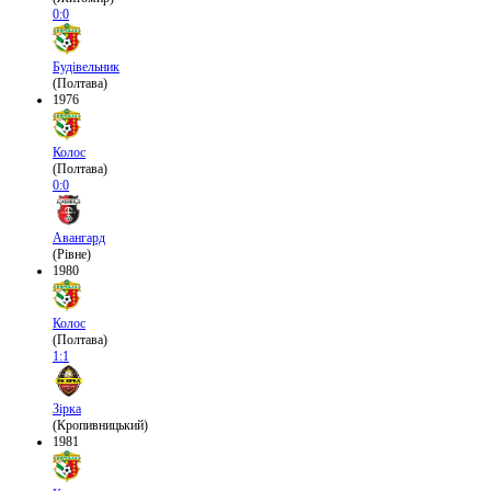
0:0
Будівельник
(Полтава)
1976
Колос
(Полтава)
0:0
Авангард
(Рівне)
1980
Колос
(Полтава)
1:1
Зірка
(Кропивницький)
1981