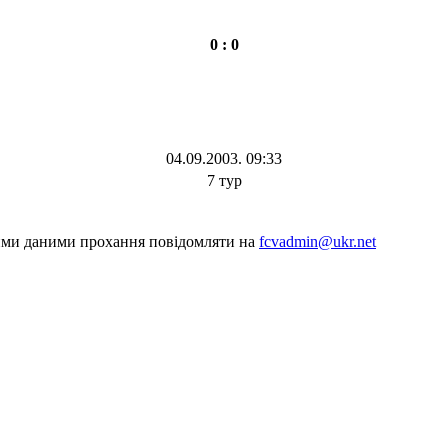
0 : 0
04.09.2003. 09:33
7 тур
шими даними прохання повідомляти на
fcvadmin@ukr.net