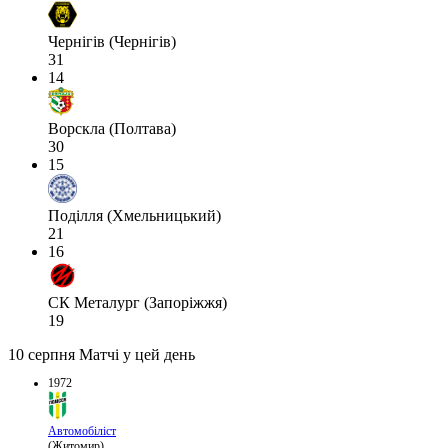
Чернігів (Чернігів)
31
14
Ворскла (Полтава)
30
15
Поділля (Хмельницький)
21
16
СК Металург (Запоріжжя)
19
10 серпня
Матчі у цей день
1972
Автомобіліст
(Житомир)