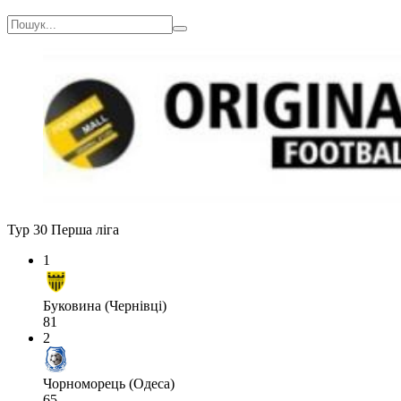
Тур 30
Перша ліга
1
Буковина (Чернівці)
81
2
Чорноморець (Одеса)
65