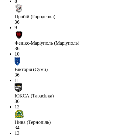
8
Пробій (Городенка)
36
9
Фенікс-Маріуполь (Маріуполь)
36
10
Вікторія (Суми)
36
11
ЮКСА (Тарасівка)
36
12
Нива (Тернопіль)
34
13