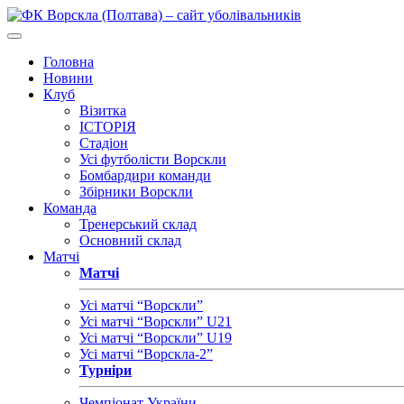
Головна
Новини
Клуб
Візитка
ІСТОРІЯ
Стадіон
Усі футболісти Ворскли
Бомбардири команди
Збірники Ворскли
Команда
Тренерський склад
Основний склад
Матчі
Матчі
Усі матчі “Ворскли”
Усі матчі “Ворскли” U21
Усі матчі “Ворскли” U19
Усі матчі “Ворскла-2”
Турніри
Чемпіонат України