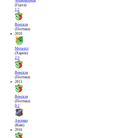
Чорноморець
(Одеса)
1:2
Ворскла
(Полтава)
2010
Металіст
(Харків)
2:3
Ворскла
(Полтава)
2011
Ворскла
(Полтава)
0:2
Арсенал
(Київ)
2016