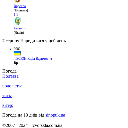
Ворскла
(Полтава)
1:1
Карпати
(Львів)
7 серпня
Народилися у цей день
2002
ФЕСЮН Кіріл Вадимович
Вр
Погода
Полтава
вологість:
тиск:
вітер:
Погода на 10 днів від
sinoptik.ua
©2007 - 2024 - fcvorskla.com.ua