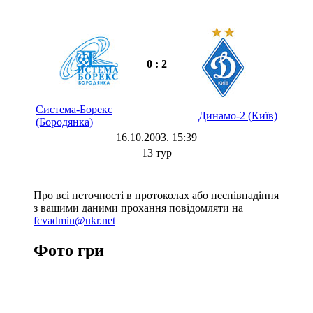
0 : 2
Система-Борекс
Динамо-2 (Київ)
(Бородянка)
16.10.2003. 15:39
13 тур
Про всі неточності в протоколах або неспівпадіння
з вашими даними прохання повідомляти на
fcvadmin@ukr.net
Фото гри