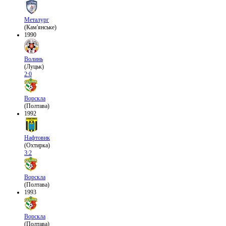
Металург
(Кам'янське)
1990
Волинь
(Луцьк)
2:0
Ворскла
(Полтава)
1992
Нафтовик
(Охтирка)
3:2
Ворскла
(Полтава)
1993
Ворскла
(Полтава)