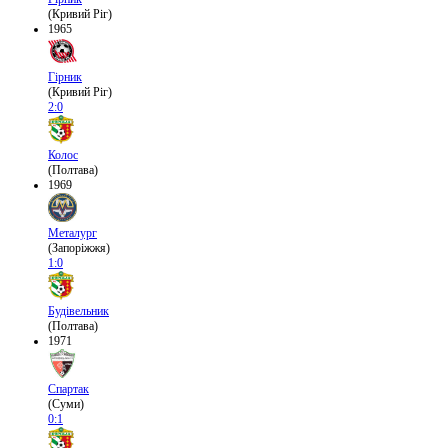
(Кривий Ріг)
1965
Гірник
(Кривий Ріг)
2:0
Колос
(Полтава)
1969
Металург
(Запоріжжя)
1:0
Будівельник
(Полтава)
1971
Спартак
(Суми)
0:1