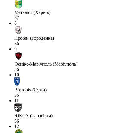
Металіст (Харків)
37
8
Пробій (Городенка)
36
9
Фенікс-Маріуполь (Маріуполь)
36
10
Вікторія (Суми)
36
11
ЮКСА (Тарасівка)
36
12