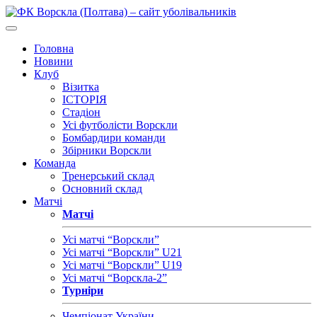
Головна
Новини
Клуб
Візитка
ІСТОРІЯ
Стадіон
Усі футболісти Ворскли
Бомбардири команди
Збірники Ворскли
Команда
Тренерський склад
Основний склад
Матчі
Матчі
Усі матчі “Ворскли”
Усі матчі “Ворскли” U21
Усі матчі “Ворскли” U19
Усі матчі “Ворскла-2”
Турніри
Чемпіонат України