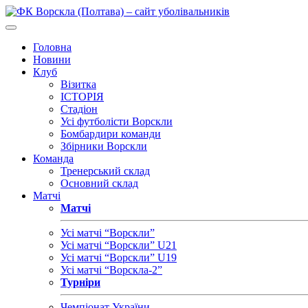
Головна
Новини
Клуб
Візитка
ІСТОРІЯ
Стадіон
Усі футболісти Ворскли
Бомбардири команди
Збірники Ворскли
Команда
Тренерський склад
Основний склад
Матчі
Матчі
Усі матчі “Ворскли”
Усі матчі “Ворскли” U21
Усі матчі “Ворскли” U19
Усі матчі “Ворскла-2”
Турніри
Чемпіонат України