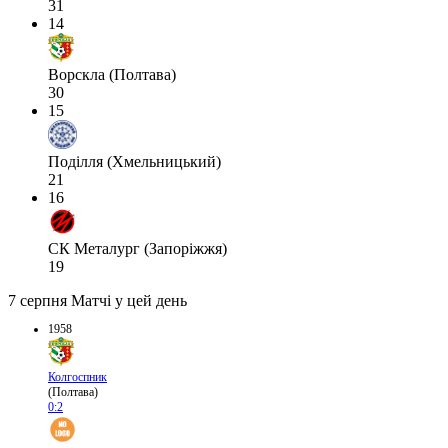
31
14
Ворскла (Полтава)
30
15
Поділля (Хмельницький)
21
16
СК Металург (Запоріжжя)
19
7 серпня
Матчі у цей день
1958
Колгоспник
(Полтава)
0:2