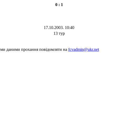
0 : 1
17.10.2003. 10:40
13 тур
шими даними прохання повідомляти на
fcvadmin@ukr.net