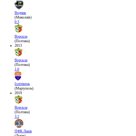
Водник
(Миколаїв)
0:3
Ворскла
(Полтава)
2013
Ворскла
(Полтава)
1:0
Іллічівець
(Маріуполь)
2019
Ворскла
(Полтава)
3:2
ПФК Львів
(Львів)