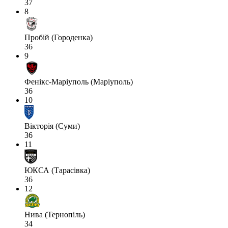
37
8
Пробій (Городенка)
36
9
Фенікс-Маріуполь (Маріуполь)
36
10
Вікторія (Суми)
36
11
ЮКСА (Тарасівка)
36
12
Нива (Тернопіль)
34