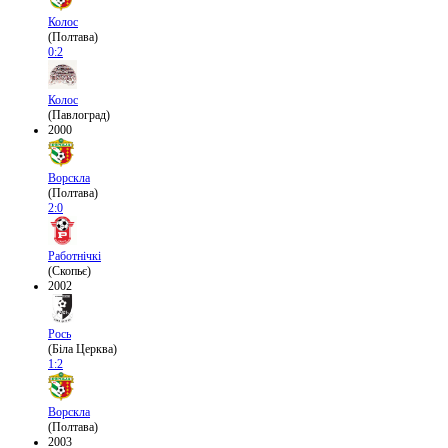
Колос
(Полтава)
0:2
Колос
(Павлоград)
2000
Ворскла
(Полтава)
2:0
Работнічкі
(Скопьє)
2002
Рось
(Біла Церква)
1:2
Ворскла
(Полтава)
2003