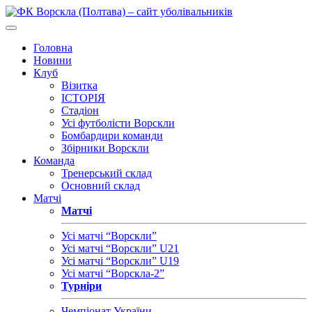
Головна
Новини
Клуб
Візитка
ІСТОРІЯ
Стадіон
Усі футболісти Ворскли
Бомбардири команди
Збірники Ворскли
Команда
Тренерський склад
Основний склад
Матчі
Матчі
Усі матчі “Ворскли”
Усі матчі “Ворскли” U21
Усі матчі “Ворскли” U19
Усі матчі “Ворскла-2”
Турніри
Чемпіонат України