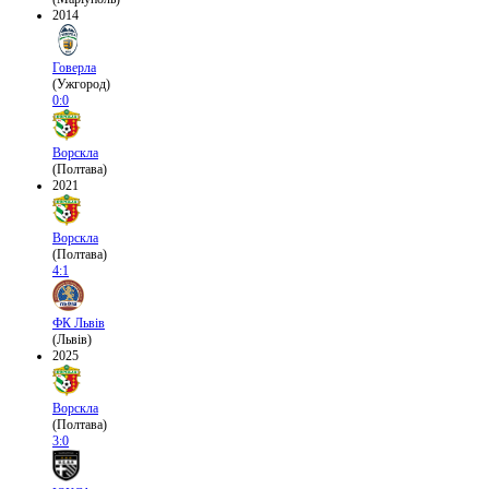
2014
Говерла
(Ужгород)
0:0
Ворскла
(Полтава)
2021
Ворскла
(Полтава)
4:1
ФК Львів
(Львів)
2025
Ворскла
(Полтава)
3:0