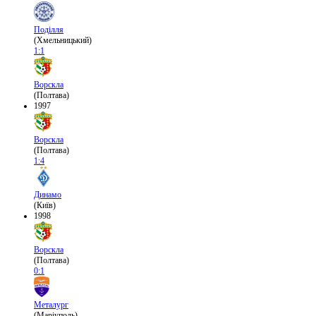
Поділля
(Хмельницький)
1:1
Ворскла
(Полтава)
1997
Ворскла
(Полтава)
1:4
Динамо
(Київ)
1998
Ворскла
(Полтава)
0:1
Металург
(Маріуполь)