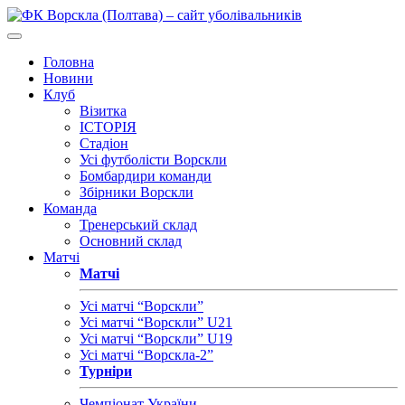
Головна
Новини
Клуб
Візитка
ІСТОРІЯ
Стадіон
Усі футболісти Ворскли
Бомбардири команди
Збірники Ворскли
Команда
Тренерський склад
Основний склад
Матчі
Матчі
Усі матчі “Ворскли”
Усі матчі “Ворскли” U21
Усі матчі “Ворскли” U19
Усі матчі “Ворскла-2”
Турніри
Чемпіонат України