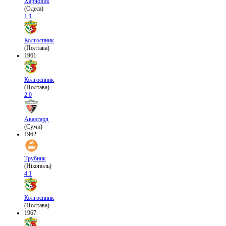
Харчовик
(Одеса)
1:1
Колгоспник
(Полтава)
1961
Колгоспник
(Полтава)
2:0
Авангард
(Суми)
1962
Трубник
(Нікополь)
4:1
Колгоспник
(Полтава)
1967