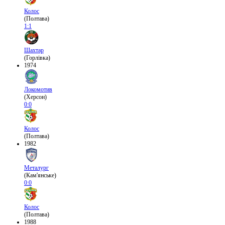
Колос
(Полтава)
1:1
Шахтар
(Горлівка)
1974
Локомотив
(Херсон)
0:0
Колос
(Полтава)
1982
Металург
(Кам'янське)
0:0
Колос
(Полтава)
1988