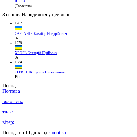
ЮКСА
(Тарасівка)
8 серпня
Народилися у цей день
1967
САРТАНІЯ Кахабер Нодарійович
Зх
1979
ХРОЛЬ Геннадій Юрійович
Зх
1984
СОЛЯНИК Руслан Олексійович
Нп
Погода
Полтава
вологість:
тиск:
вітер:
Погода на 10 днів від
sinoptik.ua