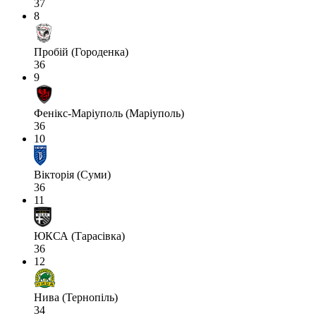
37
8
Пробій (Городенка)
36
9
Фенікс-Маріуполь (Маріуполь)
36
10
Вікторія (Суми)
36
11
ЮКСА (Тарасівка)
36
12
Нива (Тернопіль)
34