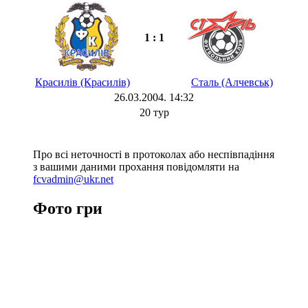
1 : 1
Красилів (Красилів)
Сталь (Алчевськ)
26.03.2004. 14:32
20 тур
Про всі неточності в протоколах або неспівпадіння
з вашими даними прохання повідомляти на
fcvadmin@ukr.net
Фото гри