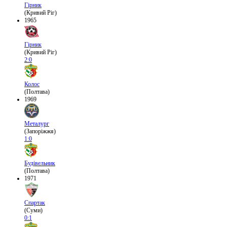
Гірник
(Кривий Ріг)
1965
Гірник
(Кривий Ріг)
2:0
Колос
(Полтава)
1969
Металург
(Запоріжжя)
1:0
Будівельник
(Полтава)
1971
Спартак
(Суми)
0:1