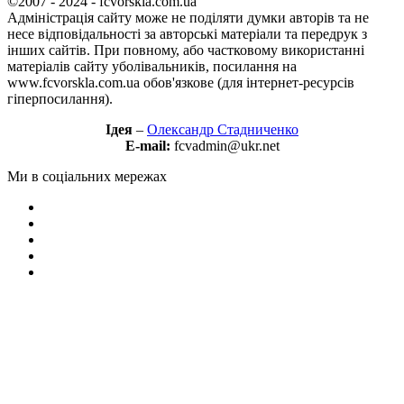
©2007 - 2024 - fcvorskla.com.ua
Адміністрація сайту може не поділяти думки авторів та не
несе відповідальності за авторські матеріали та передрук з
інших сайтів. При повному, або частковому використанні
матеріалів сайту уболівальників, посилання на
www.fcvorskla.com.ua обов'язкове (для інтернет-ресурсів
гіперпосилання).
Ідея
–
Олександр Стадниченко
E-mail:
fcvadmin@ukr.net
Ми в соціальних мережах