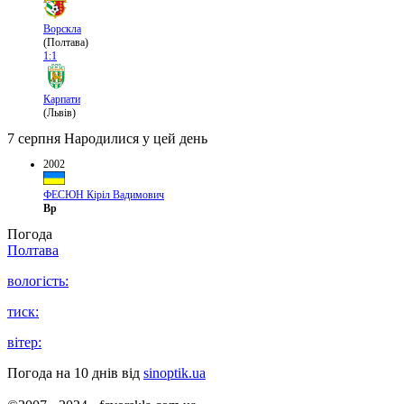
Ворскла
(Полтава)
1:1
Карпати
(Львів)
7 серпня
Народилися у цей день
2002
ФЕСЮН Кіріл Вадимович
Вр
Погода
Полтава
вологість:
тиск:
вітер:
Погода на 10 днів від
sinoptik.ua