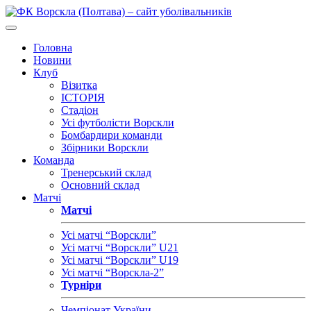
Головна
Новини
Клуб
Візитка
ІСТОРІЯ
Стадіон
Усі футболісти Ворскли
Бомбардири команди
Збірники Ворскли
Команда
Тренерський склад
Основний склад
Матчі
Матчі
Усі матчі “Ворскли”
Усі матчі “Ворскли” U21
Усі матчі “Ворскли” U19
Усі матчі “Ворскла-2”
Турніри
Чемпіонат України