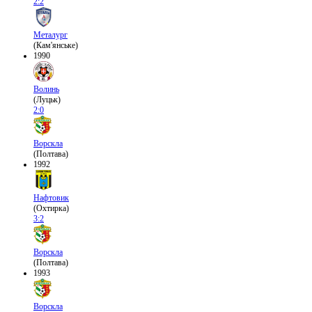
2:2
Металург
(Кам'янське)
1990
Волинь
(Луцьк)
2:0
Ворскла
(Полтава)
1992
Нафтовик
(Охтирка)
3:2
Ворскла
(Полтава)
1993
Ворскла