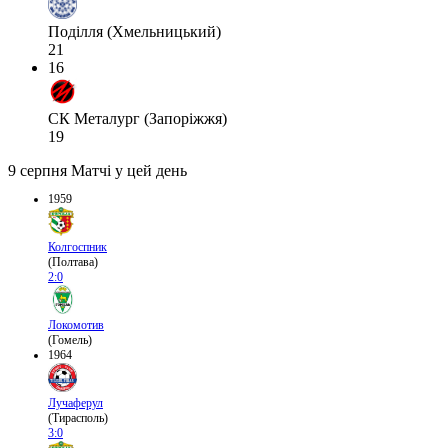
Поділля (Хмельницький)
21
16
СК Металург (Запоріжжя)
19
9 серпня
Матчі у цей день
1959
Колгоспник
(Полтава)
2:0
Локомотив
(Гомель)
1964
Лучаферул
(Тирасполь)
3:0