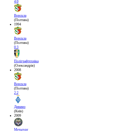
4:0
Ворскла
(Полтава)
1994
Ворскла
(Полтава)
0:3
Поліграфтехніка
(Олександрія)
2008
Ворскла
(Полтава)
2:2
Динамо
(Київ)
2009
Металург