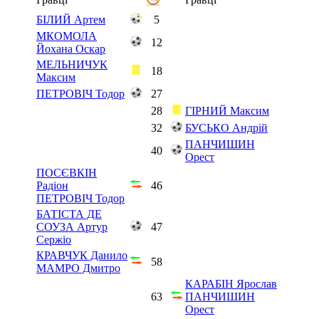
БІЛИЙ Артем
5
МКОМОЛА
12
Йохана Оскар
МЕЛЬНИЧУК
18
Максим
ПЕТРОВІЧ Тодор
27
28
ГІРНИЙ Максим
32
БУСЬКО Андрій
ПАНЧИШИН
40
Орест
ПОСЄВКІН
Радіон
46
ПЕТРОВІЧ Тодор
БАТІСТА ДЕ
СОУЗА Артур
47
Сержіо
КРАВЧУК Данило
58
МАМРО Дмитро
КАРАБІН Ярослав
63
ПАНЧИШИН
Орест