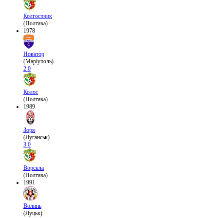
Колгоспник
(Полтава)
1978
Новатор
(Маріуполь)
2:0
Колос
(Полтава)
1989
Зоря
(Луганськ)
3:0
Ворскла
(Полтава)
1991
Волинь
(Луцьк)