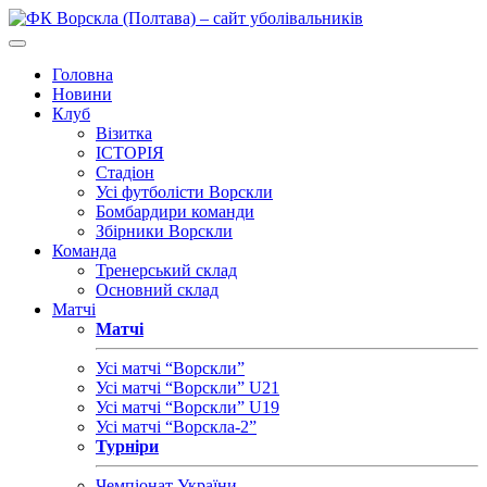
Головна
Новини
Клуб
Візитка
ІСТОРІЯ
Стадіон
Усі футболісти Ворскли
Бомбардири команди
Збірники Ворскли
Команда
Тренерський склад
Основний склад
Матчі
Матчі
Усі матчі “Ворскли”
Усі матчі “Ворскли” U21
Усі матчі “Ворскли” U19
Усі матчі “Ворскла-2”
Турніри
Чемпіонат України