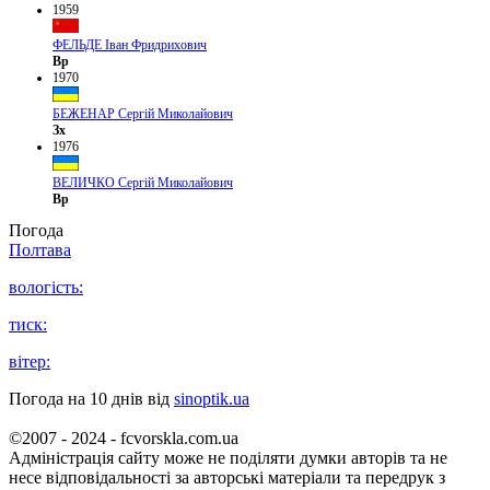
1959
ФЕЛЬДЕ Іван Фридрихович
Вр
1970
БЕЖЕНАР Сергій Миколайович
Зх
1976
ВЕЛИЧКО Сергій Миколайович
Вр
Погода
Полтава
вологість:
тиск:
вітер:
Погода на 10 днів від
sinoptik.ua
©2007 - 2024 - fcvorskla.com.ua
Адміністрація сайту може не поділяти думки авторів та не
несе відповідальності за авторські матеріали та передрук з