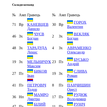
Склади команд
№
Амп
Гравець
№
Амп
Гравець
ГОРОХ
71
Вр
30
Вр
КАНЕВЦЕВ
Валентин
Данило
ЧУЄВ
ВЕКЛЯК
46
Зх
2
Зх
Богдан
Богдан
48
Зх
4
Зх
ТАРАДУДА
АВРАМЕНКО
Денис
Олександр
БУСЬКО
19
Зх
23
Пз
МЕЛЬНИЧУК
Андрій
Максим
БИКОВ
СЛИВА
27
Пз
19
Зх
Іван
Роман
41
Пз
8
Пз
ПЕТРОВІЧ
ПАНЧИШИН
Тодор
Орест
МАМРО
РУДЮК
36
Нп
17
Пз
Дмитро
Володимир
БІЛИЙ
РУНІЧ
47
Пз
11
Пз