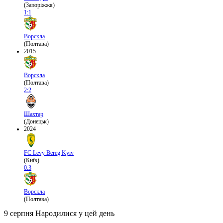
(Запоріжжя)
1:1
Ворскла
(Полтава)
2015
Ворскла
(Полтава)
2:2
Шахтар
(Донецьк)
2024
FC Levy Bereg Kyiv
(Київ)
0:3
Ворскла
(Полтава)
9 серпня
Народилися у цей день