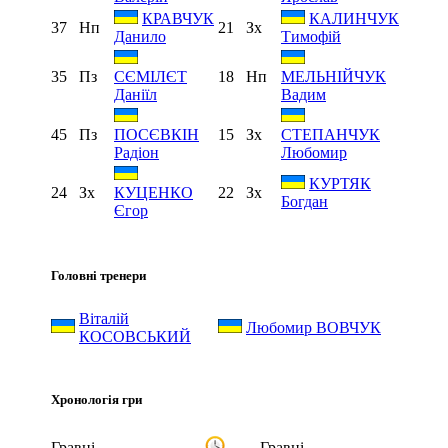
КРАВЧУК
КАЛИНЧУК
37
Нп
21
Зх
Данило
Тимофій
35
Пз
18
Нп
СЄМІЛЄТ
МЕЛЬНІЙЧУК
Даніїл
Вадим
45
Пз
15
Зх
ПОСЄВКІН
СТЕПАНЧУК
Радіон
Любомир
КУРТЯК
24
Зх
22
Зх
КУЦЕНКО
Богдан
Єгор
Головні тренери
Віталій
Любомир ВОВЧУК
КОСОВСЬКИЙ
Хронологія гри
Гравці
Гравці