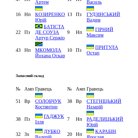
Артем
Василь
16
Нп
13
Пз
КОЗИРЕНКО
ГУДЗІНСЬКИЙ
Юрій
Вадим
БАТІСТА
ГІРНИЙ
22
Пз
9
Нп
ДЕ СОУЗА
Максим
Артур Сержіо
ПРИТУЛА
43
Нп
10
Пз
МКОМОЛА
Остап
Йохана Оскар
Запасний склад
№
Амп
Гравець
№
Амп
Гравець
51
Вр
38
Вр
СОЛОБЧУК
СТЕГНІЦЬКИЙ
Костянтин
Назарій
ГАДЖУК
38
Пз
7
Нп
РАДЕЛИЦЬКИЙ
Ілля
Юрій
ДУБКО
КАРАБІН
32
Зх
20
Нп
Валерій
Ярослав