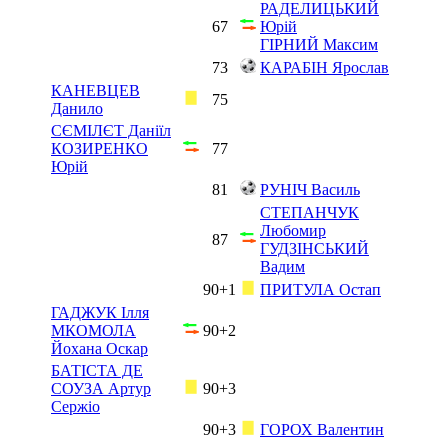
РАДЕЛИЦЬКИЙ
67
Юрій
ГІРНИЙ Максим
73
КАРАБІН Ярослав
КАНЕВЦЕВ
75
Данило
СЄМІЛЄТ Даніїл
КОЗИРЕНКО
77
Юрій
81
РУНІЧ Василь
СТЕПАНЧУК
Любомир
87
ГУДЗІНСЬКИЙ
Вадим
90+1
ПРИТУЛА Остап
ГАДЖУК Ілля
МКОМОЛА
90+2
Йохана Оскар
БАТІСТА ДЕ
СОУЗА Артур
90+3
Сержіо
90+3
ГОРОХ Валентин