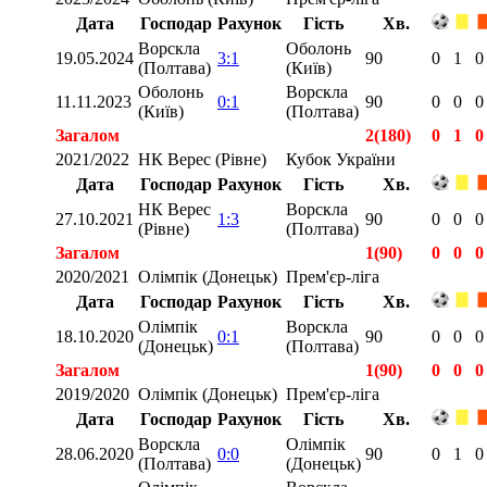
Дата
Господар
Рахунок
Гість
Хв.
Ворскла
Оболонь
19.05.2024
3:1
90
0
1
0
(Полтава)
(Київ)
Оболонь
Ворскла
11.11.2023
0:1
90
0
0
0
(Київ)
(Полтава)
Загалом
2(180)
0
1
0
2021/2022
НК Верес (Рівне)
Кубок України
Дата
Господар
Рахунок
Гість
Хв.
НК Верес
Ворскла
27.10.2021
1:3
90
0
0
0
(Рівне)
(Полтава)
Загалом
1(90)
0
0
0
2020/2021
Олімпік (Донецьк)
Прем'єр-ліга
Дата
Господар
Рахунок
Гість
Хв.
Олімпік
Ворскла
18.10.2020
0:1
90
0
0
0
(Донецьк)
(Полтава)
Загалом
1(90)
0
0
0
2019/2020
Олімпік (Донецьк)
Прем'єр-ліга
Дата
Господар
Рахунок
Гість
Хв.
Ворскла
Олімпік
28.06.2020
0:0
90
0
1
0
(Полтава)
(Донецьк)