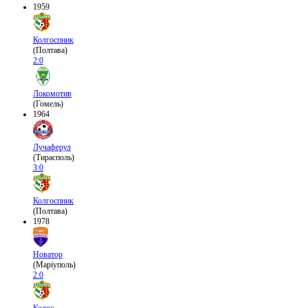
1959
Колгоспник
(Полтава)
2:0
Локомотив
(Гомель)
1964
Лучаферул
(Тирасполь)
3:0
Колгоспник
(Полтава)
1978
Новатор
(Маріуполь)
2:0