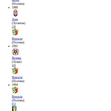
Колос
(Полтава)
1989
Зоря
(Луганськ)
3:0
Ворскла
(Полтава)
1991
Волинь
(Луцьк)
4:0
Ворскла
(Полтава)
1994
Ворскла
(Полтава)
0:3