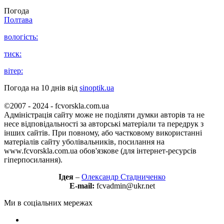
Погода
Полтава
вологість:
тиск:
вітер:
Погода на 10 днів від
sinoptik.ua
©2007 - 2024 - fcvorskla.com.ua
Адміністрація сайту може не поділяти думки авторів та не
несе відповідальності за авторські матеріали та передрук з
інших сайтів. При повному, або частковому використанні
матеріалів сайту уболівальників, посилання на
www.fcvorskla.com.ua обов'язкове (для інтернет-ресурсів
гіперпосилання).
Ідея
–
Олександр Стадниченко
E-mail:
fcvadmin@ukr.net
Ми в соціальних мережах