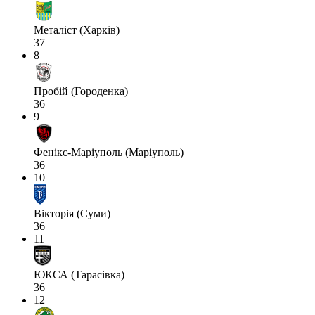
Металіст (Харків)
37
8
Пробій (Городенка)
36
9
Фенікс-Маріуполь (Маріуполь)
36
10
Вікторія (Суми)
36
11
ЮКСА (Тарасівка)
36
12