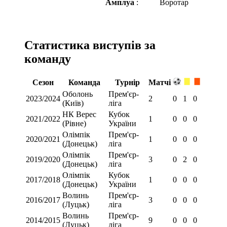
Амплуа
:
Воротар
Статистика виступів за
команду
Сезон
Команда
Турнір
Матчі
Оболонь
Прем'єр-
2023/2024
2
0
1
0
(Київ)
ліга
НК Верес
Кубок
2021/2022
1
0
0
0
(Рівне)
України
Олімпік
Прем'єр-
2020/2021
1
0
0
0
(Донецьк)
ліга
Олімпік
Прем'єр-
2019/2020
3
0
2
0
(Донецьк)
ліга
Олімпік
Кубок
2017/2018
1
0
0
0
(Донецьк)
України
Волинь
Прем'єр-
2016/2017
3
0
0
0
(Луцьк)
ліга
Волинь
Прем'єр-
2014/2015
9
0
0
0
(Луцьк)
ліга