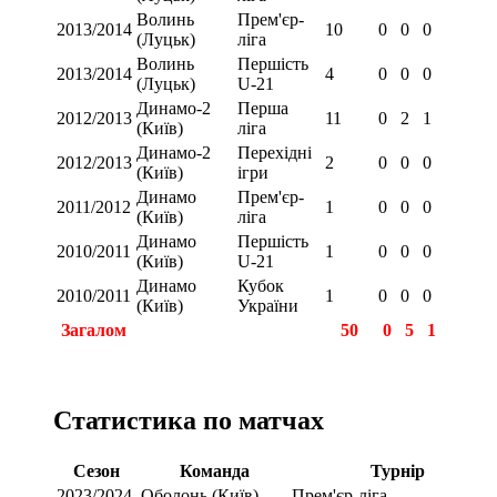
Волинь
Прем'єр-
2013/2014
10
0
0
0
(Луцьк)
ліга
Волинь
Першість
2013/2014
4
0
0
0
(Луцьк)
U-21
Динамо-2
Перша
2012/2013
11
0
2
1
(Київ)
ліга
Динамо-2
Перехідні
2012/2013
2
0
0
0
(Київ)
ігри
Динамо
Прем'єр-
2011/2012
1
0
0
0
(Київ)
ліга
Динамо
Першість
2010/2011
1
0
0
0
(Київ)
U-21
Динамо
Кубок
2010/2011
1
0
0
0
(Київ)
України
Загалом
50
0
5
1
Статистика по матчах
Сезон
Команда
Турнір
2023/2024
Оболонь (Київ)
Прем'єр-ліга