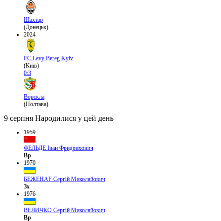
Шахтар
(Донецьк)
2024
FC Levy Bereg Kyiv
(Київ)
0:3
Ворскла
(Полтава)
9 серпня
Народилися у цей день
1959
ФЕЛЬДЕ Іван Фридрихович
Вр
1970
БЕЖЕНАР Сергій Миколайович
Зх
1976
ВЕЛИЧКО Сергій Миколайович
Вр