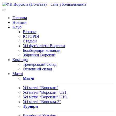
Головна
Новини
Клуб
Візитка
ІСТОРІЯ
Стадіон
Усі футболісти Ворскли
Бомбардири команди
Збірники Ворскли
Команда
Тренерський склад
Основний склад
Матчі
Матчі
Усі матчі “Ворскли”
Усі матчі “Ворскли” U21
Усі матчі “Ворскли” U19
Усі матчі “Ворскла-2”
Турніри
Чемпіонат України