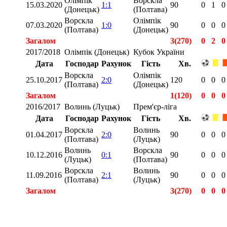
Олімпік
Ворскла
15.03.2020
1:1
90
0
1
0
(Донецьк)
(Полтава)
Ворскла
Олімпік
07.03.2020
1:0
90
0
0
0
(Полтава)
(Донецьк)
Загалом
3(270)
0
2
0
2017/2018
Олімпік (Донецьк)
Кубок України
Дата
Господар
Рахунок
Гість
Хв.
Ворскла
Олімпік
25.10.2017
2:0
120
0
0
0
(Полтава)
(Донецьк)
Загалом
1(120)
0
0
0
2016/2017
Волинь (Луцьк)
Прем'єр-ліга
Дата
Господар
Рахунок
Гість
Хв.
Ворскла
Волинь
01.04.2017
2:0
90
0
0
0
(Полтава)
(Луцьк)
Волинь
Ворскла
10.12.2016
0:1
90
0
0
0
(Луцьк)
(Полтава)
Ворскла
Волинь
11.09.2016
2:1
90
0
0
0
(Полтава)
(Луцьк)
Загалом
3(270)
0
0
0
Загалом
11(1020)
0
3
0