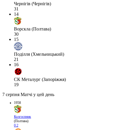
Чернігів (Чернігів)
31
14
Ворскла (Полтава)
30
15
Поділля (Хмельницький)
21
16
СК Металург (Запоріжжя)
19
7 серпня
Матчі у цей день
1958
Колгоспник
(Полтава)
0:2