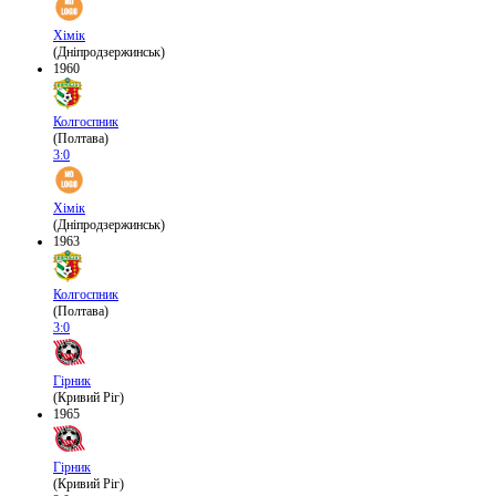
Хімік
(Дніпродзержинськ)
1960
Колгоспник
(Полтава)
3:0
Хімік
(Дніпродзержинськ)
1963
Колгоспник
(Полтава)
3:0
Гірник
(Кривий Ріг)
1965
Гірник
(Кривий Ріг)