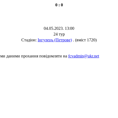
0 : 0
04.05.2023. 13:00
24 тур
Стадіон:
Інгулець (Петрове)
. (вміст 1720)
шими даними прохання повідомляти на
fcvadmin@ukr.net