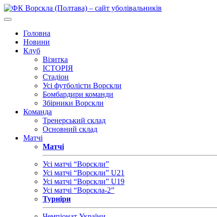
Головна
Новини
Клуб
Візитка
ІСТОРІЯ
Стадіон
Усі футболісти Ворскли
Бомбардири команди
Збірники Ворскли
Команда
Тренерський склад
Основний склад
Матчі
Матчі
Усі матчі “Ворскли”
Усі матчі “Ворскли” U21
Усі матчі “Ворскли” U19
Усі матчі “Ворскла-2”
Турніри
Чемпіонат України