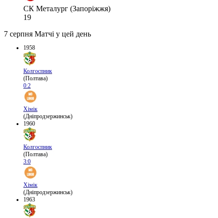
СК Металург (Запоріжжя)
19
7 серпня
Матчі у цей день
1958
Колгоспник
(Полтава)
0:2
Хімік
(Дніпродзержинськ)
1960
Колгоспник
(Полтава)
3:0
Хімік
(Дніпродзержинськ)
1963