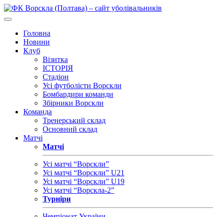
Головна
Новини
Клуб
Візитка
ІСТОРІЯ
Стадіон
Усі футболісти Ворскли
Бомбардири команди
Збірники Ворскли
Команда
Тренерський склад
Основний склад
Матчі
Матчі
Усі матчі “Ворскли”
Усі матчі “Ворскли” U21
Усі матчі “Ворскли” U19
Усі матчі “Ворскла-2”
Турніри
Чемпіонат України