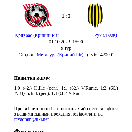
1 : 3
Кривбас (Кривий Ріг)
Рух (Львів)
01.10.2023. 15:00
9 тур
Стадіон:
Металург (Кривий Ріг)
. (вміст 42000)
Примітки матчу:
1:0 (42.) H.Ilic (pen), 1:1 (62.) V.Runic, 1:2 (66.)
Y.Klymchuk (pen), 1:3 (68.) V.Runic
Про всі неточності в протоколах або неспівпадіння
з вашими даними прохання повідомляти на
fcvadmin@ukr.net
Фото гри