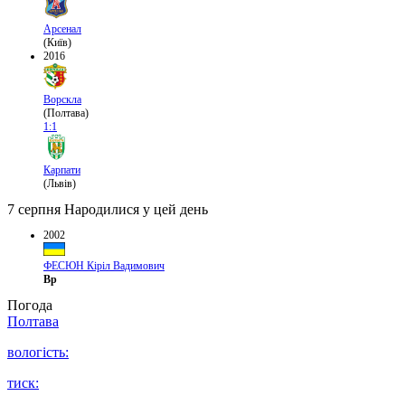
Арсенал
(Київ)
2016
Ворскла
(Полтава)
1:1
Карпати
(Львів)
7 серпня
Народилися у цей день
2002
ФЕСЮН Кіріл Вадимович
Вр
Погода
Полтава
вологість:
тиск: