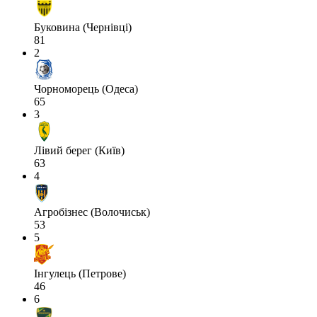
Буковина (Чернівці)
81
2
Чорноморець (Одеса)
65
3
Лівий берег (Київ)
63
4
Агробізнес (Волочиськ)
53
5
Інгулець (Петрове)
46
6