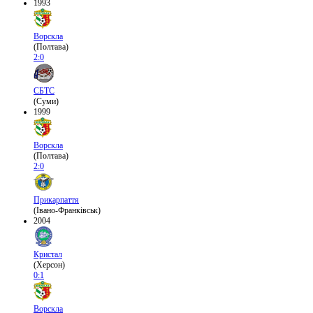
1993
Ворскла
(Полтава)
2:0
СБТС
(Суми)
1999
Ворскла
(Полтава)
2:0
Прикарпаття
(Івано-Франківськ)
2004
Кристал
(Херсон)
0:1
Ворскла