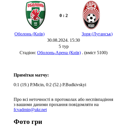
0 : 2
Оболонь (Київ)
Зоря (Луганськ)
30.08.2024. 15:30
5 тур
Стадіон:
Оболонь-Арена (Київ)
. (вміст 5100)
Примітки матчу:
0:1 (19.) P.Micin, 0:2 (52.) P.Budkivskyi
Про всі неточності в протоколах або неспівпадіння
з вашими даними прохання повідомляти на
fcvadmin@ukr.net
Фото гри