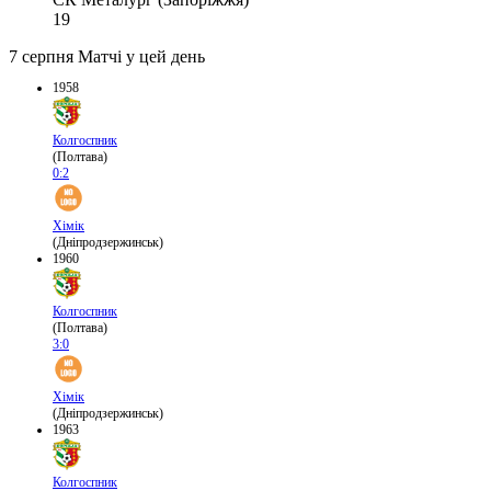
19
7 серпня
Матчі у цей день
1958
Колгоспник
(Полтава)
0:2
Хімік
(Дніпродзержинськ)
1960
Колгоспник
(Полтава)
3:0
Хімік
(Дніпродзержинськ)
1963
Колгоспник