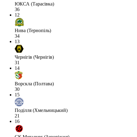
ЮКСА (Тарасівка)
36
12
Нива (Тернопіль)
34
13
Чернігів (Чернігів)
31
14
Ворскла (Полтава)
30
15
Поділля (Хмельницький)
21
16
СК Металург (Запоріжжя)