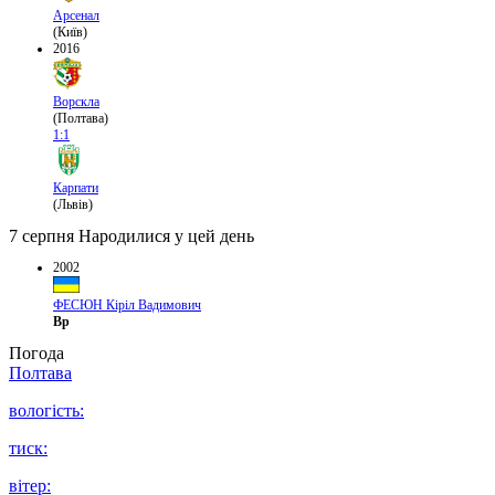
Арсенал
(Київ)
2016
Ворскла
(Полтава)
1:1
Карпати
(Львів)
7 серпня
Народилися у цей день
2002
ФЕСЮН Кіріл Вадимович
Вр
Погода
Полтава
вологість:
тиск:
вітер: