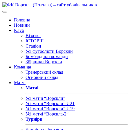
Головна
Новини
Клуб
Візитка
ІСТОРІЯ
Стадіон
Усі футболісти Ворскли
Бомбардири команди
Збірники Ворскли
Команда
Тренерський склад
Основний склад
Матчі
Матчі
Усі матчі “Ворскли”
Усі матчі “Ворскли” U21
Усі матчі “Ворскли” U19
Усі матчі “Ворскла-2”
Турніри
Чемпіонат України