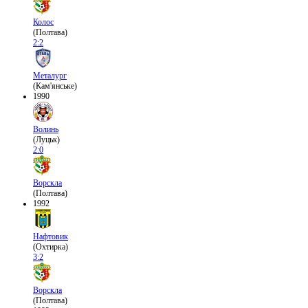
Колос
(Полтава)
2:2
Металург
(Кам'янське)
1990
Волинь
(Луцьк)
2:0
Ворскла
(Полтава)
1992
Нафтовик
(Охтирка)
3:2
Ворскла
(Полтава)