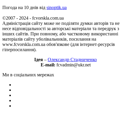
Погода на 10 днів від
sinoptik.ua
©2007 - 2024 - fcvorskla.com.ua
Адміністрація сайту може не поділяти думки авторів та не
несе відповідальності за авторські матеріали та передрук з
інших сайтів. При повному, або частковому використанні
матеріалів сайту уболівальників, посилання на
www.fcvorskla.com.ua обов'язкове (для інтернет-ресурсів
гіперпосилання).
Ідея
–
Олександр Стадниченко
E-mail:
fcvadmin@ukr.net
Ми в соціальних мережах