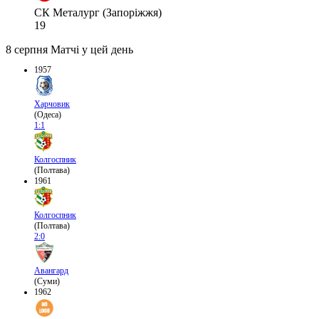
СК Металург (Запоріжжя)
19
8 серпня
Матчі у цей день
1957
Харчовик
(Одеса)
1:1
Колгоспник
(Полтава)
1961
Колгоспник
(Полтава)
2:0
Авангард
(Суми)
1962