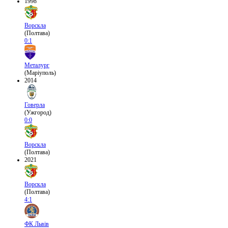
1998
Ворскла
(Полтава)
0:1
Металург
(Маріуполь)
2014
Говерла
(Ужгород)
0:0
Ворскла
(Полтава)
2021
Ворскла
(Полтава)
4:1
ФК Львів