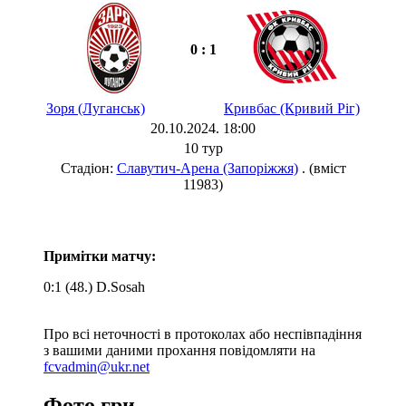
0 : 1
Зоря (Луганськ)
Кривбас (Кривий Ріг)
20.10.2024. 18:00
10 тур
Стадіон:
Славутич-Арена (Запоріжжя)
. (вміст
11983)
Примітки матчу:
0:1 (48.) D.Sosah
Про всі неточності в протоколах або неспівпадіння
з вашими даними прохання повідомляти на
fcvadmin@ukr.net
Фото гри