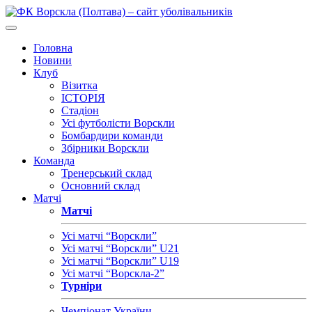
Головна
Новини
Клуб
Візитка
ІСТОРІЯ
Стадіон
Усі футболісти Ворскли
Бомбардири команди
Збірники Ворскли
Команда
Тренерський склад
Основний склад
Матчі
Матчі
Усі матчі “Ворскли”
Усі матчі “Ворскли” U21
Усі матчі “Ворскли” U19
Усі матчі “Ворскла-2”
Турніри
Чемпіонат України