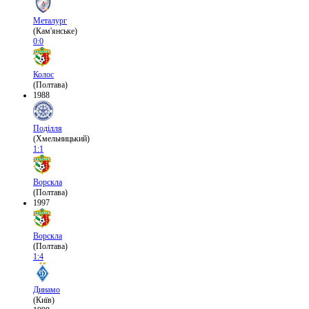
Металург
(Кам'янське)
0:0
Колос
(Полтава)
1988
Поділля
(Хмельницький)
1:1
Ворскла
(Полтава)
1997
Ворскла
(Полтава)
1:4
Динамо
(Київ)