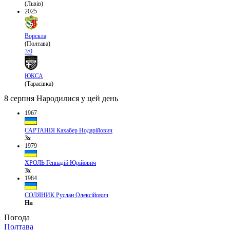
(Львів)
2025
Ворскла
(Полтава)
3:0
ЮКСА
(Тарасівка)
8 серпня
Народилися у цей день
1967
САРТАНІЯ Кахабер Нодарійович
Зх
1979
ХРОЛЬ Геннадій Юрійович
Зх
1984
СОЛЯНИК Руслан Олексійович
Нп
Погода
Полтава