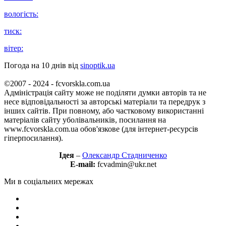
вологість:
тиск:
вітер:
Погода на 10 днів від
sinoptik.ua
©2007 - 2024 - fcvorskla.com.ua
Адміністрація сайту може не поділяти думки авторів та не
несе відповідальності за авторські матеріали та передрук з
інших сайтів. При повному, або частковому використанні
матеріалів сайту уболівальників, посилання на
www.fcvorskla.com.ua обов'язкове (для інтернет-ресурсів
гіперпосилання).
Ідея
–
Олександр Стадниченко
E-mail:
fcvadmin@ukr.net
Ми в соціальних мережах