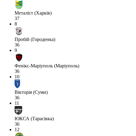
Металіст (Харків)
37
8
Пробій (Городенка)
36
9
Фенікс-Маріуполь (Маріуполь)
36
10
Вікторія (Суми)
36
11
ЮКСА (Тарасівка)
36
12