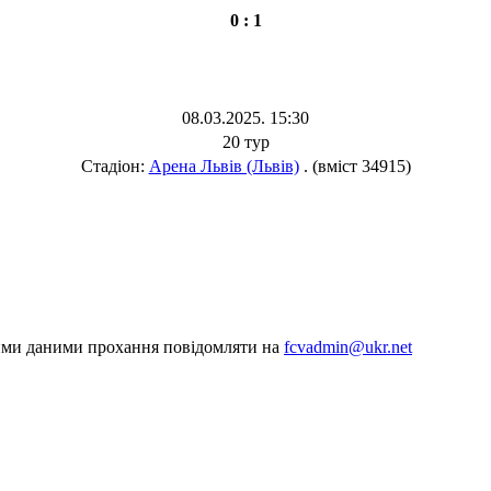
0 : 1
08.03.2025. 15:30
20 тур
Стадіон:
Арена Львів (Львів)
. (вміст 34915)
шими даними прохання повідомляти на
fcvadmin@ukr.net