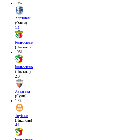
1957
Харчовик
(Одеса)
1:1
Колгоспник
(Полтава)
1961
Колгоспник
(Полтава)
2:0
Авангард
(Суми)
1962
Трубник
(Нікополь)
4:1