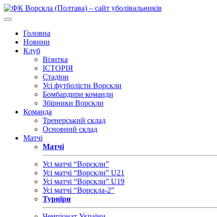
Головна
Новини
Клуб
Візитка
ІСТОРІЯ
Стадіон
Усі футболісти Ворскли
Бомбардири команди
Збірники Ворскли
Команда
Тренерський склад
Основний склад
Матчі
Матчі
Усі матчі “Ворскли”
Усі матчі “Ворскли” U21
Усі матчі “Ворскли” U19
Усі матчі “Ворскла-2”
Турніри
Чемпіонат України