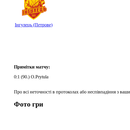
Інгулець (Петрове)
Примітки матчу:
0:1 (90.) O.Prytula
Про всі неточності в протоколах або неспівпадіння з ва
Фото гри