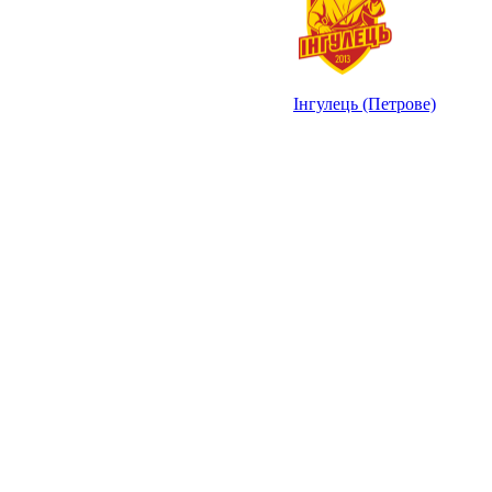
Інгулець (Петрове)