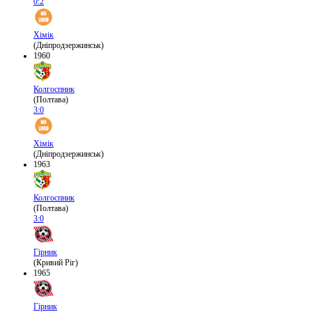
0:2
Хімік
(Дніпродзержинськ)
1960
Колгоспник
(Полтава)
3:0
Хімік
(Дніпродзержинськ)
1963
Колгоспник
(Полтава)
3:0
Гірник
(Кривий Ріг)
1965
Гірник