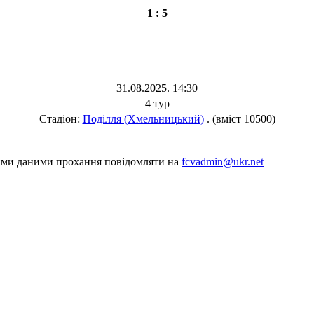
1 : 5
31.08.2025. 14:30
4 тур
Стадіон:
Поділля (Хмельницький)
. (вміст 10500)
шими даними прохання повідомляти на
fcvadmin@ukr.net