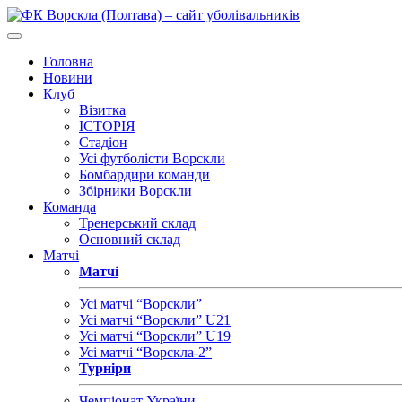
Головна
Новини
Клуб
Візитка
ІСТОРІЯ
Стадіон
Усі футболісти Ворскли
Бомбардири команди
Збірники Ворскли
Команда
Тренерський склад
Основний склад
Матчі
Матчі
Усі матчі “Ворскли”
Усі матчі “Ворскли” U21
Усі матчі “Ворскли” U19
Усі матчі “Ворскла-2”
Турніри
Чемпіонат України