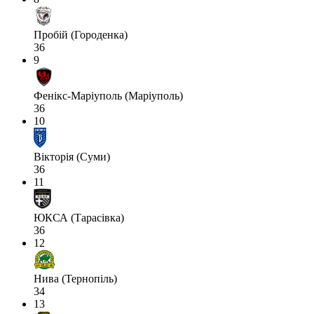
Пробій (Городенка)
36
9
Фенікс-Маріуполь (Маріуполь)
36
10
Вікторія (Суми)
36
11
ЮКСА (Тарасівка)
36
12
Нива (Тернопіль)
34
13