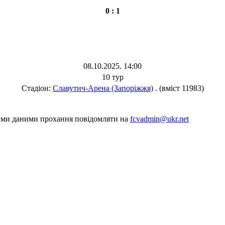
0 : 1
08.10.2025. 14:00
10 тур
Стадіон:
Славутич-Арена (Запоріжжя)
. (вміст 11983)
шими даними прохання повідомляти на
fcvadmin@ukr.net