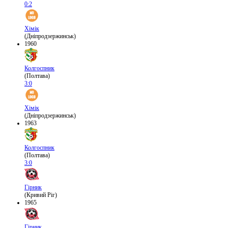
0:2
Хімік
(Дніпродзержинськ)
1960
Колгоспник
(Полтава)
3:0
Хімік
(Дніпродзержинськ)
1963
Колгоспник
(Полтава)
3:0
Гірник
(Кривий Ріг)
1965
Гірник