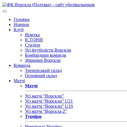
Головна
Новини
Клуб
Візитка
ІСТОРІЯ
Стадіон
Усі футболісти Ворскли
Бомбардири команди
Збірники Ворскли
Команда
Тренерський склад
Основний склад
Матчі
Матчі
Усі матчі “Ворскли”
Усі матчі “Ворскли” U21
Усі матчі “Ворскли” U19
Усі матчі “Ворскла-2”
Турніри
Чемпіонат України