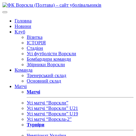
Головна
Новини
Клуб
Візитка
ІСТОРІЯ
Стадіон
Усі футболісти Ворскли
Бомбардири команди
Збірники Ворскли
Команда
Тренерський склад
Основний склад
Матчі
Матчі
Усі матчі “Ворскли”
Усі матчі “Ворскли” U21
Усі матчі “Ворскли” U19
Усі матчі “Ворскла-2”
Турніри
Чемпіонат України