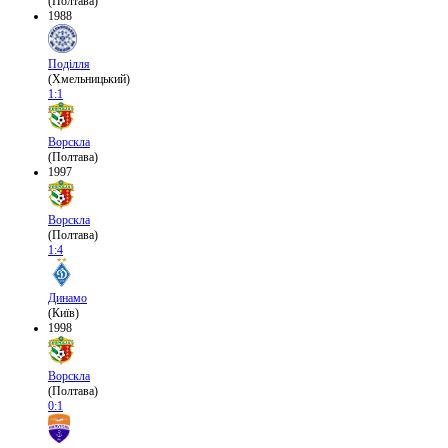
(Полтава)
1988
Поділля
(Хмельницький)
1:1
Ворскла
(Полтава)
1997
Ворскла
(Полтава)
1:4
Динамо
(Київ)
1998
Ворскла
(Полтава)
0:1