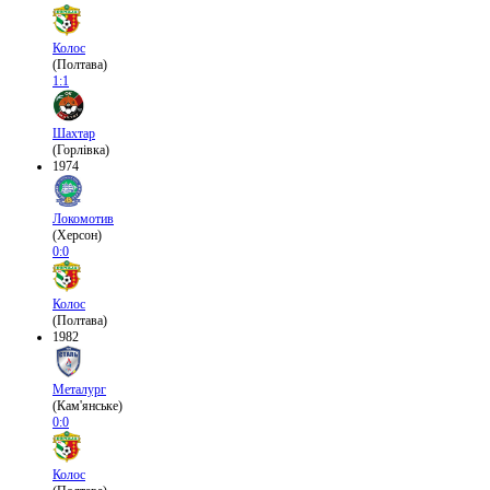
Колос
(Полтава)
1:1
Шахтар
(Горлівка)
1974
Локомотив
(Херсон)
0:0
Колос
(Полтава)
1982
Металург
(Кам'янське)
0:0
Колос