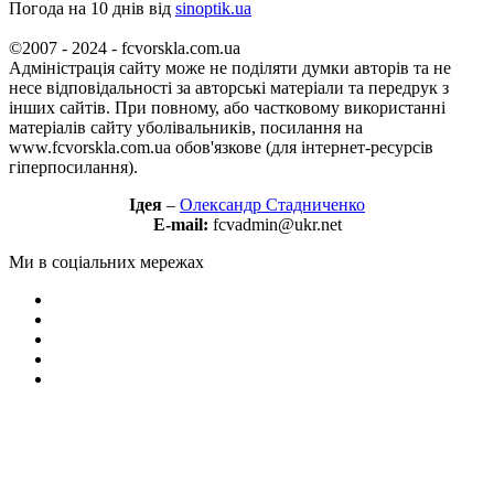
Погода на 10 днів від
sinoptik.ua
©2007 - 2024 - fcvorskla.com.ua
Адміністрація сайту може не поділяти думки авторів та не
несе відповідальності за авторські матеріали та передрук з
інших сайтів. При повному, або частковому використанні
матеріалів сайту уболівальників, посилання на
www.fcvorskla.com.ua обов'язкове (для інтернет-ресурсів
гіперпосилання).
Ідея
–
Олександр Стадниченко
E-mail:
fcvadmin@ukr.net
Ми в соціальних мережах