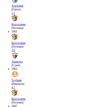
Харчовик
(Одеса)
1:1
Колгоспник
(Полтава)
1961
Колгоспник
(Полтава)
2:0
Авангард
(Суми)
1962
Трубник
(Нікополь)
4:1
Колгоспник
(Полтава)
1967