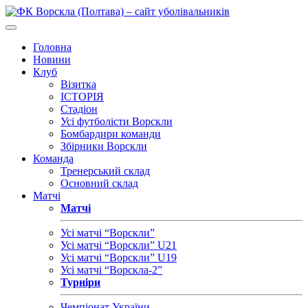
Головна
Новини
Клуб
Візитка
ІСТОРІЯ
Стадіон
Усі футболісти Ворскли
Бомбардири команди
Збірники Ворскли
Команда
Тренерський склад
Основний склад
Матчі
Матчі
Усі матчі “Ворскли”
Усі матчі “Ворскли” U21
Усі матчі “Ворскли” U19
Усі матчі “Ворскла-2”
Турніри
Чемпіонат України