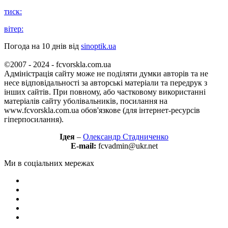
тиск:
вітер:
Погода на 10 днів від
sinoptik.ua
©2007 - 2024 - fcvorskla.com.ua
Адміністрація сайту може не поділяти думки авторів та не
несе відповідальності за авторські матеріали та передрук з
інших сайтів. При повному, або частковому використанні
матеріалів сайту уболівальників, посилання на
www.fcvorskla.com.ua обов'язкове (для інтернет-ресурсів
гіперпосилання).
Ідея
–
Олександр Стадниченко
E-mail:
fcvadmin@ukr.net
Ми в соціальних мережах