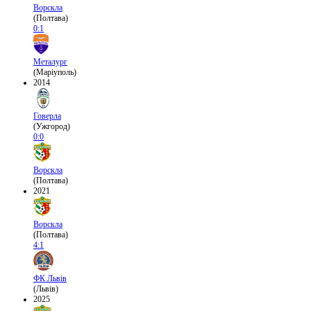
Ворскла
(Полтава)
0:1
Металург
(Маріуполь)
2014
Говерла
(Ужгород)
0:0
Ворскла
(Полтава)
2021
Ворскла
(Полтава)
4:1
ФК Львів
(Львів)
2025