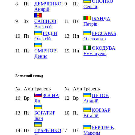
ОНОПКО
8
Пз
9
Пз
ДЕМЧЕНКО
Сергій
Андрій
ІБАНДА
9
Зх
11
Пз
САВІНОВ
Патрік
Алєксєй
ГОДІН
БЕССАРАБ
10
Пз
13
Нп
Олексій
Олександр
ОКОДУВА
11
Пз
19
Нп
СМІРНОВ
Еммануель
Денис
Запасний склад
№
Амп
Гравець
№
Амп
Гравець
ЗОЛНА
ПЯТОВ
16
Вр
12
Вр
Ян
Андрій
КОБЗАР
13
Пз
10
Пз
БОГАТИР
Віталій
Іван
БЕРЛІЗЄВ
14
Пз
7
Пз
ГУБРІЄНКО
Максим