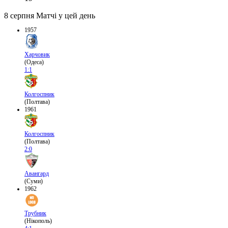
8 серпня
Матчі у цей день
1957
Харчовик
(Одеса)
1:1
Колгоспник
(Полтава)
1961
Колгоспник
(Полтава)
2:0
Авангард
(Суми)
1962
Трубник
(Нікополь)