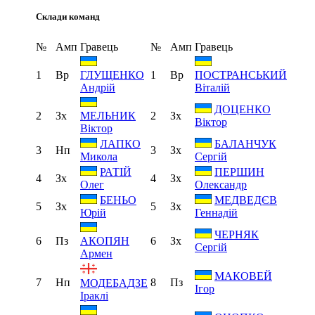
Склади команд
№
Амп
Гравець
№
Амп
Гравець
1
Вр
1
Вр
ГЛУЩЕНКО
ПОСТРАНСЬКИЙ
Андрій
Віталій
ДОЦЕНКО
2
Зх
2
Зх
МЕЛЬНИК
Віктор
Віктор
ЛАПКО
БАЛАНЧУК
3
Нп
3
Зх
Микола
Сергій
РАТІЙ
ПЕРШИН
4
Зх
4
Зх
Олег
Олександр
БЕНЬО
МЕДВЕДЄВ
5
Зх
5
Зх
Юрій
Геннадій
ЧЕРНЯК
6
Пз
6
Зх
АКОПЯН
Сергій
Армен
МАКОВЕЙ
7
Нп
8
Пз
МОДЕБАДЗЕ
Ігор
Іраклі