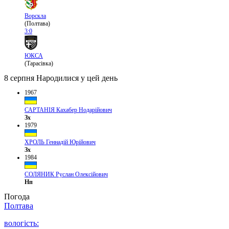
Ворскла
(Полтава)
3:0
ЮКСА
(Тарасівка)
8 серпня
Народилися у цей день
1967
САРТАНІЯ Кахабер Нодарійович
Зх
1979
ХРОЛЬ Геннадій Юрійович
Зх
1984
СОЛЯНИК Руслан Олексійович
Нп
Погода
Полтава
вологість: