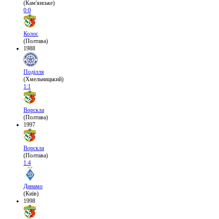
(Кам'янське)
0:0
Колос
(Полтава)
1988
Поділля
(Хмельницький)
1:1
Ворскла
(Полтава)
1997
Ворскла
(Полтава)
1:4
Динамо
(Київ)
1998