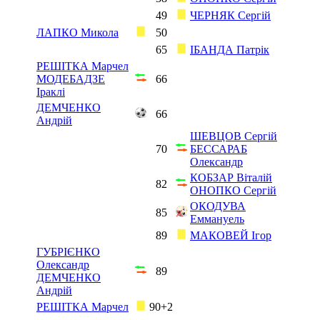
49
ЧЕРНЯК Сергій
ЛАПКО Микола
50
65
ІБАНДА Патрік
РЕШІТКА Марчел
МОДЕБАДЗЕ
66
Іраклі
ДЕМЧЕНКО
66
Андрій
ШЕВЦОВ Сергій
70
БЕССАРАБ
Олександр
КОБЗАР Віталій
82
ОНОПКО Сергій
ОКОДУВА
85
Еммануель
89
МАКОВЕЙ Ігор
ГУБРІЄНКО
Олександр
89
ДЕМЧЕНКО
Андрій
РЕШІТКА Марчел
90+2