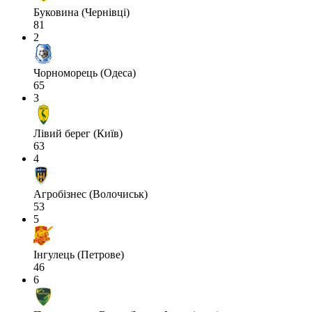
Буковина (Чернівці)
81
2
Чорноморець (Одеса)
65
3
Лівий берег (Київ)
63
4
Агробізнес (Волочиськ)
53
5
Інгулець (Петрове)
46
6