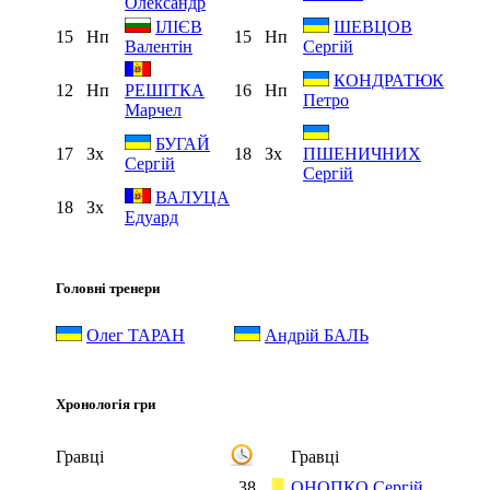
Олександр
ІЛІЄВ
ШЕВЦОВ
15
Нп
15
Нп
Валентін
Сергій
КОНДРАТЮК
12
Нп
16
Нп
РЕШІТКА
Петро
Марчел
БУГАЙ
17
Зх
18
Зх
ПШЕНИЧНИХ
Сергій
Сергій
ВАЛУЦА
18
Зх
Едуард
Головні тренери
Олег ТАРАН
Андрій БАЛЬ
Хронологія гри
Гравці
Гравці
38
ОНОПКО Сергій