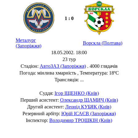
1 : 0
Металург
Ворскла (Полтава)
(Запоріжжя)
18.05.2002. 18:00
23 тур
Стадіон:
АвтоЗАЗ (Запоріжжя)
. 4000 глядачів
Погода: мінлива хмарність , Температура: 18ºC
Трансляція: ...
Суддя:
Ігор ІЩЕНКО (Київ)
Перший асистент:
Олександр ШАМИЧ (Київ)
Другий асистент:
Леонід КУБЯК (Київ)
Резервний арбітр:
Юрій ІСАЄВ (Запоріжжя)
Інспектор:
Володимир ТРОШКІН (Київ)