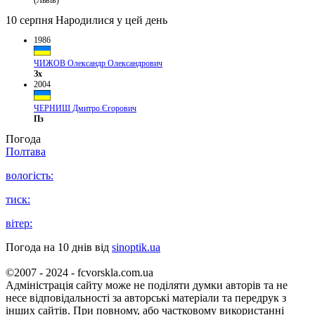
(Львів)
10 серпня
Народилися у цей день
1986
ЧИЖОВ Олександр Олександрович
Зх
2004
ЧЕРНИШ Дмитро Єгорович
Пз
Погода
Полтава
вологість:
тиск:
вітер:
Погода на 10 днів від
sinoptik.ua
©2007 - 2024 - fcvorskla.com.ua
Адміністрація сайту може не поділяти думки авторів та не
несе відповідальності за авторські матеріали та передрук з
інших сайтів. При повному, або частковому використанні