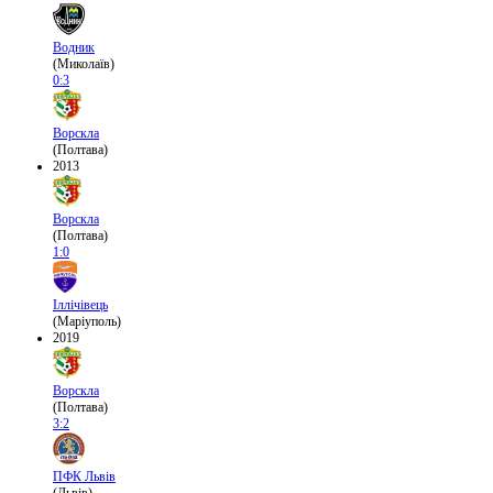
Водник
(Миколаїв)
0:3
Ворскла
(Полтава)
2013
Ворскла
(Полтава)
1:0
Іллічівець
(Маріуполь)
2019
Ворскла
(Полтава)
3:2
ПФК Львів