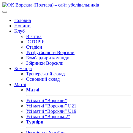
Головна
Новини
Клуб
Візитка
ІСТОРІЯ
Стадіон
Усі футболісти Ворскли
Бомбардири команди
Збірники Ворскли
Команда
Тренерський склад
Основний склад
Матчі
Матчі
Усі матчі “Ворскли”
Усі матчі “Ворскли” U21
Усі матчі “Ворскли” U19
Усі матчі “Ворскла-2”
Турніри
Чемпіонат України