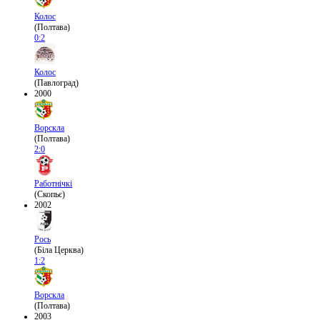
Колос
(Полтава)
0:2
Колос
(Павлоград)
2000
Ворскла
(Полтава)
2:0
Работнічкі
(Скопьє)
2002
Рось
(Біла Церква)
1:2
Ворскла
(Полтава)
2003