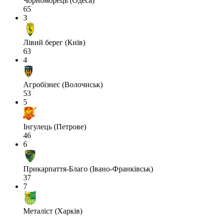
Чорноморець (Одеса)
65
3
Лівий берег (Київ)
63
4
Агробізнес (Волочиськ)
53
5
Інгулець (Петрове)
46
6
Прикарпаття-Благо (Івано-Франківськ)
37
7
Металіст (Харків)