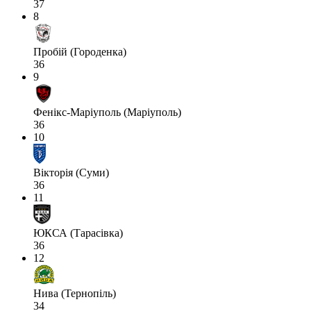
37
8
Пробій (Городенка)
36
9
Фенікс-Маріуполь (Маріуполь)
36
10
Вікторія (Суми)
36
11
ЮКСА (Тарасівка)
36
12
Нива (Тернопіль)
34