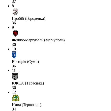
37
8
Пробій (Городенка)
36
9
Фенікс-Маріуполь (Маріуполь)
36
10
Вікторія (Суми)
36
11
ЮКСА (Тарасівка)
36
12
Нива (Тернопіль)
34