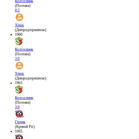
Колгоспник
(Полтава)
0:2
Хімік
(Дніпродзержинськ)
1960
Колгоспник
(Полтава)
3:0
Хімік
(Дніпродзержинськ)
1963
Колгоспник
(Полтава)
3:0
Гірник
(Кривий Ріг)
1965