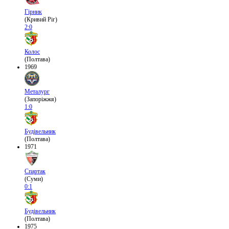
Гірник
(Кривий Ріг)
2:0
Колос
(Полтава)
1969
Металург
(Запоріжжя)
1:0
Будівельник
(Полтава)
1971
Спартак
(Суми)
0:1
Будівельник
(Полтава)
1975