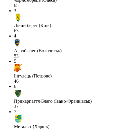
Чорноморець (Одеса)
65
3
Лівий берег (Київ)
63
4
Агробізнес (Волочиськ)
53
5
Інгулець (Петрове)
46
6
Прикарпаття-Благо (Івано-Франківськ)
37
7
Металіст (Харків)