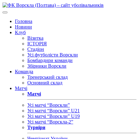
Головна
Новини
Клуб
Візитка
ІСТОРІЯ
Стадіон
Усі футболісти Ворскли
Бомбардири команди
Збірники Ворскли
Команда
Тренерський склад
Основний склад
Матчі
Матчі
Усі матчі “Ворскли”
Усі матчі “Ворскли” U21
Усі матчі “Ворскли” U19
Усі матчі “Ворскла-2”
Турніри
Чемпіонат України