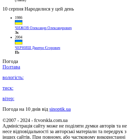
(Львів)
10 серпня
Народилися у цей день
1986
ЧИЖОВ Олександр Олександрович
Зх
2004
ЧЕРНИШ Дмитро Єгорович
Пз
Погода
Полтава
вологість:
тиск:
вітер:
Погода на 10 днів від
sinoptik.ua
©2007 - 2024 - fcvorskla.com.ua
Адміністрація сайту може не поділяти думки авторів та не
несе відповідальності за авторські матеріали та передрук з
інших сайтів. При повному, або частковому використанні