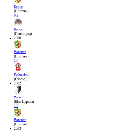
Колос
(Полтава)
0:2
Колос
(Павлоград)
2000
Ворскла
(Полтава)
2:0
Работнічкі
(Скопьє)
2002
Рось
(Біла Церква)
1:2
Ворскла
(Полтава)
2003