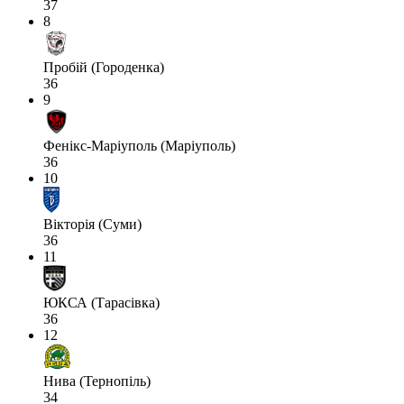
37
8
Пробій (Городенка)
36
9
Фенікс-Маріуполь (Маріуполь)
36
10
Вікторія (Суми)
36
11
ЮКСА (Тарасівка)
36
12
Нива (Тернопіль)
34