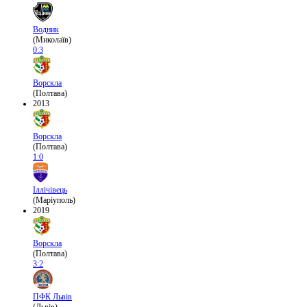
Водник
(Миколаїв)
0:3
Ворскла
(Полтава)
2013
Ворскла
(Полтава)
1:0
Іллічівець
(Маріуполь)
2019
Ворскла
(Полтава)
3:2
ПФК Львів