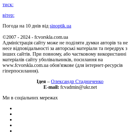
тиск:
вітер:
Погода на 10 днів від
sinoptik.ua
©2007 - 2024 - fcvorskla.com.ua
Адміністрація сайту може не поділяти думки авторів та не
несе відповідальності за авторські матеріали та передрук з
інших сайтів. При повному, або частковому використанні
матеріалів сайту уболівальників, посилання на
www.fcvorskla.com.ua обов'язкове (для інтернет-ресурсів
гіперпосилання).
Ідея
–
Олександр Стадниченко
E-mail:
fcvadmin@ukr.net
Ми в соціальних мережах