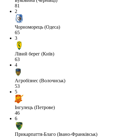
Буковина (Чернівці)
81
2
Чорноморець (Одеса)
65
3
Лівий берег (Київ)
63
4
Агробізнес (Волочиськ)
53
5
Інгулець (Петрове)
46
6
Прикарпаття-Благо (Івано-Франківськ)