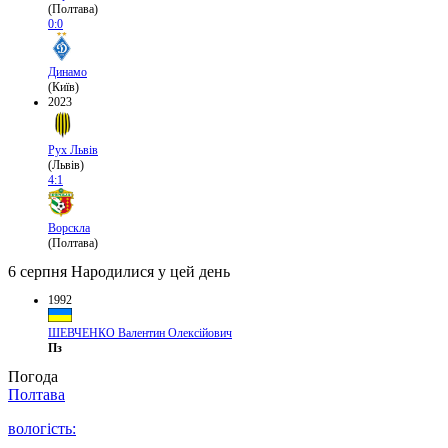
(Полтава)
0:0
Динамо
(Київ)
2023
Рух Львів
(Львів)
4:1
Ворскла
(Полтава)
6 серпня
Народилися у цей день
1992
ШЕВЧЕНКО Валентин Олексійович
Пз
Погода
Полтава
вологість: