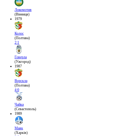
Локомотив
(Вінниця)
1979
Колос
(Полтава)
2:1
Говерла
(Ужгород)
1987
Ворскла
(Полтава)
4:0
Чайка
(Севастополь)
1989
Маяк
(Харків)