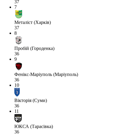
37
7
Металіст (Харків)
37
8
Пробій (Городенка)
36
9
Фенікс-Маріуполь (Маріуполь)
36
10
Вікторія (Суми)
36
11
ЮКСА (Тарасівка)
36