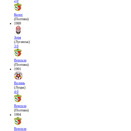
2:0
Колос
(Полтава)
1989
Зоря
(Луганськ)
3:0
Ворскла
(Полтава)
1991
Волинь
(Луцьк)
4:0
Ворскла
(Полтава)
1994
Ворскла