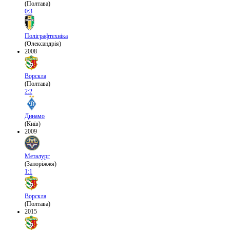
(Полтава)
0:3
Поліграфтехніка
(Олександрія)
2008
Ворскла
(Полтава)
2:2
Динамо
(Київ)
2009
Металург
(Запоріжжя)
1:1
Ворскла
(Полтава)
2015