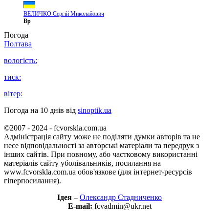
ВЕЛИЧКО Сергій Миколайович
Вр
Погода
Полтава
вологість:
тиск:
вітер:
Погода на 10 днів від
sinoptik.ua
©2007 - 2024 - fcvorskla.com.ua
Адміністрація сайту може не поділяти думки авторів та не
несе відповідальності за авторські матеріали та передрук з
інших сайтів. При повному, або частковому використанні
матеріалів сайту уболівальників, посилання на
www.fcvorskla.com.ua обов'язкове (для інтернет-ресурсів
гіперпосилання).
Ідея
–
Олександр Стадниченко
E-mail:
fcvadmin@ukr.net