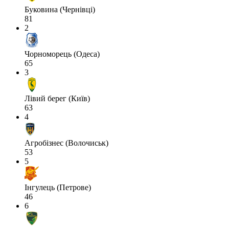
Буковина (Чернівці)
81
2
Чорноморець (Одеса)
65
3
Лівий берег (Київ)
63
4
Агробізнес (Волочиськ)
53
5
Інгулець (Петрове)
46
6