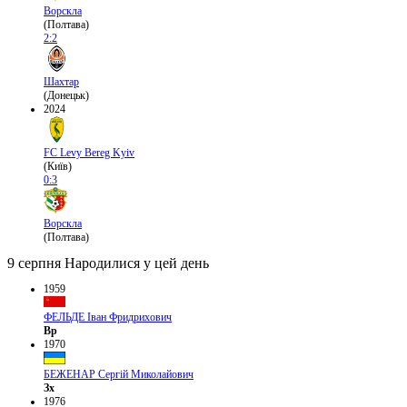
Ворскла
(Полтава)
2:2
Шахтар
(Донецьк)
2024
FC Levy Bereg Kyiv
(Київ)
0:3
Ворскла
(Полтава)
9 серпня
Народилися у цей день
1959
ФЕЛЬДЕ Іван Фридрихович
Вр
1970
БЕЖЕНАР Сергій Миколайович
Зх
1976