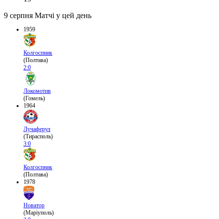
9 серпня
Матчі у цей день
1959
Колгоспник
(Полтава)
2:0
Локомотив
(Гомель)
1964
Лучаферул
(Тирасполь)
3:0
Колгоспник
(Полтава)
1978
Новатор
(Маріуполь)