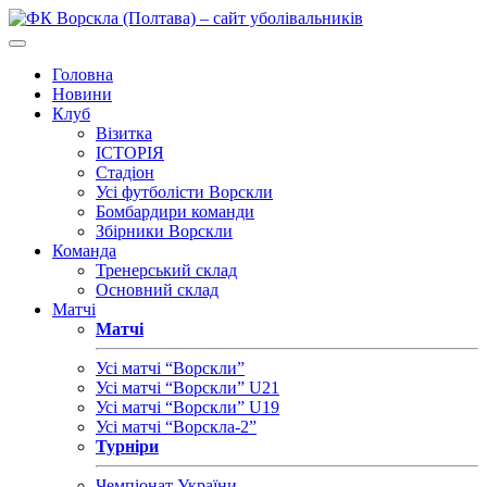
Головна
Новини
Клуб
Візитка
ІСТОРІЯ
Стадіон
Усі футболісти Ворскли
Бомбардири команди
Збірники Ворскли
Команда
Тренерський склад
Основний склад
Матчі
Матчі
Усі матчі “Ворскли”
Усі матчі “Ворскли” U21
Усі матчі “Ворскли” U19
Усі матчі “Ворскла-2”
Турніри
Чемпіонат України