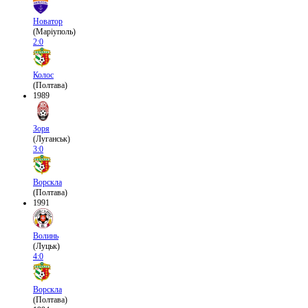
Новатор
(Маріуполь)
2:0
Колос
(Полтава)
1989
Зоря
(Луганськ)
3:0
Ворскла
(Полтава)
1991
Волинь
(Луцьк)
4:0
Ворскла
(Полтава)