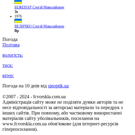
БЕЖЕНАР Сергій Миколайович
Зх
1976
ВЕЛИЧКО Сергій Миколайович
Вр
Погода
Полтава
вологість:
тиск:
вітер:
Погода на 10 днів від
sinoptik.ua
©2007 - 2024 - fcvorskla.com.ua
Адміністрація сайту може не поділяти думки авторів та не
несе відповідальності за авторські матеріали та передрук з
інших сайтів. При повному, або частковому використанні
матеріалів сайту уболівальників, посилання на
www.fcvorskla.com.ua обов'язкове (для інтернет-ресурсів
гіперпосилання).