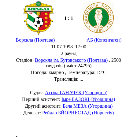
1 : 1
Ворскла (Полтава)
АБ (Копенгаґен)
11.07.1998. 17:00
2 раунд
Стадіон:
Ворскла ім. Бутовського (Полтава)
. 2500
глядачів (вміст 24795)
Погода: хмарно , Температура: 15ºC
Трансляція: ...
Суддя:
Аттіла ГАНАЧЕК (Угорщина)
Перший асистент:
Імре БАЗОКІ (Угорщина)
Другий асистент:
Бела МЕЗА (Угорщина)
Делегат:
Рейдар БЙОРНЕСТАД (Норвегія)