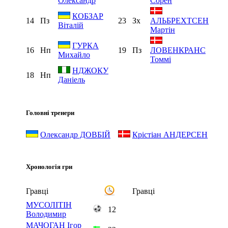
Олександр
Сорен
КОБЗАР
14
Пз
23
Зх
АЛЬБРЕХТСЕН
Віталій
Мартін
ГУРКА
16
Нп
19
Пз
ЛОВЕНКРАНС
Михайло
Томмі
НДЖОКУ
18
Нп
Даніель
Головні тренери
Олександр ДОВБІЙ
Крістіан АНДЕРСЕН
Хронологія гри
Гравці
Гравці
МУСОЛІТІН
12
Володимир
МАЧОГАН Ігор