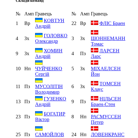
Склади команд
№
Амп
Гравець
№
Амп
Гравець
КОВТУН
1
Вр
22
Вр
ФЛІС Браен
Андрій
ГОЛОВКО
4
Зх
3
Зх
ШОННЕМАНН
Олександр
Томас
ХОМИН
ЛАРСЕН
9
Зх
4
Пз
Андрій
Ларс
10
Нп
5
Зх
ЧУЙЧЕНКО
МІХАЕЛСЕН
Сергій
Йон
ТОМСЕН
11
Пз
6
Зх
МУСОЛІТІН
Клаус
Володимир
ГУЗЕНКО
НІЛЬСЕН
13
Пз
9
Пз
Андрій
Браен-Стен
БОГАТИР
23
Пз
8
Нп
РАСМУССЕН
Віктор
Петер
25
Пз
24
Нп
САМОЙЛОВ
ЛОВЕНКРАНС