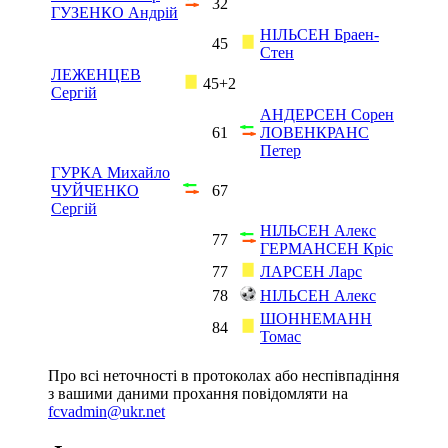
32
ГУЗЕНКО Андрій
НІЛЬСЕН Браен-
45
Стен
ЛЕЖЕНЦЕВ
45+2
Сергій
АНДЕРСЕН Сорен
61
ЛОВЕНКРАНС
Петер
ГУРКА Михайло
ЧУЙЧЕНКО
67
Сергій
НІЛЬСЕН Алекс
77
ГЕРМАНСЕН Кріс
77
ЛАРСЕН Ларс
78
НІЛЬСЕН Алекс
ШОННЕМАНН
84
Томас
Про всі неточності в протоколах або неспівпадіння
з вашими даними прохання повідомляти на
fcvadmin@ukr.net