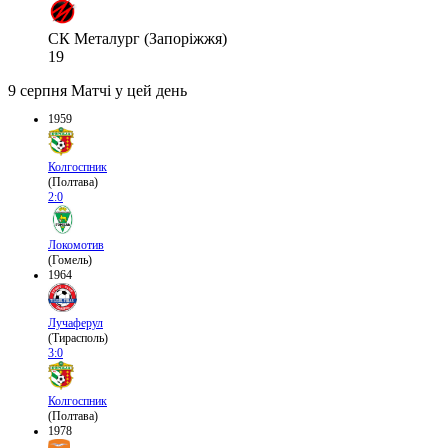
СК Металург (Запоріжжя)
19
9 серпня
Матчі у цей день
1959
Колгоспник
(Полтава)
2:0
Локомотив
(Гомель)
1964
Лучаферул
(Тирасполь)
3:0
Колгоспник
(Полтава)
1978