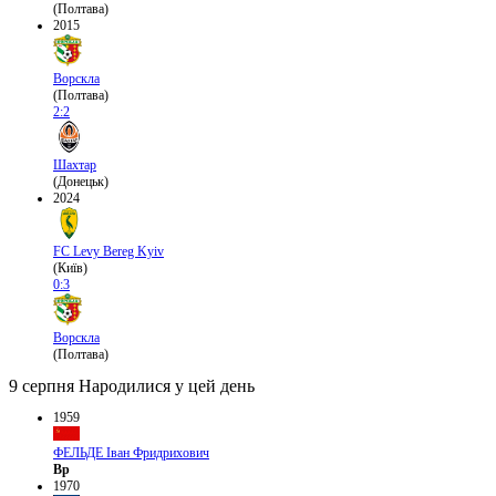
(Полтава)
2015
Ворскла
(Полтава)
2:2
Шахтар
(Донецьк)
2024
FC Levy Bereg Kyiv
(Київ)
0:3
Ворскла
(Полтава)
9 серпня
Народилися у цей день
1959
ФЕЛЬДЕ Іван Фридрихович
Вр
1970