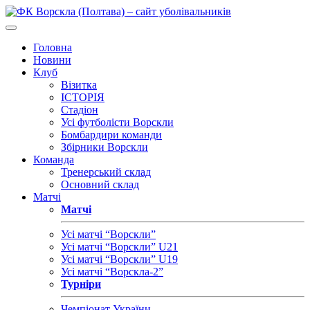
Головна
Новини
Клуб
Візитка
ІСТОРІЯ
Стадіон
Усі футболісти Ворскли
Бомбардири команди
Збірники Ворскли
Команда
Тренерський склад
Основний склад
Матчі
Матчі
Усі матчі “Ворскли”
Усі матчі “Ворскли” U21
Усі матчі “Ворскли” U19
Усі матчі “Ворскла-2”
Турніри
Чемпіонат України