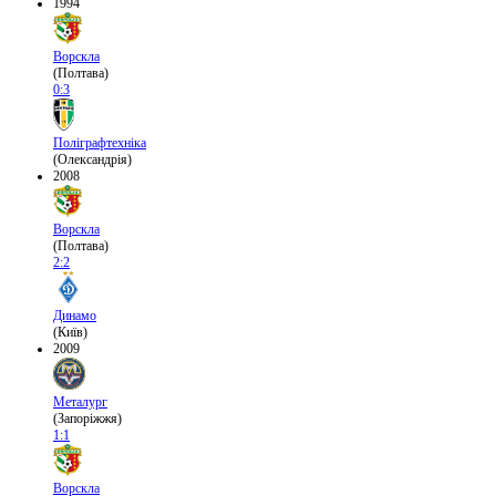
1994
Ворскла
(Полтава)
0:3
Поліграфтехніка
(Олександрія)
2008
Ворскла
(Полтава)
2:2
Динамо
(Київ)
2009
Металург
(Запоріжжя)
1:1
Ворскла