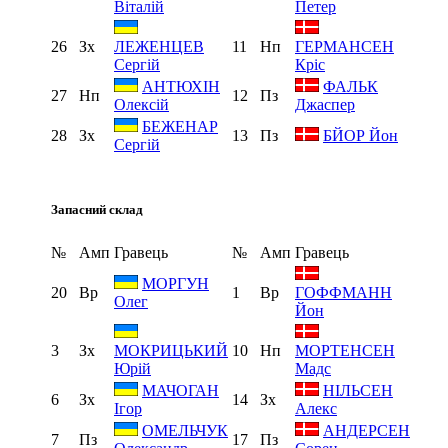
Віталій
Петер
26
Зх
11
Нп
ЛЕЖЕНЦЕВ
ГЕРМАНСЕН
Сергій
Кріс
АНТЮХІН
ФАЛЬК
27
Нп
12
Пз
Олексій
Джаспер
БЕЖЕНАР
28
Зх
13
Пз
БЙОР Йон
Сергій
Запасний склад
№
Амп
Гравець
№
Амп
Гравець
МОРГУН
20
Вр
1
Вр
ГОФФМАНН
Олег
Йон
3
Зх
10
Нп
МОКРИЦЬКИЙ
МОРТЕНСЕН
Юрій
Мадс
МАЧОГАН
НІЛЬСЕН
6
Зх
14
Зх
Ігор
Алекс
ОМЕЛЬЧУК
АНДЕРСЕН
7
Пз
17
Пз