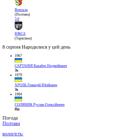
Ворскла
(Полтава)
3:0
ЮКСА
(Тарасівка)
8 серпня
Народилися у цей день
1967
САРТАНІЯ Кахабер Нодарійович
Зх
1979
ХРОЛЬ Геннадій Юрійович
Зх
1984
СОЛЯНИК Руслан Олексійович
Нп
Погода
Полтава
вологість: