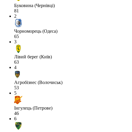
Буковина (Чернівці)
81
2
Чорноморець (Одеса)
65
3
Лівий берег (Київ)
63
4
Агробізнес (Волочиськ)
53
5
Інгулець (Петрове)
46
6