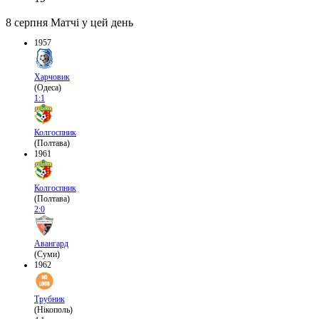
8 серпня
Матчі у цей день
1957
Харчовик
(Одеса)
1:1
Колгоспник
(Полтава)
1961
Колгоспник
(Полтава)
2:0
Авангард
(Суми)
1962
Трубник
(Нікополь)