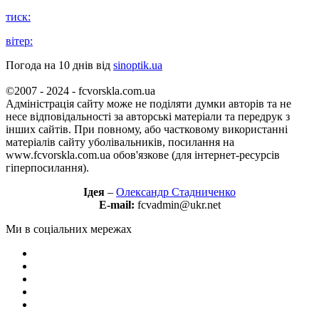
тиск:
вітер:
Погода на 10 днів від
sinoptik.ua
©2007 - 2024 - fcvorskla.com.ua
Адміністрація сайту може не поділяти думки авторів та не
несе відповідальності за авторські матеріали та передрук з
інших сайтів. При повному, або частковому використанні
матеріалів сайту уболівальників, посилання на
www.fcvorskla.com.ua обов'язкове (для інтернет-ресурсів
гіперпосилання).
Ідея
–
Олександр Стадниченко
E-mail:
fcvadmin@ukr.net
Ми в соціальних мережах