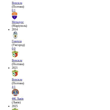
Ворскла
(Полтава)
0:1
Металург
(Маріуполь)
2014
Говерла
(Ужгород)
0:0
Ворскла
(Полтава)
2021
Ворскла
(Полтава)
4:1
ФК Львів
(Львів)
2025