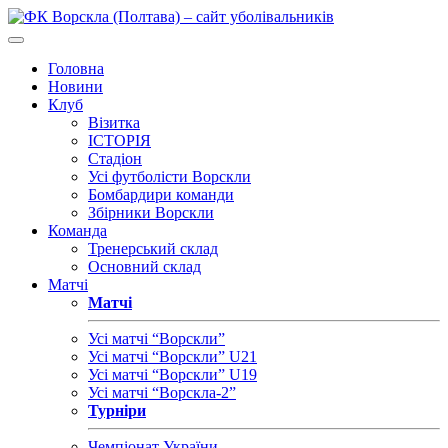
Головна
Новини
Клуб
Візитка
ІСТОРІЯ
Стадіон
Усі футболісти Ворскли
Бомбардири команди
Збірники Ворскли
Команда
Тренерський склад
Основний склад
Матчі
Матчі
Усі матчі “Ворскли”
Усі матчі “Ворскли” U21
Усі матчі “Ворскли” U19
Усі матчі “Ворскла-2”
Турніри
Чемпіонат України