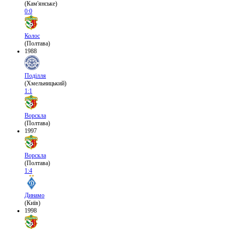
(Кам'янське)
0:0
Колос
(Полтава)
1988
Поділля
(Хмельницький)
1:1
Ворскла
(Полтава)
1997
Ворскла
(Полтава)
1:4
Динамо
(Київ)
1998